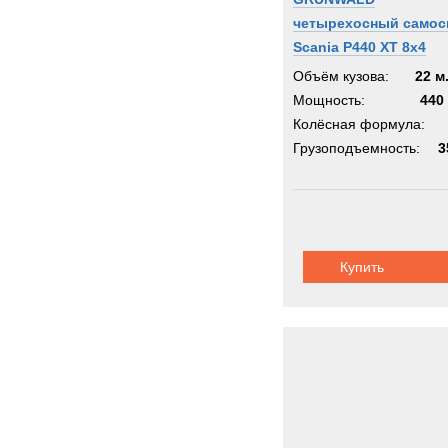
четырехосный самос
Scania P440 XT 8х4
Объём кузова:
22 м
Мощность:
440 
Колёсная формула:
Грузоподъемность:
3
Купить