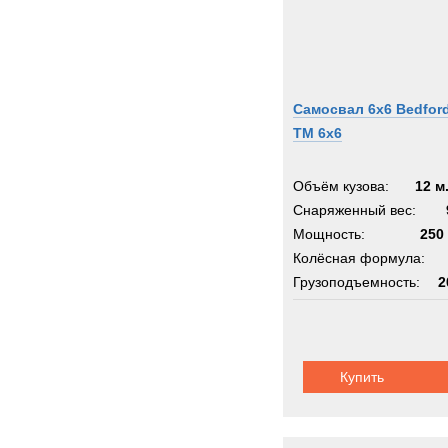
Самосвал 6х6 Bedfor
TM 6x6
Объём кузова:
12 м
Снаряженный вес:
Мощность:
250 
Колёсная формула:
Грузоподъемность:
2
Шасси:
трехосное
Купить