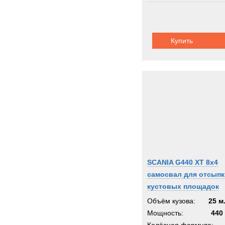
Купить
SCANIA G440 XT 8x4
самосвал для отсыпк
кустовых площадок
Объём кузова:
25 м
Мощность:
440 