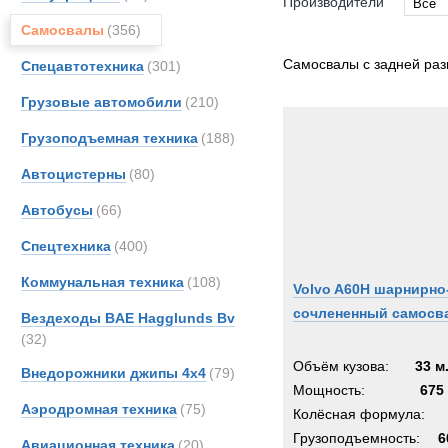
Производители
Все
Самосвалы
(356)
Все
AM-Ge
Самосвалы с задней раз
Спецавтотехника
(301)
Astra
Грузовые автомобили
(210)
Bedfo
Грузоподъемная техника
(188)
DAF
FOR
Автоцистерны
(80)
Ginaf
Автобусы
(66)
HOW
Спецтехника
(400)
Haggl
Iveco
Коммунальная техника
(108)
Volvo A60H шарнирно
Kenwo
сочлененный самосв
Вездеходы BAE Hagglunds Bv
Land-
(32)
MAC
Объём кузова:
33 м
Внедорожники джипы 4х4
(79)
MAN
Мощность:
675 
Аэродромная техника
(75)
Merce
Колёсная формула:
OSH
Грузоподъемность:
6
Авиационная техника
(20)