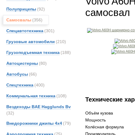
Volvo A60
Полуприцепы
(92)
самосвал
Самосвалы
(356)
Спецавтотехника
(301)
Грузовые автомобили
(210)
Грузоподъемная техника
(188)
Автоцистерны
(80)
Автобусы
(66)
Спецтехника
(400)
Коммунальная техника
(108)
Технические хар
Вездеходы BAE Hagglunds Bv
(32)
Объём кузова
Мощность
Внедорожники джипы 4х4
(79)
Колёсная формула
Производитель
Аэродромная техника
(75)