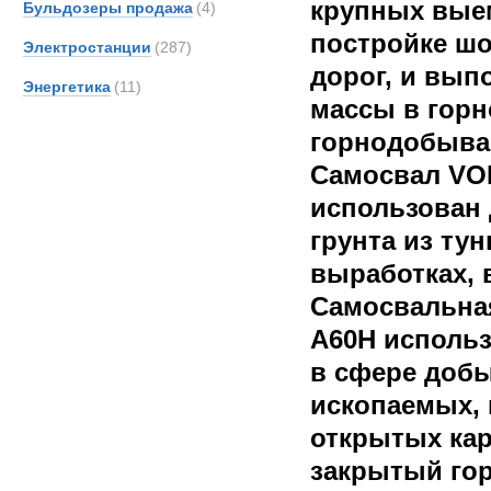
крупных вые
Бульдозеры продажа
(4)
постройке ш
Электростанции
(287)
дорог, и вып
Энергетика
(11)
массы в горн
горнодобыва
Самосвал VO
использован 
грунта из ту
выработках, 
Самосвальна
A60H исполь
в сфере доб
ископаемых, 
открытых кар
закрытый гор