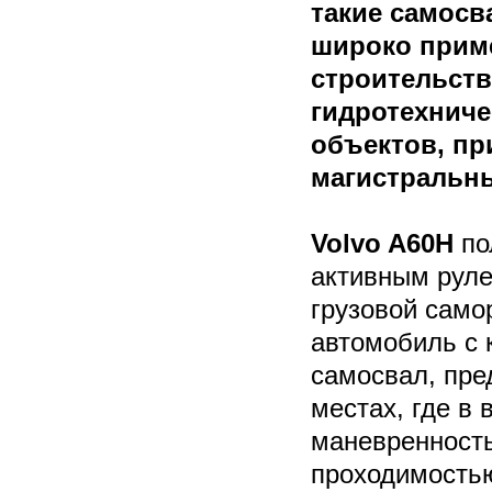
такие самос
широко прим
строительст
гидротехнич
объектов, пр
магистральн
Volvo A60H
по
активным рул
грузовой сам
автомобиль с 
самосвал, пре
местах, где в
маневренность
проходимость