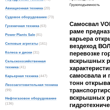
Грузоподъемность
Авиационная техника
(20)
Судовое оборудование
(73)
Самосвал VO
Гусеничная техника
(63)
раме предназ
Power Plants Sale
(81)
карьера откр
Силовые агрегаты
(161)
вездеход ВОЛ
перевозке го
Колеса и диски
(31)
вскрышных р
Сельскохозяйственная
характеристи
техника
(41)
самосвала и 
Карьерная техника
(447)
тонн открыв
Лесозаготовительная техника
транспортиро
(99)
вскрышных ра
Нефтегазовое оборудование
(136)
гидротехниче