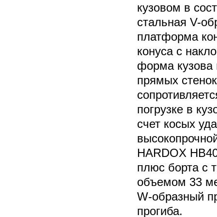
кузовом в сост
стальная V-об
платформа кон
конуса с накл
форма кузова
прямых стенок
сопротивляетс
погрузке в куз
счет косых уда
высокопрочной
HARDOX HB400
плюс борта с 
объемом 33 ме
W-образный п
прогиба.