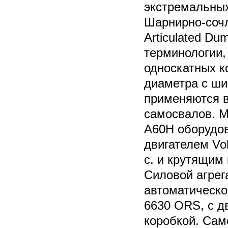
экстремальных
Шарнирно-соч
Articulated Du
терминологии,
односкатных к
диаметра с ши
применяются в
самосвалов. 
A60H оборудо
двигателем Vo
с. и крутящим
Силовой агрега
автоматической
6630 ORS, с д
коробкой. Сам