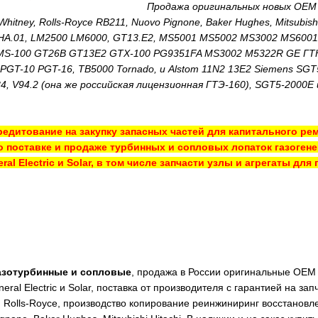
Продажа оригинальных новых OEM 
&Whitney, Rolls-Royce RB211, Nuovo Pignone, Baker Hughes, Mitsubi
HA.01, LM2500 LM6000, GT13.E2, MS5001 MS5002 MS3002 MS6001 
S-100 GT26B GT13E2 GTX-100 PG9351FA MS3002 M5322R GE ГТК-
 PGT-10 PGT-16, TB5000 Tornado, и Alstom 11N2 13E2 Siemens 
, V94.2 (она же российская лицензионная ГТЭ-160), SGT5-2000E и 
едитование на закупку запасных частей для капитального рем
о поставке и продаже турбинных и сопловых лопаток газоген
ral Electric и Solar, в том числе запчасти узлы и агрегаты д
газотурбинные и сопловые
, продажа в России оригинальные OEM 
eral Electric и Solar, поставка от производителя с гарантией на з
y, Rolls-Royce, производство копирование реинжиниринг восстановле