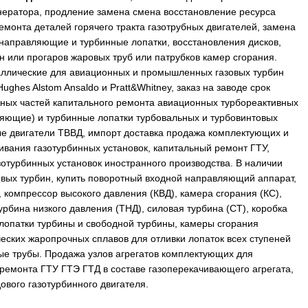
нератора, продление замена смена восстановление ресурса
емонта деталей горячего тракта газотрубных двигателей, замена
 направляющие и турбинные лопатки, восстановления дисков,
н или прогаров жаровых труб или патрубков камер сгорания.
аллические для авиационных и промышленных газовых турбин
 Hughes Alstom Ansaldo и Pratt&Whitney, заказ на заводе срок
асных частей капитального ремонта авиационных турбореактивных
ляющие) и турбинные лопатки турбовальных и турбовинтовых
ые двигатели ТВВД, импорт доставка продажа комплектующих и
ивания газотурбинных установок, капитальный ремонт ГТУ,
зотурбинных установок иностранного производства. В наличии
овых турбин, купить поворотный входной направляющий аппарат,
 компрессор высокого давления (КВД), камера сгорания (КС),
урбина низкого давления (ТНД), силовая турбина (СТ), коробка
 лопатки турбины и свободной турбины, камеры сгорания
еских жаропрочных сплавов для отливки лопаток всех ступеней
ые трубы. Продажа узлов агрегатов комплектующих для
 ремонта ГТУ ГТЭ ГТД в составе газоперекачивающего агрегата,
ового газотурбинного двигателя.