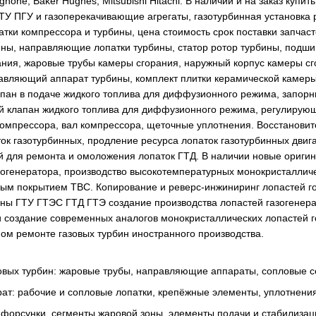
none, Baker Hughes, Mitsubishi Hitachi. В наличии и на заказ купит
ТУ ПГУ и газоперекачивающие агрегаты, газотурбинная установка р
тки компрессора и турбины, цена стоимость срок поставки запчаст
ины, направляющие лопатки турбины, статор ротор турбины, подши
ания, жаровые трубы камеры сгорания, наружный корпус камеры сг
авляющий аппарат турбины, комплект плитки керамической камеры 
апан в подаче жидкого топлива для диффузионного режима, запор
 клапан жидкого топлива для диффузионного режима, регулирующ
омпрессора, вал компрессора, щеточные уплотнения. Восстановите
ок газотурбинных, продление ресурса лопаток газотурбинных двиг
й для ремонта и омоложения лопаток ГТД. В наличии новые ориг
азогенератора, производство высокотемпературных монокристалличе
ным покрытием TBC. Копирование и реверс-инжиниринг лопастей го
ины ГТУ ГТЭС ГТД ГТЭ создание производства лопастей газогенера
и создание современных аналогов монокристаллических лопастей г
ном ремонте газовых турбин иностранного производства.
зовых турбин: жаровые трубы, направляющие аппараты, сопловые с
ат: рабочие и сопловые лопатки, крепёжные элементы, уплотнения
 форсунки, сегменты жаровой зоны, элементы подачи и стабилиза