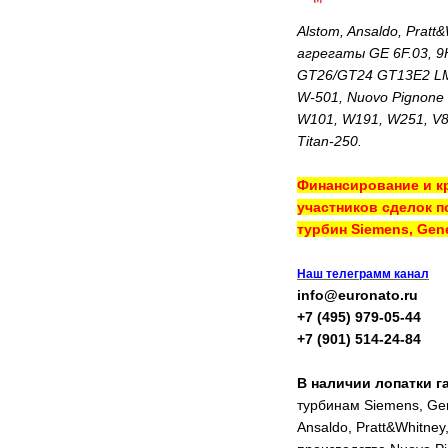
Alstom, Ansaldo, Pratt
агрегаты GE 6F.03, 9
GT26/GT24 GT13E2 LM
W-501, Nuovo Pignone
W101, W191, W251, V84
Titan-250.
Финансирование и кр
участников сделок п
турбин Siemens, Gene
Наш телеграмм канал
info@euronato.ru
+7 (495) 979-05-44
+7 (901) 514-24-84
В наличии лопатки 
турбинам Siemens, Gen
Ansaldo, Pratt&Whitne