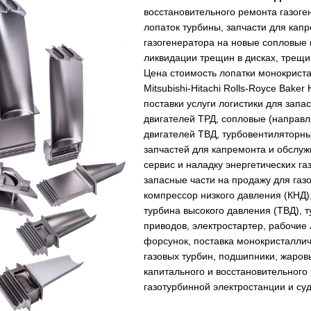
восстановительного ремонта газоге
лопаток турбины, запчасти для капр
газогенератора на новые сопловые
ликвидации трещин в дисках, трещи
Цена стоимость лопатки монокрист
Mitsubishi-Hitachi Rolls-Royce Baker
поставки услуги логистики для зап
двигателей ТРД, сопловые (направ
двигателей ТВД, турбовентиляторн
запчастей для капремонта и обслуж
сервис и наладку энергетических га
запасные части на продажу для газ
компрессор низкого давления (КНД),
турбина высокого давления (ТВД), т
приводов, электростартер, рабочие
форсунок, поставка монокристаллич
газовых турбин, подшипники, жаров
капитального и восстановительного
газотурбинной электростанции и суд