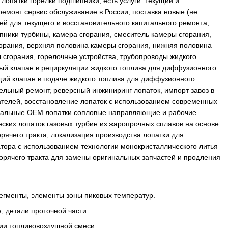
ь лопатки горелки подшипники, есть услуги: текущий и
емонт сервис обслуживание в России, поставка новые (не
ей для текущего и восстановительного капитального ремонта,
пники турбины, камера сгорания, смеситель камеры сгорания,
орания, верхняя половина камеры сгорания, нижняя половина
сгорания, горелочные устройства, трубопроводы жидкого
ный клапан в рециркуляции жидкого топлива для диффузионного
ий клапан в подаче жидкого топлива для диффузионного
льный ремонт, реверсный инжиниринг лопаток, импорт завоз в
ателей, восстановление лопаток с использованием современных
инальные OEM лопатки сопловые направляющие и рабочие
ских лопаток газовых турбин из жаропрочных сплавов на основе
рячего тракта, локализация производства лопатки для
тора с использованием технологии монокристаллического литья
орячего тракта для замены оригинальных запчастей и продления
егменты, элементы зоны пиковых температур.
, детали проточной части.
ции топливовоздушной смеси.