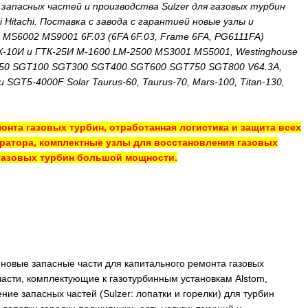
запасных частей и производства Sulzer для газовых турбин
shi Hitachi. Поставка с завода с гарантией новые узлы и
MS6002 MS9001 6F.03 (6FA 6F.03, Frame 6FA, PG6111FA)
10И и ГТК-25И M-1600 LM-2500 MS3001 MS5001, Westinghouse
SGT50 SGT100 SGT300 SGT400 SGT600 SGT750 SGT800 V64.3A,
SGT5-4000F Solar Taurus-60, Taurus-70, Mars-100, Titan-130,
онта газовых турбин, отработанная логистика и защита всех
ератора, комплектные узлы для восстановления газовых
ля газовых турбин большой мощности.
новые запасные части для капитального ремонта газовых
апчасти, комплектующие к газотурбинным установкам Alstom,
ние запасных частей (Sulzer: лопатки и горелки) для турбин