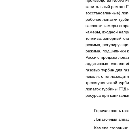
производства Nuovo Pig
капитальный ремонт Г
восстановленные) лопа
рабочие лопатки турб
заслонки камеры сгор
камеры, входной напр
топлива, запорный кл
режима, регулирующий
режима, подшипники к
Россию продажа лопат
аддитивных технологи
газовых турбин для г
никеля, с теплозащит
трехступенчатой турб
лопаток турбины ГТД 
ресурса при капиталь
Горячая часть га
Лопаточный аппар
Камера сгорания: