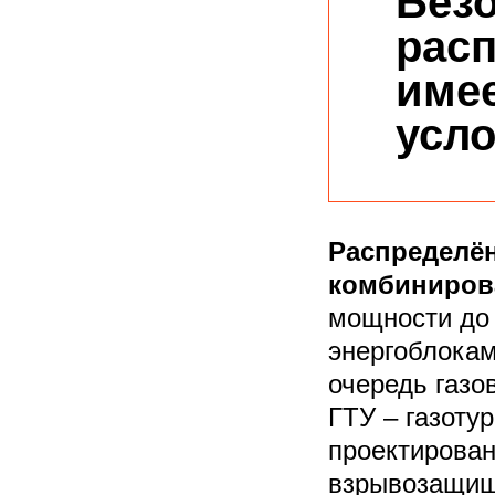
Безо
расп
име
усло
Распределё
комбиниров
мощности до 
энергоблокам
очередь газо
ГТУ – газоту
проектирован
взрывозащищ