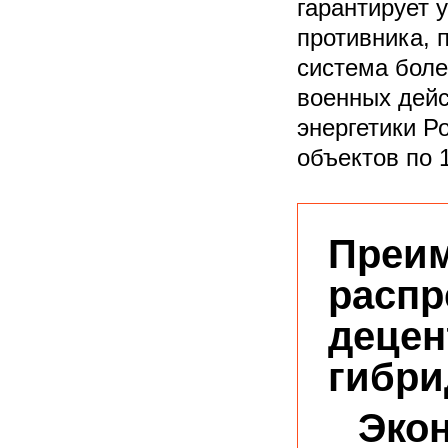
гарантирует 
противника, 
система боле
военных дейс
энергетики Р
объектов по 
Преи
распр
децен
гибри
Экон