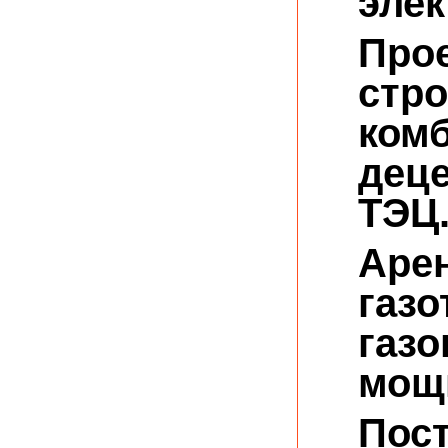
элек
Про
стр
ком
дец
ТЭЦ
Аре
газо
газ
мощн
Пос