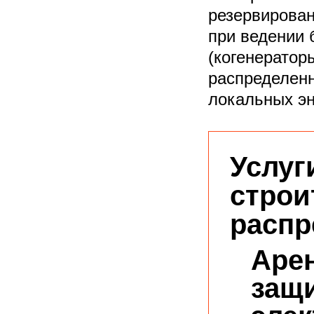
резервирован
при ведении 
(когенератор
распределенн
локальных эн
Услуг
строи
распр
Арен
защ