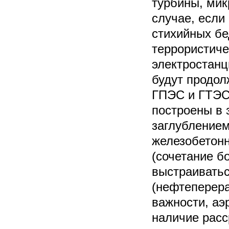
турбины, мик
случае, если
стихийных бе
террористиче
электростанц
будут продол
ГПЭС и ГТЭС.
построены в 
заглублением
железобетонн
(сочетание б
выстраиватьс
(нефтеперера
важности, аэ
наличие расс