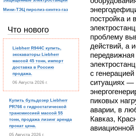
оборудования
Защищенные электростанции
энергодефици
Мини-ТЭЦ пиролиз-синтез-газ
постройка и 
электростанц
Что нового
проблему выв
действий, а 
Liebherr R944C купить,
передвижная 
экскаваторы Liebherr
массой 45 тонн, импорт
электростанц
доставка в Россию
с генерацией
продажа.
ситуациях — 
06 Августа 2026 г.
энергогенери
пиковых нагр
Купить бульдозер Liebherr
PR766 с гидростатической
аварии, в лю
трансмиссией массой 55
Кавказ, Крас
тонн, продажа лизинг аренда
прокат цена.
авиационной 
05 Августа 2026 г.