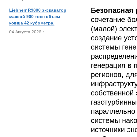
Безопасная 
Liebherr R9800 экскаватор
массой 900 тонн объем
сочетание бо
ковша 42 кубометра.
(малой) элек
04 Августа 2026 г.
создание уст
системы гене
распределен
генерация в 
регионов, дл
инфраструкт
собственной 
газотурбинны
параллельно 
системы нако
источники эн