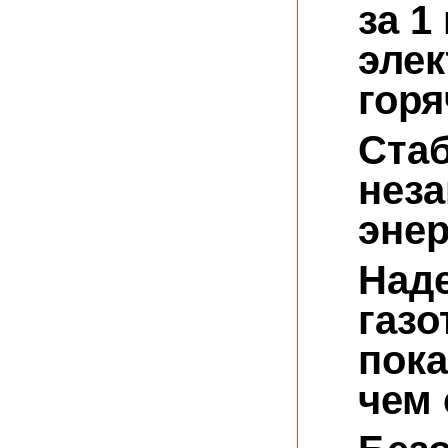
за 1
элек
горя
Ста
неза
эне
Над
газо
пока
чем 