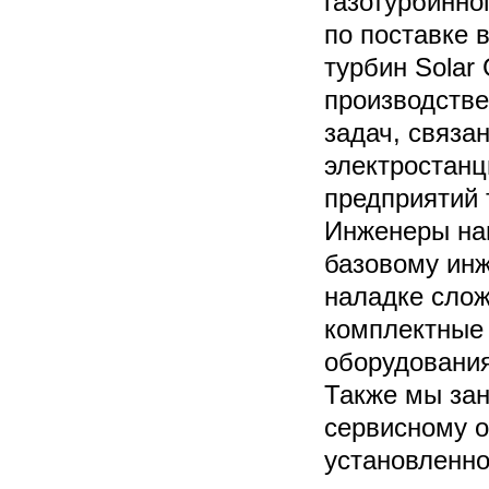
газотурбинно
по поставке 
турбин Solar 
производстве
задач, связа
электростанц
предприятий 
Инженеры наш
базовому инж
наладке слож
комплектные 
оборудования
Также мы зан
сервисному о
установленно