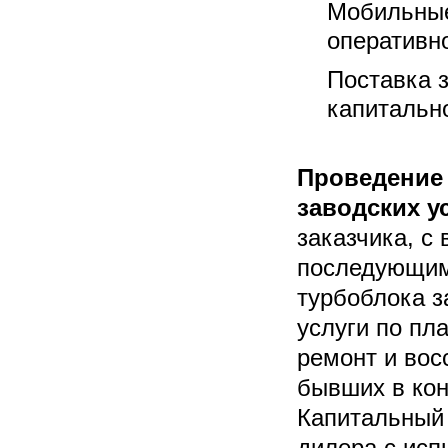
Мобильные
оперативн
Поставка 
капитальн
Проведение 
заводских у
заказчика, с
последующим
турбоблока з
услуги по пл
ремонт и вос
бывших в кон
Капитальный 
дилера с исп