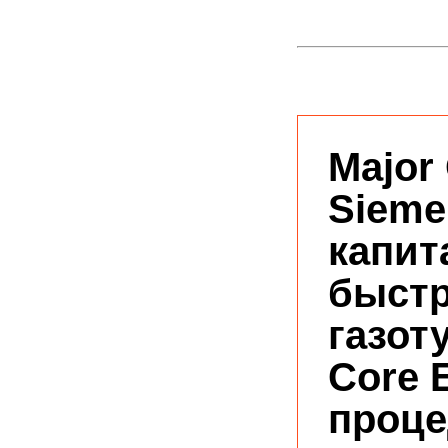
Major
Sieme
капит
быстр
газот
Core 
проце