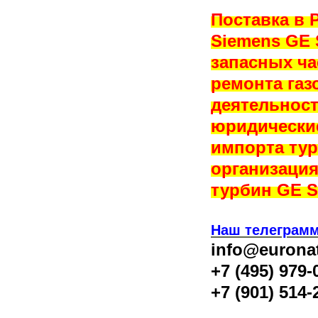
Поставка в 
Siemens GE 
запасных ча
ремонта газ
деятельност
юридические
импорта тур
организация
турбин GE S
Наш телеграмм
info@eurona
+7 (495) 979-
+7 (901) 514-