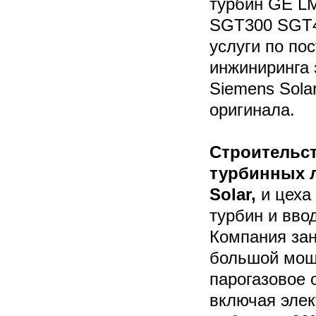
турбин GE L
SGT300 SGT4
услуги по по
инжиниринга 
Siemens Sola
оригинала.
Строительст
турбинных л
Solar,
и цеха
турбин и вво
Компания зан
большой мощн
парогазовое 
включая элек