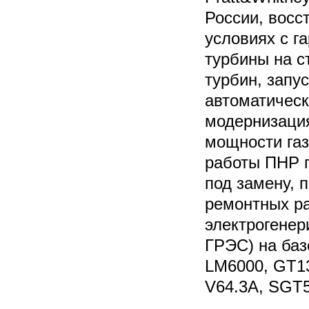
России, восс
условиях с г
турбины на с
турбин, запу
автоматическ
модернизация
мощности газ
работы ПНР п
под замену, 
ремонтных ра
электрогенер
ГРЭС) на баз
LM6000, GT1
V64.3A, SGT5