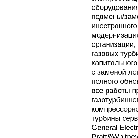
оборудования
подмены/заме
иностранного
модернизацие
организации,
газовых турб
капитального
с заменой ло
полного обно
все работы п
газотурбинно
компрессорно
турбины серв
General Electr
Pratt&Whitne