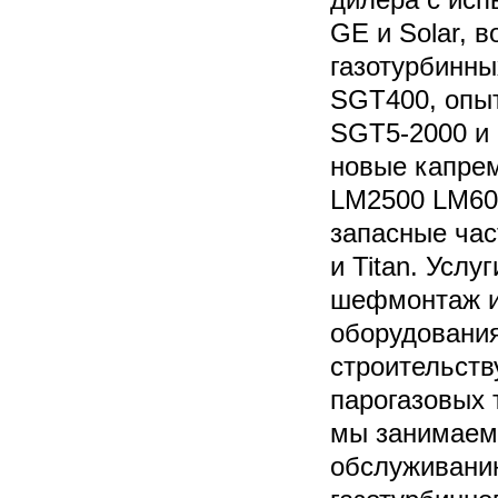
GE и Solar, 
газотурбинн
SGT400, опы
SGT5-2000 и 
новые капрем
LM2500 LM600
запасные час
и Titan. Услу
шефмонтаж и 
оборудовани
строительств
парогазовых 
мы занимаемс
обслуживанию