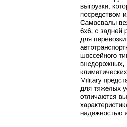
выгрузки, кот
посредством и
Самосвалы вез
6х6, с задней 
для перевозки
автотранспор
шоссейного ти
внедорожных, 
климатических
Military
предст
для тяжелых у
отличаются в
характеристи
надежностью 