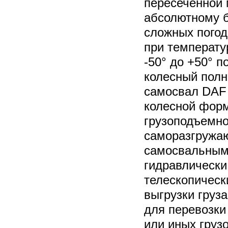
пересеченной 
абсолютному б
сложных погод
при температу
-50° до +50° 
колесный пол
самосвал DAF 
колесной форм
грузоподъемно
саморазгружа
самосвальным 
гидравлическ
телескопичес
выгрузки груз
для перевозки
или иных груз