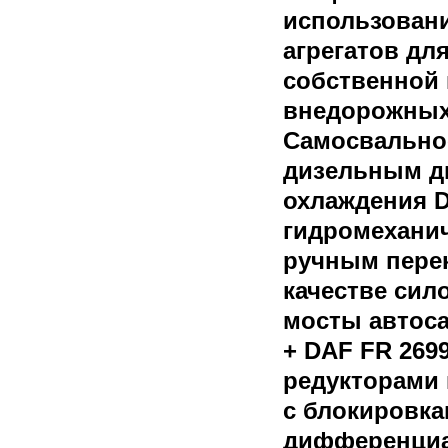
использован
агрегатов дл
собственной 
внедорожных
Самосвально
дизельным д
охлаждения D
гидромеханич
ручным пере
качестве сил
мосты автос
+ DAF FR 26
редукторами 
с блокировк
дифференциа