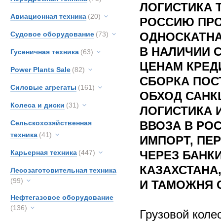
ЛОГИСТИКА 
Авиационная техника
(20)
РОССИЮ ПР
Судовое оборудование
(73)
ОДНОСКАТНА
В НАЛИЧИИ 
Гусеничная техника
(63)
ЦЕНАМ КРЕД
Power Plants Sale
(82)
СБОРКА ПОС
Силовые агрегаты
(161)
ОБХОД САНК
Колеса и диски
(31)
ЛОГИСТИКА 
Сельскохозяйственная
ВВОЗА В РО
техника
(41)
ИМПОРТ, ПЕ
Карьерная техника
(447)
ЧЕРЕЗ БАНК
КАЗАХСТАНА
Лесозаготовительная техника
(99)
И ТАМОЖНЯ 
Нефтегазовое оборудование
(136)
Грузовой коле