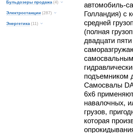
Бульдозеры продажа
(4)
автомобиль-с
Голландия) с 
Электростанции
(287)
средней грузо
Энергетика
(11)
(полная грузо
двадцати пяти 
саморазгружа
самосвальным 
гидравлически
подъемником д
Самосвалы DA
6х6 применяют
навалочных, и
грузов, пригод
которая произ
опрокидывания