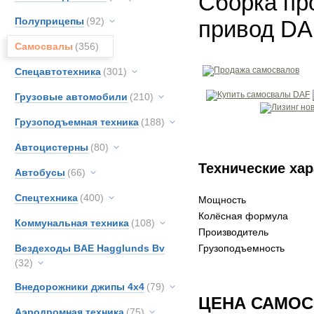
Сборка пр
Полуприцепы
(92)
привод DA
Самосвалы
(356)
Спецавтотехника
(301)
Грузовые автомобили
(210)
Грузоподъемная техника
(188)
Автоцистерны
(80)
Технические хар
Автобусы
(66)
Спецтехника
(400)
Мощность
Колёсная формула
Коммунальная техника
(108)
Производитель
Вездеходы BAE Hagglunds Bv
Грузоподъемность
(32)
Внедорожники джипы 4х4
(79)
ЦЕНА САМОС
Аэродромная техника
(75)