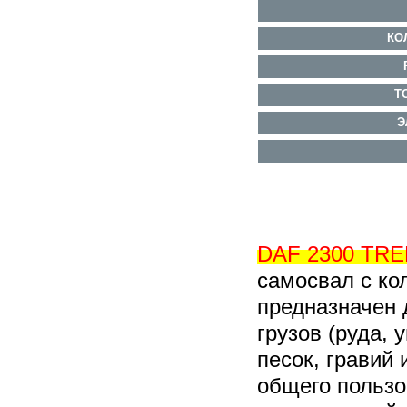
КО
Т
Э
DAF 2300 TR
самосвал с ко
предназначен 
грузов (руда, 
песок, гравий и
общего пользо