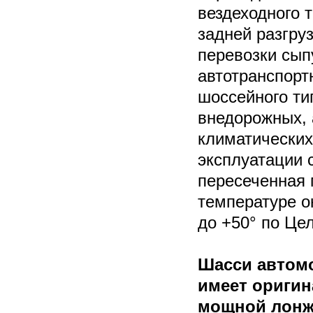
вездеходного 
задней разгру
перевозки сып
автотранспор
шоссейного ти
внедорожных, 
климатических
эксплуатации 
пересеченная 
температуре о
до +50° по Це
Шасси автом
имеет оригин
мощной лонж