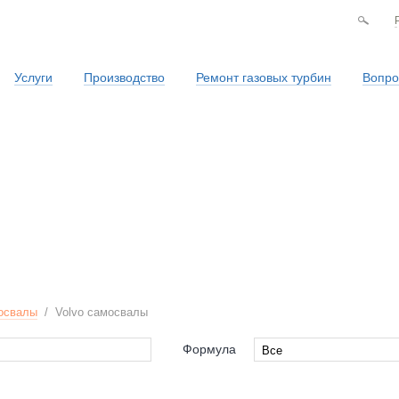
Услуги
Производство
Ремонт газовых турбин
Вопро
Сервисная служба
освалы
/
Volvo самосвалы
Формула
Все
Все
6x4