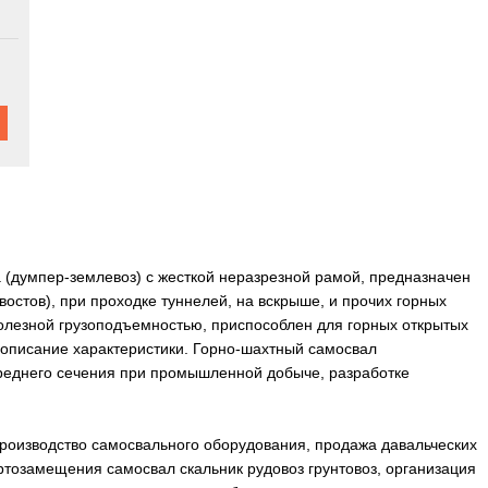
 (думпер-землевоз) с жесткой неразрезной рамой, предназначен
востов), при проходке туннелей, на вскрыше, и прочих горных
олезной грузоподъемностью, приспособлен для горных открытых
 описание характеристики. Горно-шахтный самосвал
среднего сечения при промышленной добыче, разработке
роизводство самосвального оборудования, продажа давальческих
тозамещения самосвал скальник рудовоз грунтовоз, организация