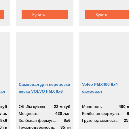
Купить
Купить
Самосвал для перевозки
Volvo FMX400 6x4
вал
песка VOLVO FMX 8x6
самосвал
.куб
Объём кузова:
22 м.куб
Мощность:
400 л
л.с.
Мощность:
420 л.с.
Колёсная формула:
8x6
Колёсная формула:
8x6
Грузоподъемность:
25
0 тн
Грузоподъемность:
35 тн