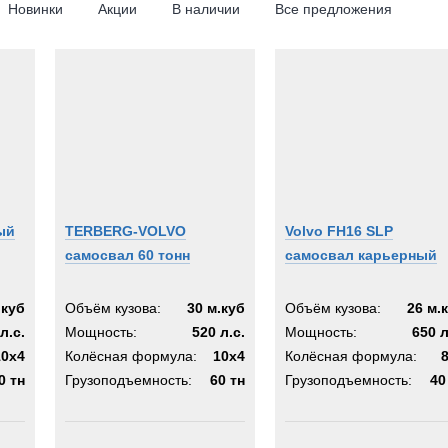
Новинки
Акции
В наличии
Все предложения
8x6
8x4
10x4
ый
TERBERG-VOLVO
Volvo FH16 SLP
самосвал 60 тонн
самосвал карьерный
.куб
Объём кузова:
30 м.куб
Объём кузова:
26 м.
л.с.
Мощность:
520 л.с.
Мощность:
650 л
10x4
Колёсная формула:
10x4
Колёсная формула:
0 тн
Грузоподъемность:
60 тн
Грузоподъемность:
40