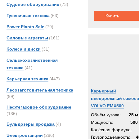
Судовое оборудование
(73)
Гусеничная техника
(63)
Купить
Power Plants Sale
(79)
Силовые агрегаты
(161)
Колеса и диски
(31)
Сельскохозяйственная
техника
(41)
Карьерная техника
(447)
Лесозаготовительная техника
Карьерный
(99)
внедорожный самос
VOLVO FMX500
Нефтегазовое оборудование
(136)
Объём кузова:
25 м
Мощность:
500 
Бульдозеры продажа
(4)
Колёсная формула:
Электростанции
(286)
Грузоподъемность:
4