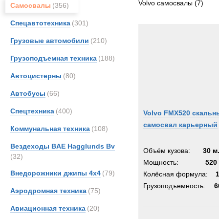
Volvo самосвалы
(7)
Самосвалы
(356)
Спецавтотехника
(301)
Грузовые автомобили
(210)
Грузоподъемная техника
(188)
Автоцистерны
(80)
Автобусы
(66)
Спецтехника
(400)
Volvo FMX520 скальн
самосвал карьерный
Коммунальная техника
(108)
Вездеходы BAE Hagglunds Bv
Объём кузова:
30 м
(32)
Мощность:
520 
Внедорожники джипы 4х4
(79)
Колёсная формула:
Грузоподъемность:
6
Аэродромная техника
(75)
Авиационная техника
(20)