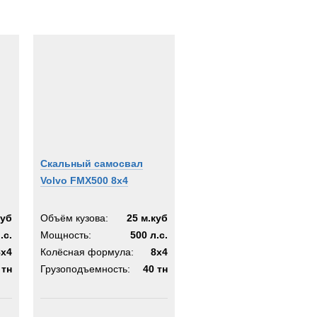
Скальный самосвал
Volvo FMX500 8x4
куб
Объём кузова:
25 м.куб
.с.
Мощность:
500 л.с.
8x4
Колёсная формула:
8x4
 тн
Грузоподъемность:
40 тн