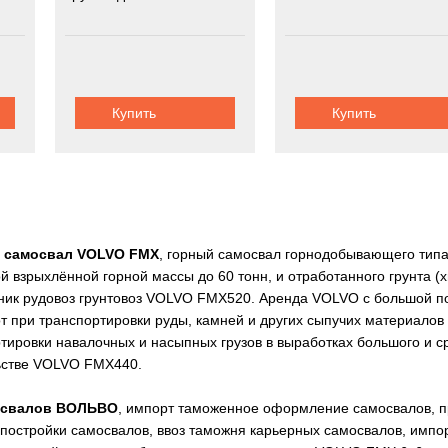
Купить
Купить
й самосвал VOLVO FMX
, горный самосвал горнодобывающего типа
 взрыхлённой горной массы до 60 тонн, и отработанного грунта (х
ник рудовоз грунтовоз VOLVO FMX520. Аренда VOLVO с большой п
т при транспортировки руды, камней и других сыпучих материалов
тировки навалочных и насыпных грузов в выработках большого и 
ьстве VOLVO FMX440.
мосвалов ВОЛЬВО
, импорт таможенное оформление самосвалов, п
остройки самосвалов, ввоз таможня карьерных самосвалов, импор