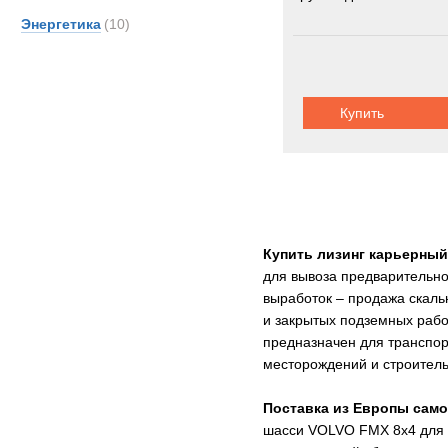
Энергетика
(10)
Купить
Купить лизинг карьерны
для вывоза предварительной
выработок – продажа скаль
и закрытых подземных рабо
предназначен для транспор
месторождений и строител
Поставка из Европы са
шасси VOLVO FMX 8x4 для п