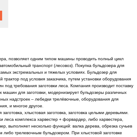
ера, позволяет одним типом машины проводить полный цикл
а автомобильный транспорт (лесовоз). Покупка бульдозера для
самых экстремальных и тяжелых условиях. Бульдозер для
й трактор под условия заказчика, путем установки оборудования
 под требования заготовки леса. Компания производит поставку
ых машин для заготовки, модернизирует бульдозеры различных
нных надстроек – лебедки трелёвочные, оборудования для
ения, и многое другое.
 заготовка, хлыстовая заготовка, заготовка целыми деревьями.
ки леса комплекса харвестер + форвардер, либо харвестера,
ер, выполняет несколько функций: валка дерева, обрезка сучьев
ом либо трелевочным бульдозером. При хлыстовой заготовке