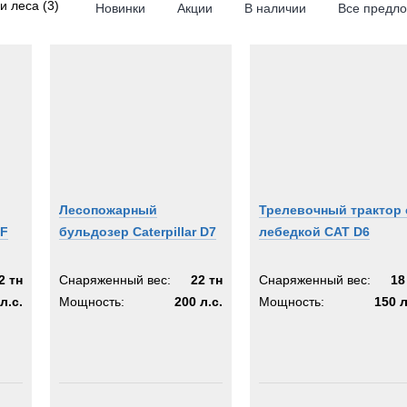
и леса
(3)
Новинки
Акции
В наличии
Все предл
Лесопожарный
Трелевочный трактор 
7F
бульдозер Caterpillar D7
лебедкой CAT D6
2 тн
Снаряженный вес:
22 тн
Снаряженный вес:
18
л.с.
Мощность:
200 л.с.
Мощность:
150 л