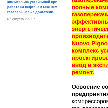
значительно устойчивей при
полные ком
работе на нефтяном газе чем
газопоршневые двигатели.
газоперека
07 Августа 2026 г.
эффективны
энергетичес
производител
Nuovo Pigno
комплекс ус
проектирова
ввод в эксп
ремонт.
Освоение с
предприяти
компрессоров