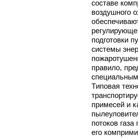
составе комп
воздушного о
обеспечивают
регулирующей
подготовки пу
системы энер
пожаротушени
правило, пре
специальными
Типовая техн
транспортиру
примесей и к
пылеуловител
потоков газа
его комприми