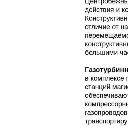
Центробежны
действия и к
Конструктивн
отличие от н
перемещаемой
конструктивн
большими ча
Газотурбин
в комплексе 
станций маги
обеспечивают
компрессорны
газопроводов
транспортир