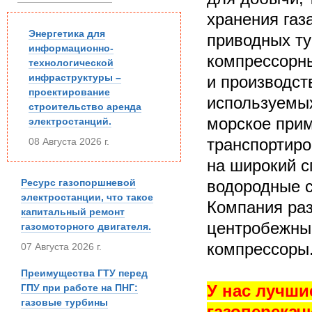
хранения газ
Энергетика для
приводных т
информационно-
компрессорны
технологической
инфраструктуры –
и производст
проектирование
используемых
строительство аренда
морское прим
электростанций.
транспортиро
08 Августа 2026 г.
на широкий с
Ресурс газопоршневой
водородные с
электростанции, что такое
Компания раз
капитальный ремонт
центробежны
газомоторного двигателя.
компрессоры
07 Августа 2026 г.
Преимущества ГТУ перед
У нас лучши
ГПУ при работе на ПНГ:
газовые турбины
газоперекач