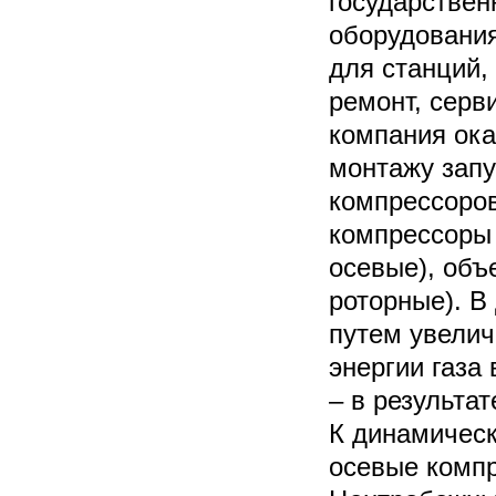
государствен
оборудования
для станций,
ремонт, серв
компания ока
монтажу запу
компрессоров
компрессоры 
осевые), объ
роторные). В
путем увелич
энергии газа
– в результа
К динамичес
осевые комп