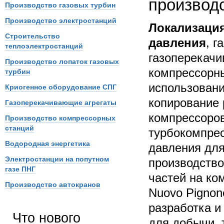
производ
Производство газовых турбин
Производство электростанций
Локализаци
Строительство
давления
, г
теплоэлектростанций
газоперекачи
Производство лопаток газовых
компрессорны
турбин
использование
Криогенное оборудование СПГ
копирование 
Газоперекачивающие агрегаты
компрессоров
Производство компрессорных
станций
турбокомпрес
Водородная энергетика
давления для
Электростанции на попутном
производство
газе ПНГ
частей на ком
Производство автокранов
Nuovo Pignon
разработка и
Что нового
для добычи, 