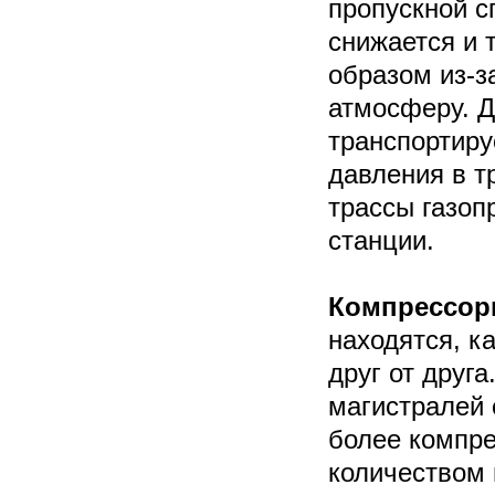
пропускной с
снижается и 
образом из-з
атмосферу. Д
транспортиру
давления в т
трассы газоп
станции.
Компрессор
находятся, к
друг от друга
магистралей 
более компре
количеством 