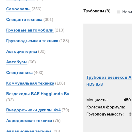
Все
Самосвалы
(356)
Astra
Трубовозы
(8)
Нови
DAF
Спецавтотехника
(301)
Kassb
Грузовые автомобили
(210)
MAN
Грузоподъемная техника
(188)
Автоцистерны
(80)
Автобусы
(66)
Спецтехника
(400)
Трубовоз вездеход A
Коммунальная техника
(108)
HD9 8x8
Вездеходы BAE Hagglunds Bv
(32)
Мощность:
450 
Колёсная формула:
Внедорожники джипы 4х4
(79)
Грузоподъемность:
3
Аэродромная техника
(75)
Авиационная техника
(20)