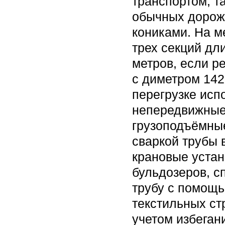
транспортом, т
обычных дорож
кониками. На м
трех секций дл
метров, если р
с диметром 142
перегрузке ис
непередвижные
грузоподъёмные
сваркой трубы 
крановые устан
бульдозеров, с
трубу с помощь
текстильных ст
учетом избеган