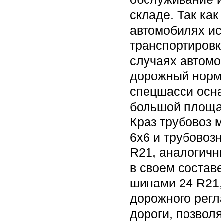
складе. Так ка
автомобилях ис
транспортировк
случаях автом
дорожный норма
спецшасси осна
большой площа
Краз трубовоз 
6х6 и трубовоз
R21, аналогичн
в своем состав
шинами 24 R21,
дорожного регл
дороги, позвол