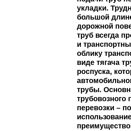
укладки. Труд
большой длине 
дорожной пове
труб всегда п
и транспортных
облику трансп
виде тягача т
роспуска, кот
автомобильног
трубы. Основ
трубовозного 
перевозки – п
использование
преимуществом