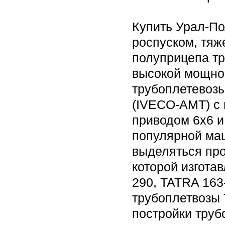
Купить Урал-По
роспуском, тяж
полуприцепа т
высокой мощнос
трубоплетевозы
(IVECO-AMT) с
приводом 6х6 и
популярной ма
выделяться про
которой изгота
290, TATRA 163
трубоплетвозы 
постройки труб