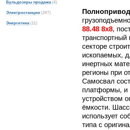
Бульдозеры продажа
(4)
Полнопривод
Электростанции
(287)
грузоподъемно
Энергетика
(11)
88.48 8x8
, по
транспортный
секторе строи
ископаемых, д
инертных мате
регионы при о
Самосвал сост
платформы, и 
устройством о
ёмкости. Шасс
использует со
типа с оригин