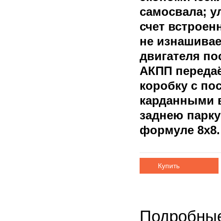
самосвала; у
счет встроен
не изнашива
двигателя по
АКПП передаё
коробку с по
карданными 
заднею парку
формуле 8х8.
Купить
Подробные