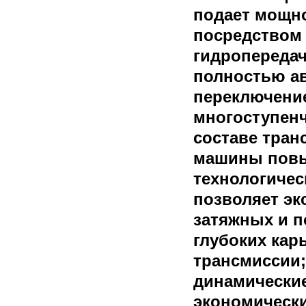
подает мощно
посредством
гидропередач
полностью а
переключени
многоступенч
составе тран
машины повы
технологичес
позволяет эк
затяжных и 
глубоких кар
трансмиссии;
динамические
экономически