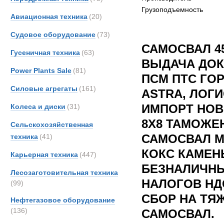
Грузоподъемность
Авиационная техника
(20)
Судовое оборудование
(73)
САМОСВАЛ 4
Гусеничная техника
(63)
ВЫДАЧА ДОК
Power Plants Sale
(81)
ПСМ ПТС ГО
Силовые агрегаты
(161)
ASTRA, ЛОГ
ИМПОРТ НОВ
Колеса и диски
(31)
8Х8 ТАМОЖЕ
Сельскохозяйственная
САМОСВАЛ М
техника
(41)
КОКС КАМЕН
Карьерная техника
(447)
БЕЗНАЛИЧНЫ
Лесозаготовительная техника
НАЛОГОВ НД
(99)
СБОР НА ТЯ
Нефтегазовое оборудование
(136)
САМОСВАЛ.