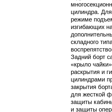
многосекционн
цилиндра. Для
режиме подъем
изгибающих на
дополнительн
складного типа
воспрепятство
Задний борт с
«крыло чайки»
раскрытия и г
цилиндрами пр
закрытия борт
для жесткой ф
защиты кабин
и защиты опер