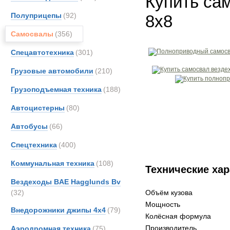
Купить са
Полуприцепы
(92)
8x8
Самосвалы
(356)
Спецавтотехника
(301)
Грузовые автомобили
(210)
Грузоподъемная техника
(188)
Автоцистерны
(80)
Автобусы
(66)
Спецтехника
(400)
Коммунальная техника
(108)
Технические хар
Вездеходы BAE Hagglunds Bv
(32)
Объём кузова
Мощность
Внедорожники джипы 4х4
(79)
Колёсная формула
Производитель
Аэродромная техника
(75)