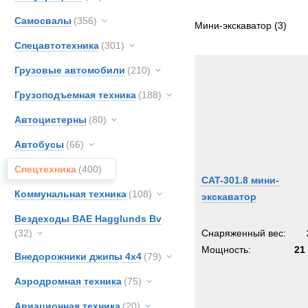
Все
Самосвалы
(356)
CATE
Мини-экскаватор
(3)
Спецавтотехника
(301)
Грузовые автомобили
(210)
Грузоподъемная техника
(188)
Автоцистерны
(80)
Автобусы
(66)
Спецтехника
(400)
CAT-301.8 мини-
Коммунальная техника
(108)
экскаватор
Вездеходы BAE Hagglunds Bv
(32)
Снаряженный вес:
Мощность:
21 
Внедорожники джипы 4х4
(79)
Аэродромная техника
(75)
Авиационная техника
(20)