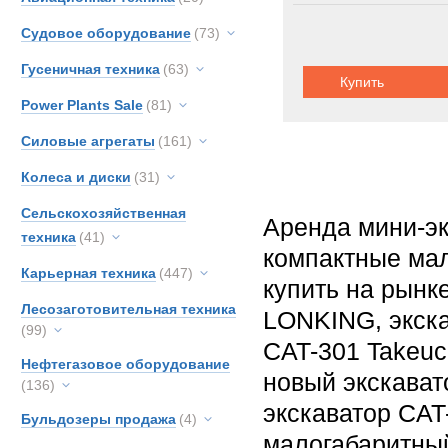
Судовое оборудование
(73)
Гусеничная техника
(63)
Купить
Power Plants Sale
(81)
Силовые агрегаты
(161)
Колеса и диски
(31)
Сельскохозяйственная
Аренда мини-эк
техника
(41)
компактные мал
Карьерная техника
(447)
купить на рынк
Лесозаготовительная техника
LONKING, экска
(99)
CAT-301 Takeuc
Нефтегазовое оборудование
новый экскават
(136)
экскаватор CAT
Бульдозеры продажа
(4)
малогабаритный