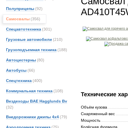
Самосвал 
Полуприцепы
(92)
AD410T45
Самосвалы
(356)
Спецавтотехника
(301)
Грузовые автомобили
(210)
Грузоподъемная техника
(188)
Автоцистерны
(80)
Автобусы
(66)
Спецтехника
(400)
Коммунальная техника
(108)
Технические хар
Вездеходы BAE Hagglunds Bv
(32)
Объём кузова
Снаряженный вес
Внедорожники джипы 4х4
(79)
Мощность
Колёсная формула
Аэродромная техника
(75)