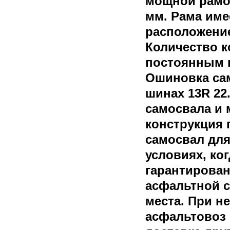
мощной рамой
мм. Рама им
расположение
Количество к
постоянным п
Ошиновка сам
шинах 13R 22
самосвала и
конструкция 
самосвал для
условиях, ког
гарантирован
асфальтной 
места. При н
асфальтовоз 