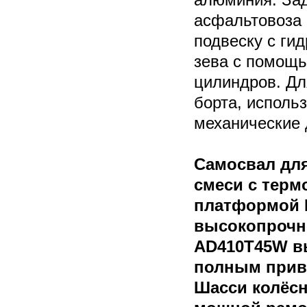
асфальтовоза
подвеску с ги
зева с помощь
цилиндров. Дл
борта, исполь
механические
Самосвал дл
смеси с тер
платформой R
высокопрочно
AD410T45W в
полным приво
Шасси колёсн