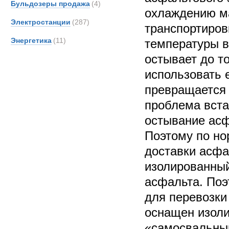
Бульдозеры продажа
(4)
охлаждению м
Электростанции
(287)
транспортиров
Энергетика
(11)
температуры в
остывает до то
использовать е
превращается 
проблема вста
остывание асф
Поэтому по н
доставки асфа
изолированный
асфальта. Поэ
для перевозки
оснащен изоли
«самосвальный