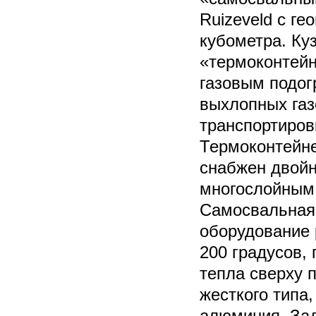
Ruizeveld с г
кубометра. Ку
«термоконтейн
газовым подог
выхлопных газ
транспортиров
Термоконтейн
снабжен двой
многослойным
Самосвальная
оборудование 
200 градусов, 
тепла сверху 
жесткого типа,
алюминия. Зад