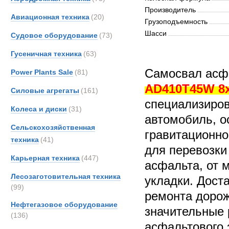
Производитель
Авиационная техника
(20)
Грузоподъемность
Шасси
Судовое оборудование
(73)
Гусеничная техника
(63)
Самосвал асф
Power Plants Sale
(81)
AD410T45W 8
Силовые агрегаты
(161)
специализиров
Колеса и диски
(31)
автомобиль, о
Сельскохозяйственная
гравитационно
техника
(41)
для перевозки
Карьерная техника
(447)
асфальта, от 
Лесозаготовительная техника
укладки. Дост
(99)
ремонта дорож
Нефтегазовое оборудование
значительные 
(136)
асфальтового 