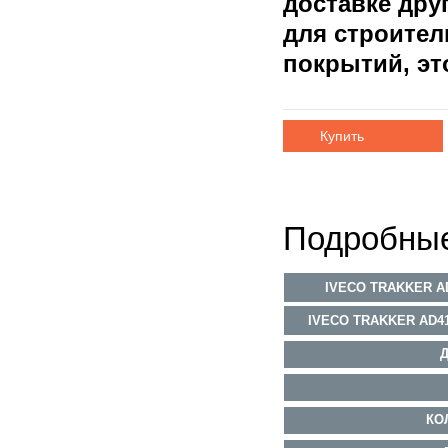
доставке дру
для строите
покрытий, э
Купить
Подробные
IVECO TRAKKER A
IVECO TRAKKER AD4
КО