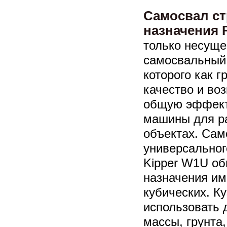
Самосвал ст
назначения R
только несуще
самосвальный 
которого как г
качество и во
общую эффект
машины для р
объектах. Сам
универсальног
Kipper W1U о
назначения им
кубических. К
использовать 
массы, грунта,