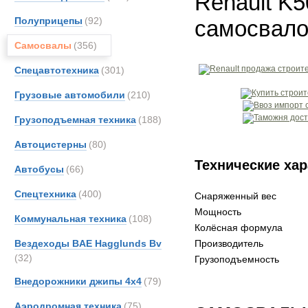
Renault K
Полуприцепы
(92)
самосвал
Самосвалы
(356)
Спецавтотехника
(301)
Грузовые автомобили
(210)
Грузоподъемная техника
(188)
Автоцистерны
(80)
Технические хар
Автобусы
(66)
Спецтехника
(400)
Снаряженный вес
Мощность
Коммунальная техника
(108)
Колёсная формула
Вездеходы BAE Hagglunds Bv
Производитель
(32)
Грузоподъемность
Внедорожники джипы 4х4
(79)
Аэродромная техника
(75)