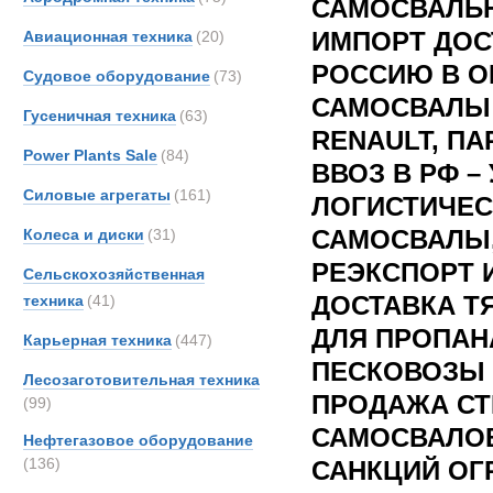
САМОСВАЛЬН
ИМПОРТ ДОС
Авиационная техника
(20)
РОССИЮ В О
Судовое оборудование
(73)
САМОСВАЛЫ 
Гусеничная техника
(63)
RENAULT, П
Power Plants Sale
(84)
ВВОЗ В РФ –
Силовые агрегаты
(161)
ЛОГИСТИЧЕС
САМОСВАЛЫ
Колеса и диски
(31)
РЕЭКСПОРТ 
Сельскохозяйственная
ДОСТАВКА 
техника
(41)
ДЛЯ ПРОПАН
Карьерная техника
(447)
ПЕСКОВОЗЫ 
Лесозаготовительная техника
ПРОДАЖА С
(99)
САМОСВАЛОВ
Нефтегазовое оборудование
(136)
САНКЦИЙ ОГ