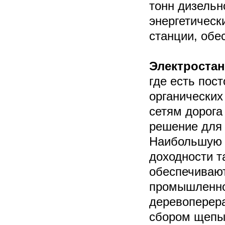
тонн дизельн
энергетическ
станции, обе
Электростан
где есть пос
органических
сетям дорога
решение для 
Наибольшую о
доходности т
обеспечивают
промышленнос
деревоперер
сбором щепы 