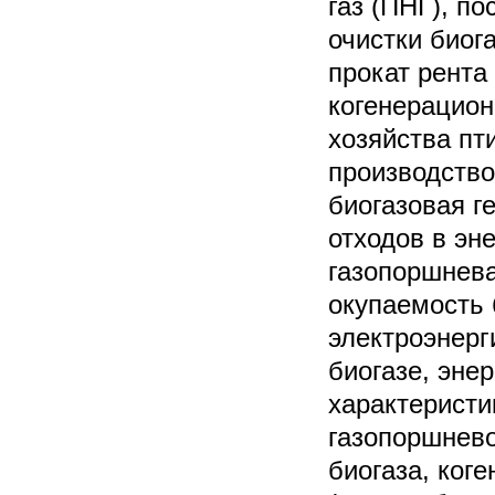
газ (ПНГ), п
очистки биога
прокат рента
когенерацион
хозяйства пт
производство
биогазовая г
отходов в эн
газопоршнева
окупаемость 
электроэнерг
биогазе, эне
характеристи
газопоршнево
биогаза, ког