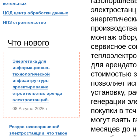
газопоршневы
котельных
электростанц
ЦОД центр обработки данных
энергетическ
НПЗ строительство
производства
монтаж обору
Что нового
сервисное со
теплоэлектро
Энергетика для
для арендато
информационно-
стоимостью з
технологической
инфраструктуры –
позволяет ис
проектирование
установку, р
строительство аренда
электростанций.
генерации эл
08 Августа 2026 г.
покупки в те
могут взять 
Ресурс газопоршневой
месяцев до н
электростанции, что такое