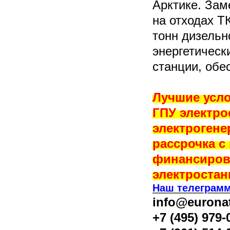
Арктике. Зам
на отходах Т
тонн дизельн
энергетическ
станции, обе
Лучшие усло
ГПУ электро
электрогене
рассрочка с
финансирова
электроста
Наш телеграмм
info@eurona
+7 (495) 979-