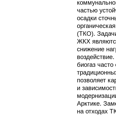
коммунальном
частью устой
осадки сточн
органическа
(ТКО). Задач
ЖКХ являются
снижение наг
воздействие.
биогаз часто
традиционных
позволяет ка
и зависимост
модернизации
Арктике. Зам
на отходах Т