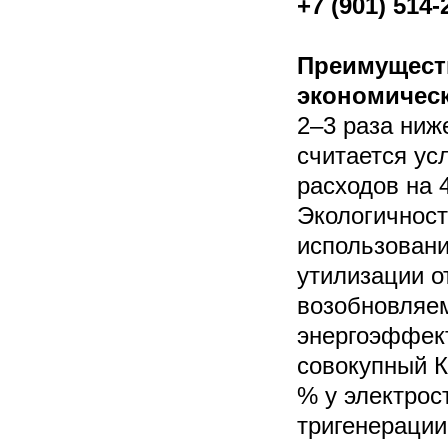
+7 (901) 514-
Преимуществ
экономическ
2–3 раза ниж
считается ус
расходов на 
Экологичност
использован
утилизации о
возобновляем
энергоэффект
совокупный К
% у электрос
тригенерации