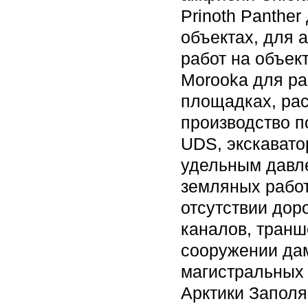
Prinoth Panthe
объектах, для 
работ на объек
Morooka для ра
площадках, ра
производство п
UDS, экскавато
удельным давле
земляных работ
отсутствии дор
каналов, транш
сооружении дам
магистральных 
Арктики Заполя