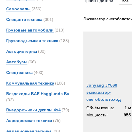
Производители
Все
Самосвалы
(356)
Все
Экскаватор снегоболото
Спецавтотехника
(301)
Грузовые автомобили
(210)
Грузоподъемная техника
(188)
Автоцистерны
(80)
Автобусы
(66)
Спецтехника
(400)
Коммунальная техника
(108)
Jonyang JY860
экскаватор-
Вездеходы BAE Hagglunds Bv
снегоболотоход
(32)
Объём ковша:
1 м
Внедорожники джипы 4х4
(79)
Мощность:
955 
Аэродромная техника
(75)
Авиационная техника
(20)