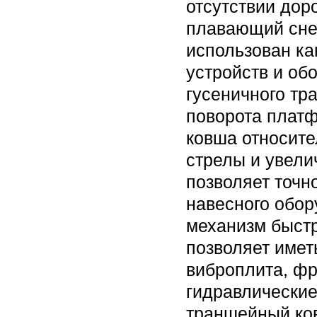
отсутствии дор
плавающий снег
использован ка
устройств и об
гусеничного тр
поворота платф
ковша относите
стрелы и увели
позволяет точн
навесного обор
механизм быстр
позволяет имет
виброплита, фр
гидравлические
траншейный ков