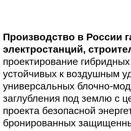
Бульдозер с рыхлителем
В наличии карьерный
гидростатический PR756
бульдозер Komatsu D375A-
Производство в России 
электростанций, строите
проектирование гибридных
устойчивых к воздушным у
универсальных блочно-мо
Купить
Купить
заглубления под землю с 
проекта безопасной энерге
бронированных защищенны