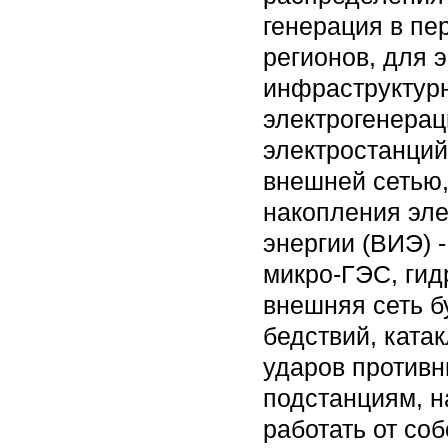
генерация в пе
регионов, для 
инфраструктур
электрогенерац
электростанци
внешней сетью,
накопления эле
энергии (ВИЭ) 
микро-ГЭС, гид
внешняя сеть б
бедствий, ката
ударов противн
подстанциям, н
работать от со