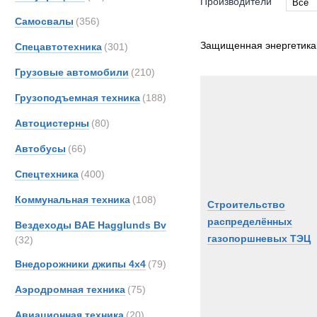
Производители
Все
Самосвалы
(356)
Все
Защищенная энергетика
Спецавтотехника
(301)
Грузовые автомобили
(210)
Грузоподъемная техника
(188)
Автоцистерны
(80)
Автобусы
(66)
Спецтехника
(400)
Коммунальная техника
(108)
Строительство
распределённых
Вездеходы BAE Hagglunds Bv
газопоршневых ТЭЦ
(32)
Внедорожники джипы 4х4
(79)
Аэродромная техника
(75)
Авиационная техника
(20)