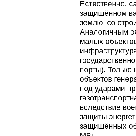
Естественно, с
защищённом вар
землю, со стро
Аналогичным об
малых объектов
инфраструктура
государственно
порты). Только
объектов генер
под ударами пр
газотранспортн
вследствие вое
защиты энергет
защищённых объ
МВт.