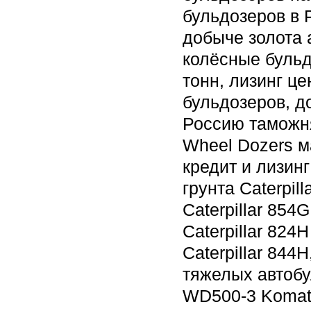
бульдозеров в
добыче золота 
колёсные бульд
тонн, лизинг ц
бульдозеров, д
Россию таможн
Wheel Dozers м
кредит и лизин
грунта Caterpil
Caterpillar 854
Caterpillar 824
Caterpillar 844H
тяжелых автоб
WD500-3 Komat