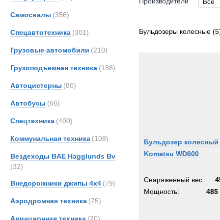
Производители
Все
Самосвалы
(356)
Все
CATE
Бульдозеры колесные
(5
Спецавтотехника
(301)
Koma
Грузовые автомобили
(210)
Грузоподъемная техника
(188)
Автоцистерны
(80)
Автобусы
(66)
Спецтехника
(400)
Коммунальная техника
(108)
Бульдозер колесный
Komatsu WD600
Вездеходы BAE Hagglunds Bv
(32)
Снаряженный вес:
4
Внедорожники джипы 4х4
(79)
Мощность:
485 
Аэродромная техника
(75)
Авиационная техника
(20)