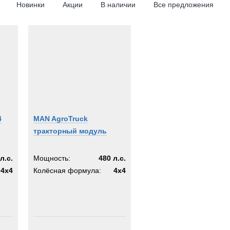
Новинки
Акции
В наличии
Все предложения
A
4
MAN AgroTruck
тракторный модуль
л.с.
Мощность:
480 л.с.
4x4
Колёсная формула:
4x4