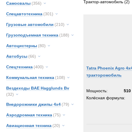
Трактор-автомобиль
(2)
Самосвалы
(356)
TATR
Спецавтотехника
(301)
Грузовые автомобили
(210)
Грузоподъемная техника
(188)
Автоцистерны
(80)
Автобусы
(66)
Спецтехника
(400)
Tatra Phoenix Agro 4x
тракторомобиль
Коммунальная техника
(108)
Вездеходы BAE Hagglunds Bv
Мощность:
510 
(32)
Колёсная формула:
Внедорожники джипы 4х4
(79)
Аэродромная техника
(75)
Авиационная техника
(20)