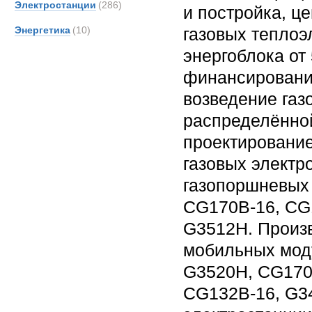
Электростанции
(286)
и постройка, ц
Энергетика
(10)
газовых теплоэ
энергоблока от
финансирование
возведение газ
распределённой
проектировани
газовых электр
газопоршневых
CG170B-16, CG1
G3512H. Произ
мобильных мод
G3520H, CG170
CG132B-16, G34