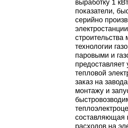
выработку 1 кВ
показатели, бы
серийно произ
электростанции 
строительства
технологии газ
паровыми и га
предоставляет 
тепловой элект
заказ на завод
монтажу и запу
быстровозводи
теплоэлектроце
составляющая п
расходов на эл