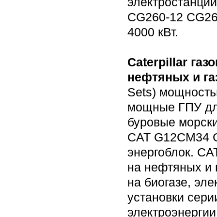
электростанции
CG260-12 CG260
4000 кВт.
Caterpillar г
нефтяных и г
Sets) мощность
мощные ГПУ дл
буровые морски
CAT G12CM34 
энергоблок. C
на нефтяных и 
на биогазе, эл
установки сери
электроэнергии