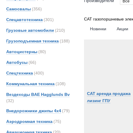
Производители
Все
Самосвалы
(356)
Все
CAT газопоршневые эле
Спецавтотехника
(301)
Новинки
Акции
Грузовые автомобили
(210)
Грузоподъемная техника
(188)
Автоцистерны
(80)
Автобусы
(66)
Спецтехника
(400)
Коммунальная техника
(108)
CAT аренда продажа
Вездеходы BAE Hagglunds Bv
(32)
лизинг ГПУ
Внедорожники джипы 4х4
(79)
Аэродромная техника
(75)
Авиационная техника
(20)