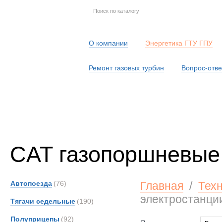
О компании
Энергетика ГТУ ГПУ
Ремонт газовых турбин
Вопрос-отве
Серв
CAT газопоршневые
Автопоезда
(76)
Главная
/
Тех
электростанци
Тягачи седельные
(190)
Полуприцепы
(92)