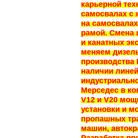
карьерной тех
самосвалах с 
на самосвала
рамой. Смена 
и канатных эк
меняем дизел
производства 
наличии лине
индустриально
Мерседес в ко
V12 и V20 мощ
установки и м
пропашных тра
машин, автокр
Разработка пр