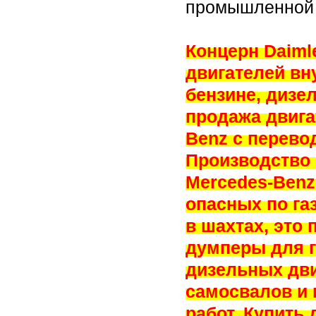
промышленной 
Концерн Daiml
двигателей вн
бензине, дизе
продажа двига
Benz с перевод
Производство
Mercedes-Benz
опасных по га
в шахтах, это
думперы для 
дизельных дви
самосвалов и 
работ. Купить