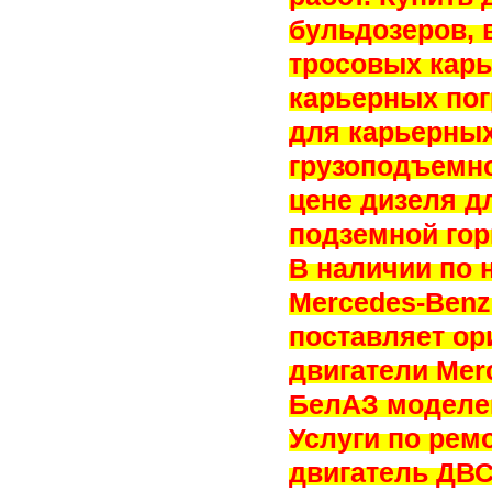
бульдозеров, 
тросовых карь
карьерных пог
для карьерны
грузоподъемно
цене дизеля д
подземной гор
В наличии по 
Mercedes-Benz
поставляет ор
двигатели Mer
БелАЗ моделей 
Услуги по рем
двигатель ДВС