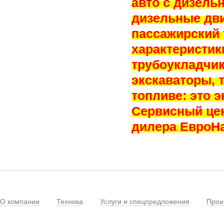
авто с дизель
дизельные дви
пассажирский 
характеристик
трубоукладчик
экскаваторы, 
топливе: это э
Сервисный цен
дилера ЕвроНа
О компании
Техника
Услуги и спецпредложения
Прои