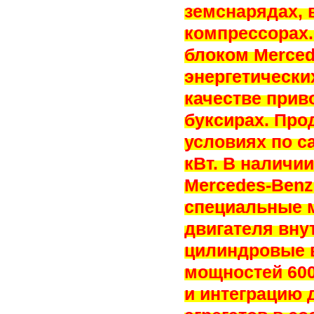
земснарядах, в
компрессорах.
блоком Merced
энергетически
качестве прив
буксирах. Про
условиях по с
кВт. В наличи
Mercedes-Benz
специальные 
двигателя внут
цилиндровые 
мощностей 600
и интеграцию 