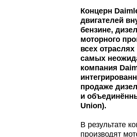
Концерн Daiml
двигателей вн
бензине, дизе
моторного про
всех отраслях
самых неожида
компания Daim
интегрированн
продаже дизеля
и объединённы
Union).
В результате к
производят мот