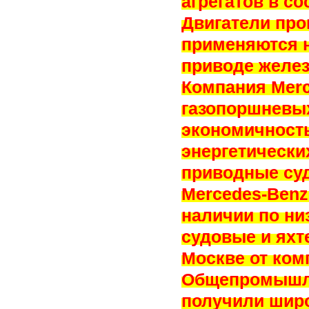
агрегатов в с
Двигатели про
применяются н
приводе желе
Компания Merc
газопоршневых
экономичность
энергетически
приводные суд
Mercedes-Benz
наличии по ни
судовые и яхт
Москве от ком
Общепромышле
получили широ