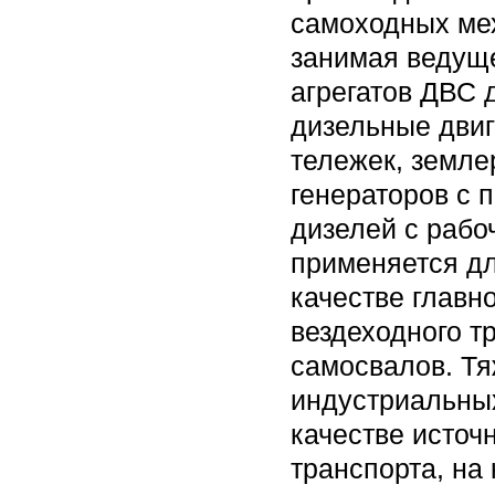
самоходных мех
занимая ведуще
агрегатов ДВС 
дизельные дви
тележек, земле
генераторов с 
дизелей с рабо
применяется дл
качестве главн
вездеходного т
самосвалов. Т
индустриальных
качестве источ
транспорта, на