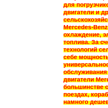
для погрузчик
двигатели и д
сельскохозяй
Mercedes-Benz
охлаждение, э
топлива. За с
технологий се
себе мощность
универсальнос
обслуживания 
двигатели Me
большинстве с
поездах, кораб
намного дешев