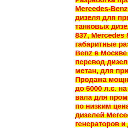
Mercedes-Benz
дизеля для пр
танковых дизе
837, Mercedes 
габаритные р
Benz в Москве
перевод дизел
метан, для пр
Продажа мощн
до 5000 л.с. н
вала для пром
по низким цен
дизелей Merce
генераторов и