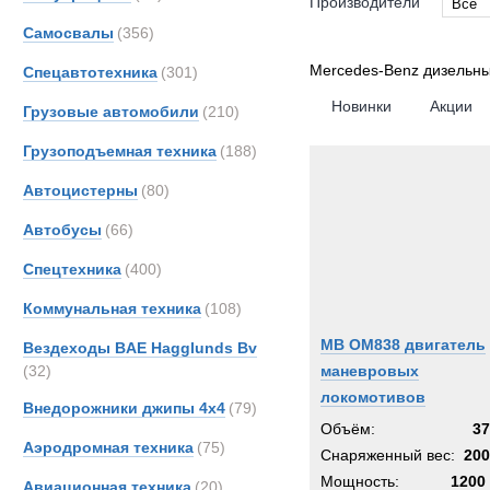
Производители
Все
Самосвалы
(356)
Все
Merce
Mercedes-Benz дизельны
Спецавтотехника
(301)
Новинки
Акции
Грузовые автомобили
(210)
Грузоподъемная техника
(188)
Автоцистерны
(80)
Автобусы
(66)
Спецтехника
(400)
Коммунальная техника
(108)
MB OM838 двигатель
Вездеходы BAE Hagglunds Bv
(32)
маневровых
локомотивов
Внедорожники джипы 4х4
(79)
Объём:
37
Аэродромная техника
(75)
Снаряженный вес:
200
Мощность:
1200 
Авиационная техника
(20)