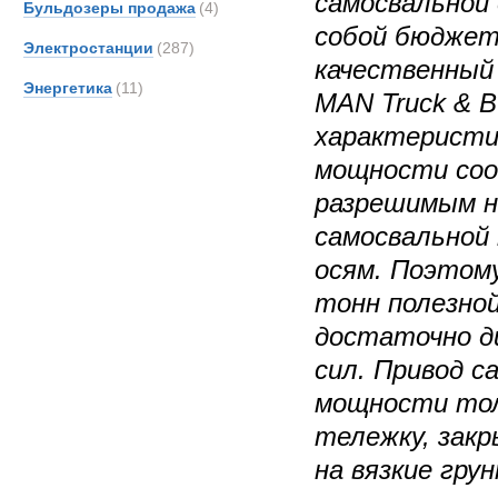
самосвальной
Бульдозеры продажа
(4)
собой бюджет
Электростанции
(287)
качественный
Энергетика
(11)
MAN Truck & 
характеристи
мощности со
разрешимым н
самосвальной 
осям. Поэтому
тонн полезной
достаточно д
сил. Привод с
мощности тол
тележку, зак
на вязкие гру