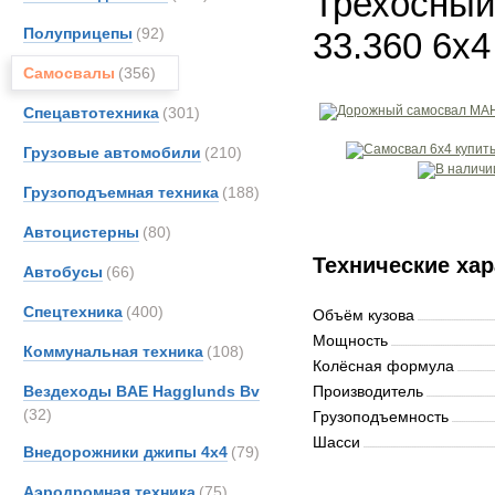
Трехосный
Полуприцепы
(92)
33.360 6x4
Самосвалы
(356)
Спецавтотехника
(301)
Грузовые автомобили
(210)
Грузоподъемная техника
(188)
Автоцистерны
(80)
Технические хар
Автобусы
(66)
Спецтехника
(400)
Объём кузова
Мощность
Коммунальная техника
(108)
Колёсная формула
Вездеходы BAE Hagglunds Bv
Производитель
(32)
Грузоподъемность
Шасси
Внедорожники джипы 4х4
(79)
Аэродромная техника
(75)