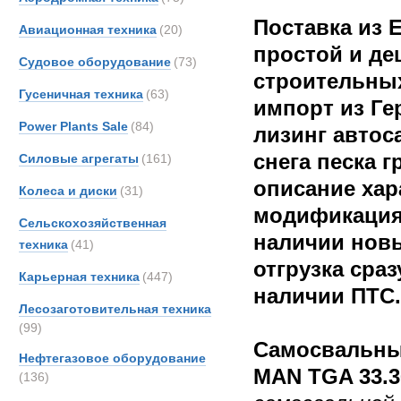
Поставка из 
Авиационная техника
(20)
простой и д
Судовое оборудование
(73)
строительных
Гусеничная техника
(63)
импорт из Ге
Power Plants Sale
(84)
лизинг автос
снега песка г
Силовые агрегаты
(161)
описание хар
Колеса и диски
(31)
модификация 
Сельскохозяйственная
наличии нов
техника
(41)
отгрузка сраз
Карьерная техника
(447)
наличии ПТС.
Лесозаготовительная техника
(99)
Самосвальны
Нефтегазовое оборудование
MAN TGA 33.3
(136)