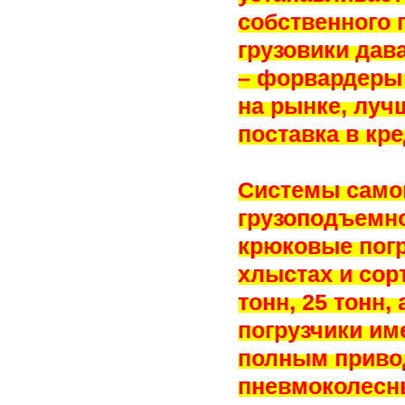
собственного 
грузовики дав
– форвардеры 
на рынке, луч
поставка в кре
Системы само
грузоподъемно
крюковые погр
хлыстах и сор
тонн, 25 тонн,
погрузчики им
полным привод
пневмоколесн