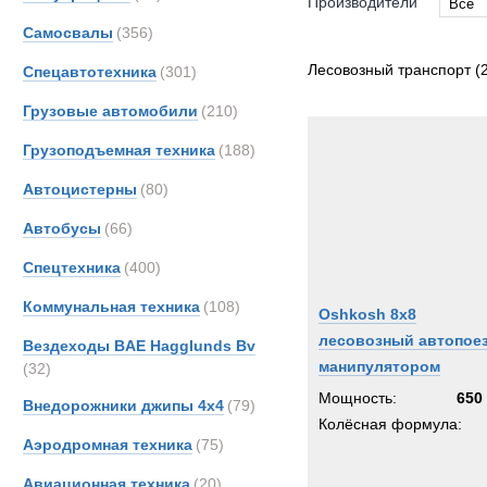
Производители
Все
Самосвалы
(356)
Все
Astra
Лесовозный транспорт
(
Спецавтотехника
(301)
BELL
Грузовые автомобили
(210)
CATE
Грузоподъемная техника
(188)
DAF
Iveco
Автоцистерны
(80)
Kassb
Автобусы
(66)
MAN
Спецтехника
(400)
OSH
Scani
Коммунальная техника
(108)
Oshkosh 8x8
Volvo
лесовозный автопоез
Вездеходы BAE Hagglunds Bv
манипулятором
(32)
Мощность:
650 
Внедорожники джипы 4х4
(79)
Колёсная формула:
Аэродромная техника
(75)
Авиационная техника
(20)