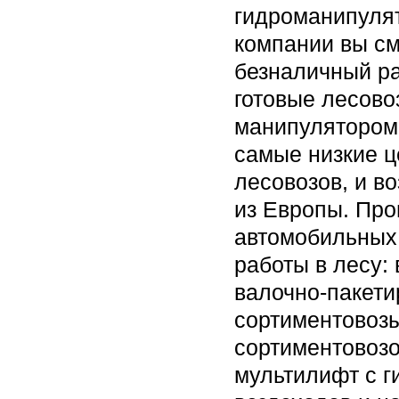
гидроманипулят
компании вы см
безналичный ра
готовые лесово
манипулятором п
самые низкие ц
лесовозов, и в
из Европы. Про
автомобильных 
работы в лесу:
валочно-пакет
сортиментовозы
сортиментовозо
мультилифт с г