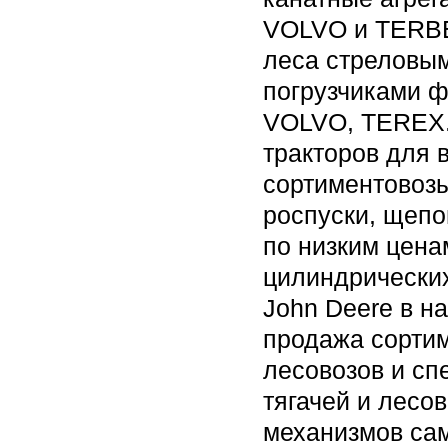
VOLVO и TERBE
леса стреловы
погрузчиками 
VOLVO, TEREX.
тракторов для 
сортиментовозы
роспуски, щепо
по низким цена
цилиндрических
John Deere в н
продажа сортим
лесовозов и сп
тягачей и лесо
механизмов сам