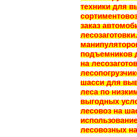
техники для в
сортиментовоз
заказ автомоб
лесозаготовки
манипуляторо
подъемников 
на лесозагото
лесопогрузчик
шасси для выв
леса по низким
выгодных усло
лесовоз на ша
использование
лесовозных на