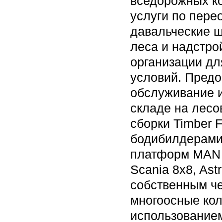
вседорожных к
услуги по пере
давальческие ш
леса и надстро
организации дл
условий. Предо
обслуживание и
складе на лесо
сборки Timber F
бодибилдерами
платформ MAN K
Scania 8x8, As
собственным че
многоосные кол
использованием 