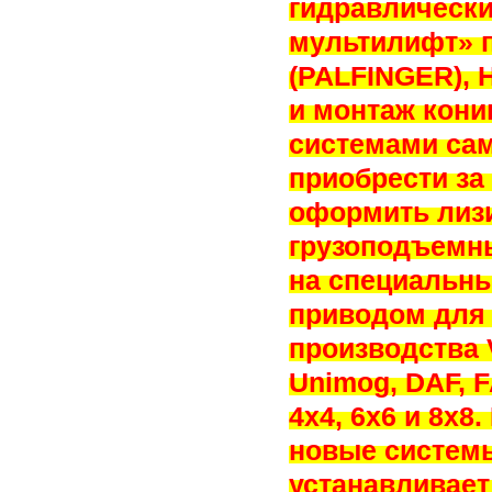
гидравлическ
мультилифт» 
(PALFINGER), 
и монтаж кони
системами сам
приобрести за
оформить лизи
грузоподъемн
на специальн
приводом для
производства V
Unimog, DAF,
4х4, 6х6 и 8х
новые системы
устанавливает