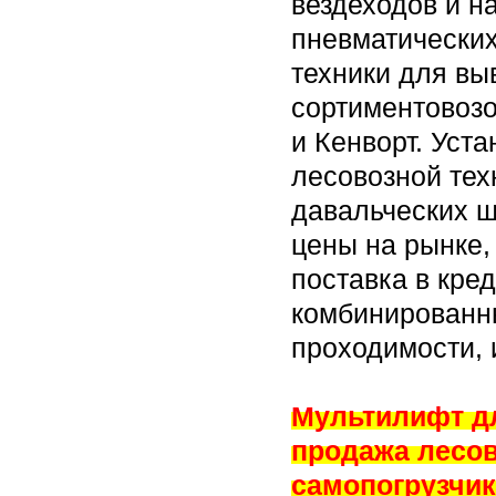
вездеходов и н
пневматических
техники для вы
сортиментовоз
и Кенворт. Уст
лесовозной тех
давальческих ш
цены на рынке,
поставка в кре
комбинированн
проходимости, 
Мультилифт дл
продажа лесов
самопогрузчик