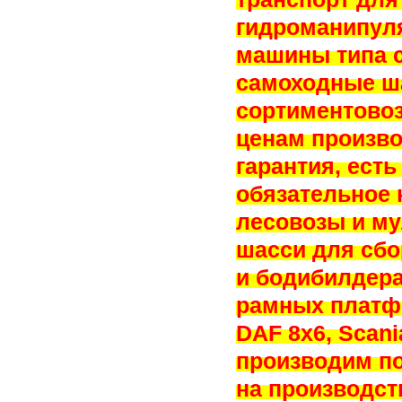
гидроманипуля
машины типа 
самоходные ша
сортиментовоз
ценам произво
гарантия, ест
обязательное 
лесовозы и му
шасси для сбо
и бодибилдера
рамных платфо
DAF 8x6, Scani
производим по
на производст