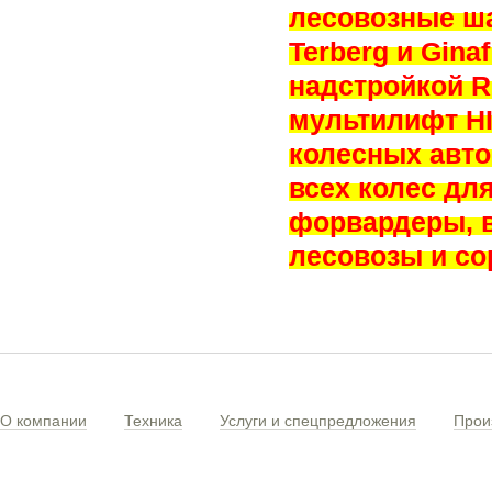
лесовозные ша
Terberg и Gina
надстройкой R
мультилифт HI
колесных авт
всех колес для
форвардеры, 
лесовозы и со
О компании
Техника
Услуги и спецпредложения
Прои