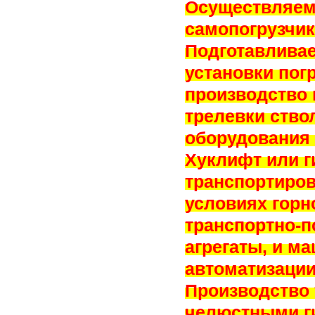
Осуществляем
самопогрузчик
Подготавливае
установки пог
производство 
трелевки ство
оборудования 
Хуклифт или г
транспортиров
условиях горн
транспортно-п
агрегаты, и м
автоматизации
Производство 
челюстными г