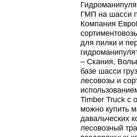
Гидроманипулят
ГМП на шасси пр
Компания Евро
сортиментовозы
для пилки и пе
гидроманипуля
– Скания, Воль
базе шасси гру
лесовозы и сор
использование
Timber Truck с 
можно купить м
давальческих 
лесовозный тра