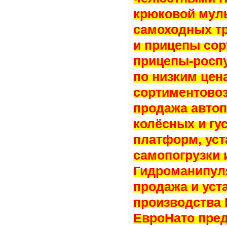
крюковой муль
самоходных тр
и прицепы сор
прицепы-роспу
по низким цен
сортиментовоз 
продажа автоп
колёсных и гу
платформ, уст
самопогрузки 
Гидроманипуля
продажа и уст
производства L
ЕвроНато пред