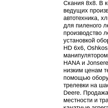
Скания 8х8. В 
ведущих произв
автотехника, х
для пиленого л
производство л
установкой обор
HD 6x6, Oshkos
манипулятором
HANA и Jonsere
низким ценам т
помощью обору
трелевки на ша
Deere. Продажа
местности и тр
канатные агрег