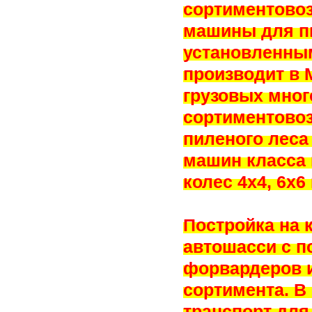
сортиментовоз
машины для пи
установленны
производит в 
грузовых мно
сортиментово
пиленого леса
машин класса 
колес 4х4, 6х6 
Постройка на
автошасси с 
форвардеров и
сортимента. В
транспорт для