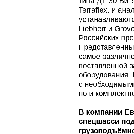
типа ДТ-30 Витя
Terraflex, и а
устанавливаютс
Liebherr и Gro
Российских про
Представленные
самое различно
поставленной з
оборудования. 
с необходимым
но и комплектн
В компании Ев
спецшасси под
грузоподъёмно