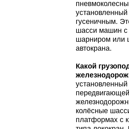
пневмоколесный
установленный 
гусеничным. Э
шасси машин с 
шарниром или 
автокрана.
Какой грузопо
железнодоро
установленный
передвигающей
железнодорожн
колёсные шасс
платформах с 
типа лококран.