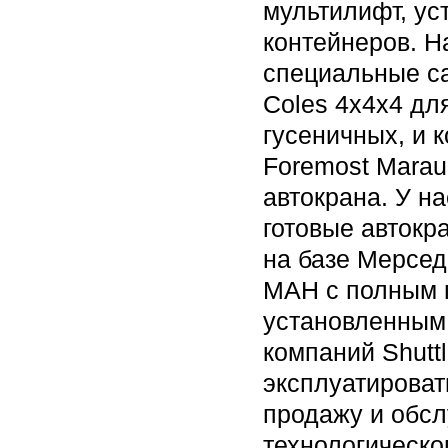
мультилифт, ус
контейнеров. Н
специальные с
Coles 4x4x4 дл
гусеничных, и 
Foremost Marau
автокрана. У н
готовые автокр
на базе Мерсед
МАН с полным 
установленным
компаний Shuttl
эксплуатироват
продажу и обс
технологическо