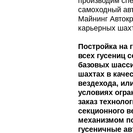
производим спе
самоходный авт
Майнинг Автокра
карьерных шах
Постройка на 
всех гусениц 
базовых шасси
шахтах в каче
вездехода, ил
условиях огра
заказ техноло
секционного в
механизмом по
гусеничные ав