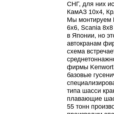
СНГ, для них и
КамАЗ 10х4, Кр
Мы монтируем 
6x6, Scania 8x
в Японии, но э
автокранам фир
схема встречае
среднетоннажно
фирмы Kenworth
базовые гусени
специализиров
типа шасси кра
плавающие шас
55 тонн произв