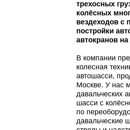
трехосных груз
колёсных мно
вездеходов с 
постройки авт
автокранов на 
В компании пр
колесная техни
автошасси, про
Москве. У нас 
давальческих а
шасси с колёсн
по переоборуд
давальческие ш
стрелы и надст