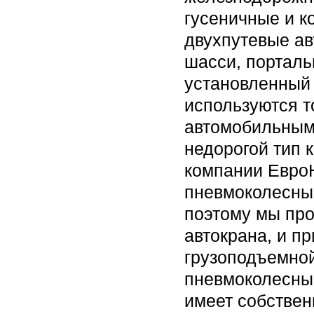
гусеничные и к
двухпутевые а
шасси, порталь
установленный 
используются т
автомобильным
недорогой тип 
компании ЕвроН
пневмоколесны
поэтому мы пр
автокрана, и п
грузоподъемной
пневмоколесны
имеет собствен