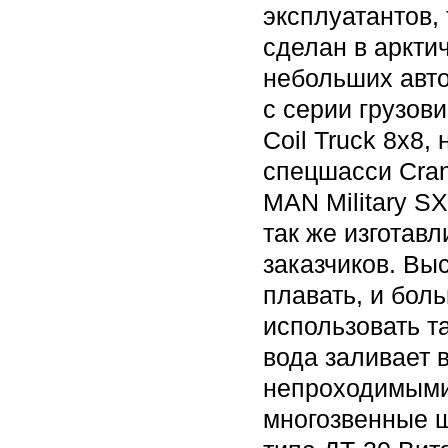
эксплуатантов,
сделан в аркти
небольших авто
с серии грузов
Coil Truck 8х8
спецшасси Crane
MAN Military S
так же изготав
заказчиков. Вы
плавать, и бол
использовать т
вода заливает 
непроходимыми
многозвенные 