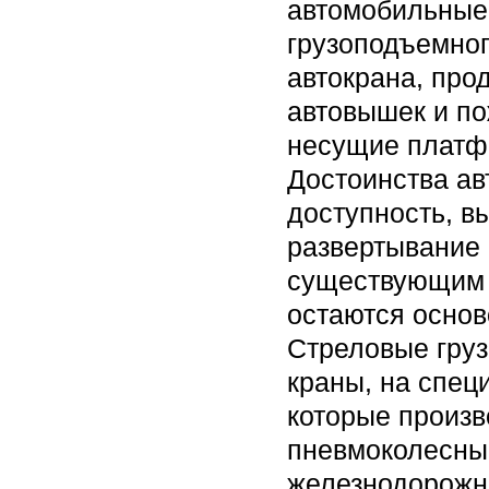
автомобильные 
грузоподъемно
автокрана, про
автовышек и п
несущие платфо
Достоинства ав
доступность, в
развертывание 
существующим 
остаются основ
Стреловые гру
краны, на спец
которые произ
пневмоколесны
железнодорожн