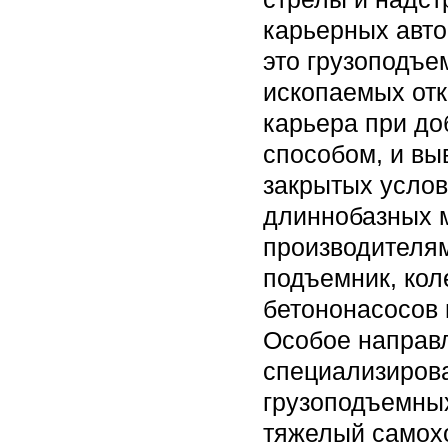
карьерных авто
это грузоподъе
ископаемых от
карьера при д
способом, и выв
закрытых услов
длиннобазных 
производителям
подъемник, кол
бетононасосов 
Особое направ
специализиров
грузоподъемных
тяжелый самохо