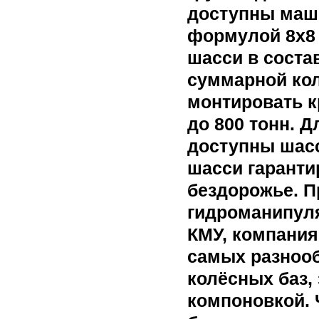
доступны маши
формулой 8х8 
шасси в соста
суммарной кол
монтировать к
до 800 тонн. Д
доступны шасс
шасси гаранти
бездорожье. П
гидроманипуля
КМУ, компания
самых разноо
колёсных баз,
компоновкой. 