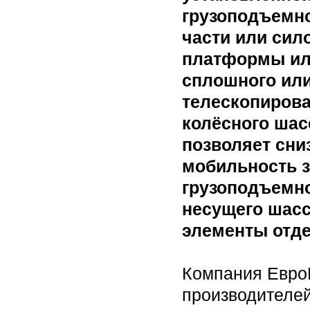
грузоподъемно
части или сил
платформы или
сплошного или
телескопирова
колёсного шас
позволяет сни
мобильность з
грузоподъемно
несущего шасс
элементы отде
Компания ЕвроН
производителе