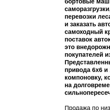
бортовые маш
саморазгрузки
перевозки леса
и заказать авт
самоходный кр
поставок авто
это внедорожн
покупателей и
Представленн
привода 6х6 и
компоновку, к
на долговреме
сильнопересеч
Продажа по низ