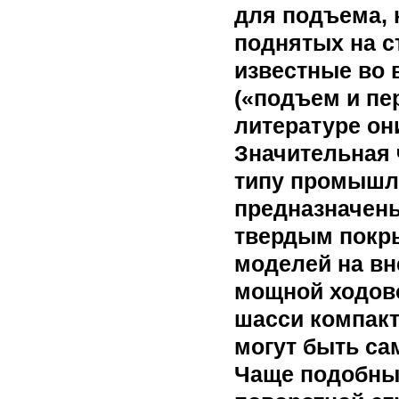
для подъема, 
поднятых на с
известные во 
(«подъем и пе
литературе он
Значительная 
типу промышл
предназначены
твердым покр
моделей на вн
мощной ходово
шасси компакт
могут быть са
Чаще подобны