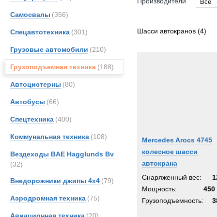
Производители
Все
Самосвалы
(356)
Все
MAN
Шасси автокранов
(4)
Спецавтотехника
(301)
Merce
Грузовые автомобили
(210)
Volvo
Грузоподъемная техника
(188)
Автоцистерны
(80)
Автобусы
(66)
Спецтехника
(400)
Коммунальная техника
(108)
Mercedes Arocs 4745
колесное шасси
Вездеходы BAE Hagglunds Bv
автокрана
(32)
Снаряженный вес:
1
Внедорожники джипы 4х4
(79)
Мощность:
450 
Аэродромная техника
(75)
Грузоподъемность:
3
Авиационная техника
(20)