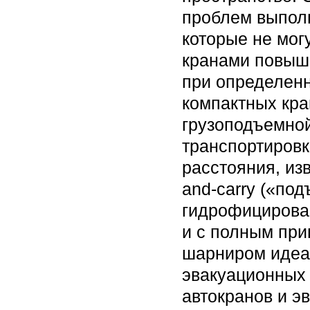
проблем выполн
которые не мо
кранами повыш
при определен
компактных кра
грузоподъемной
транспортировк
расстояния, из
and-carry («по
гидрофицирова
и с полным при
шарниром идеал
эвакуационных 
автокранов и эв