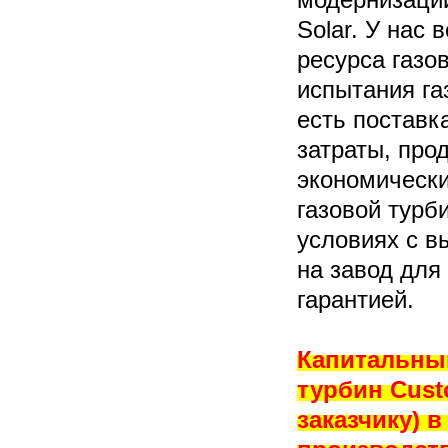
Solar. У нас
ресурса газо
испытания га
есть поставк
затраты, про
экономическ
газовой турб
условиях с в
на завод для
гарантией.
Капитальны
турбин Cust
заказчику) 