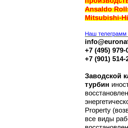
производства
Ansaldo Rol
Mitsubishi-Hi
Наш телеграмм
info@eurona
+7 (495) 979-
+7 (901) 514-
Заводской к
турбин
иност
восстановлен
энергетическ
Property (во
все виды раб
восстановлен