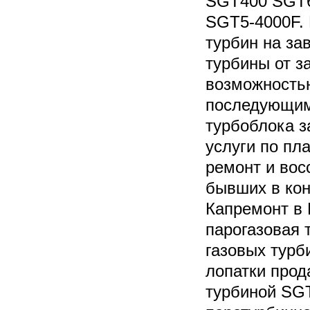
SGT400 SGT6
SGT5-4000F. 
турбин на за
турбины от за
возможностью
последующим
турбоблока з
услуги по пл
ремонт и вос
бывших в кон
Капремонт в
парогазовая 
газовых турб
лопатки прод
турбиной SG