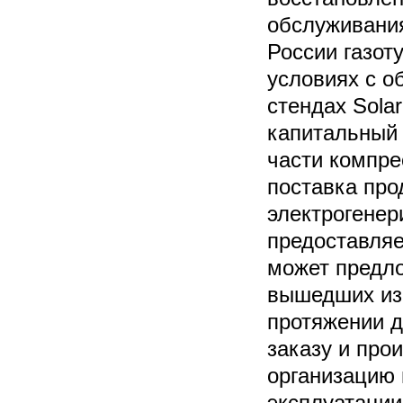
обслуживания
России газот
условиях с о
стендах Solar
капитальный 
части компре
поставка про
электрогенер
предоставляе
может предло
вышедших из 
протяжении д
заказу и про
организацию 
эксплуатации