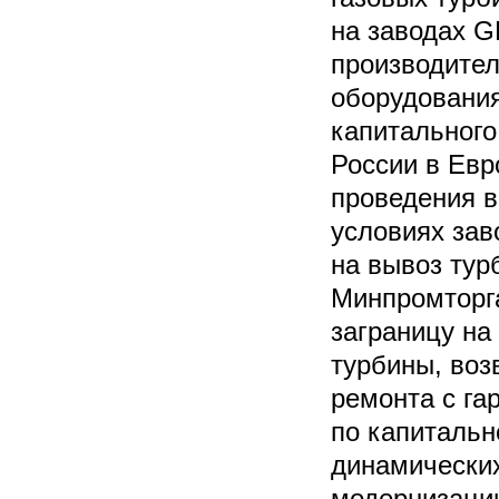
на заводах G
производител
оборудования
капитального
России в Евр
проведения в
условиях зав
на вывоз тур
Минпромторга
заграницу на
турбины, воз
ремонта с га
по капитальн
динамических
модернизации 