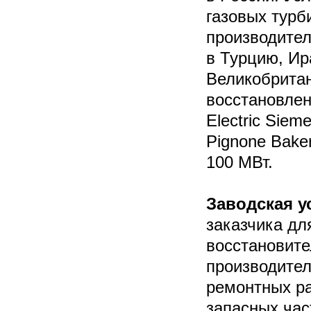
газовых турб
производител
в Турцию, Ир
Великобритан
восстановлен
Electric Siem
Pignone Baker
100 МВт.
Заводская ус
заказчика дл
восстановите
производител
ремонтных ра
запасных час