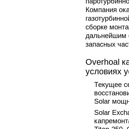
паротурбинн
Компания ока
газотурбинно
сборке монта
дальнейшим 
запасных час
Overhoal к
условиях у
Текущее с
восстанов
Solar мощн
Solar Exch
капремонта