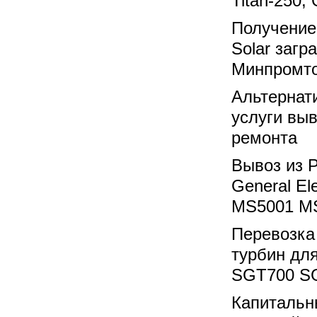
Titan-250
Получение
Solar загр
Минпромто
Альтернат
услуги выв
ремонта
Вывоз из 
General El
MS5001 M
Перевозка 
турбин дл
SGT700 SG
Капитальны