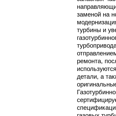
направляющих
заменой на н
модернизация
турбины и ув
газотурбинно
турбопривода
отправлением
ремонта, пос
используются
детали, а та
оригинальные
Газотурбинно
сертифицируе
спецификация
газовых турб