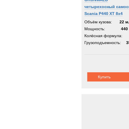
четырехосный самос
Scania P440 XT 8х4
Объём кузова:
22 м
Мощность:
440 
Колёсная формула:
Грузоподъемность:
3
Купить