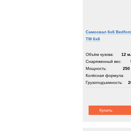
Самосвал 6х6 Bedfor
TM 6x6
Объём кузова:
12 м
Снаряженный вес:
Мощность:
250 
Колёсная формула:
Грузоподъемность:
2
Шасси:
трехосное
Купить