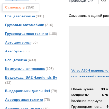
Производители
Все
Самосвалы
(356)
Все
AM-Ge
Самосвалы с задней раз
Спецавтотехника
(301)
Astra
Грузовые автомобили
(210)
Bedfo
Грузоподъемная техника
(188)
DAF
FOR
Автоцистерны
(80)
Ginaf
Автобусы
(66)
HOW
Спецтехника
(400)
Haggl
Iveco
Коммунальная техника
(108)
Volvo A60H шарнирно
Kenwo
сочлененный самосв
Вездеходы BAE Hagglunds Bv
Land-
(32)
MAC
Объём кузова:
33 м
Внедорожники джипы 4х4
(79)
MAN
Мощность:
675 
Аэродромная техника
(75)
Merce
Колёсная формула:
OSH
Грузоподъемность:
6
Авиационная техника
(20)