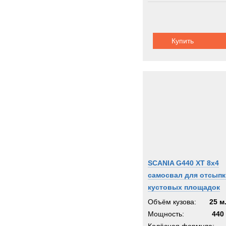
Купить
SCANIA G440 XT 8x4
самосвал для отсыпк
кустовых площадок
Объём кузова:
25 м
Мощность:
440 