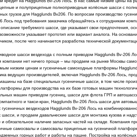
и кредит на Hagglunds Bv-206 Лось. В нас самые низкие цены на ры
ицепные и полуприцепные полноприводные колёсные шасси с полны
ных грузов для Hagglunds Bv206. По вопросам производство гусени
6 Лось под требования заказчика обращайтесь к сотрудникам компа
 описание требуемого шасси, где указывает свои предпочтения, ос
 возможности указывает прототип или вариант аналога. На основан
зчиком, после чего начинается разработка технической документац
иводное шасси вездехода с полным приводом Hagglunds Bv-206 Лос
я компании нет ничего проще – мы продаем на рынке Москвы сам
самым низким ценам и гусеничные самоходные платформы Hagglund
ика ведущих производителей, включая Hagglunds Bv-206 Лось, прод
ашины на базе специальных гусеничные шасси, в том числе произ
атформы для производства на их базе готовых машин технологиче
ильных машин приводом гусениц, шасси для флота ГРП и автошасс
компактного и такси-кран, Hagglunds Bv-206 Лось шасси для автов
х гусеничных вездеходов Hagglunds Bv-206 Лось на комбинированн
шасси, и продаем давальческие шасси для монтажа кузова и надст
 и обязательное наличие запасных частей на складе. Компания п
ничные самосвалы и самосвалы прицепные на гусеничной платформ
одземных горных работ и работы на пашне. Постройка на колёсны