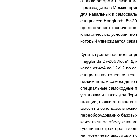
а также оформить лизинг ил
Производство в Москве пр
для навальных и самосваль
спецшасси Hagglunds Bv-20
предоставляет техническое
климатических условий, по
который утверждается зака
Купить гусеничное полнопр
Hagglunds Bv-206 Лось? Дл
колёс от 4х4 до 12х12 по 
специальная колесная техн
низким ценам самоходные м
специальные самоходные пл
установки и шасси для бур
станции, шасси автокрана 
шасси на базе давальчески
переоборудованию базовых 
качественное обслуживание
гусеничных тракторов гусе
на гусеничных шасси для п