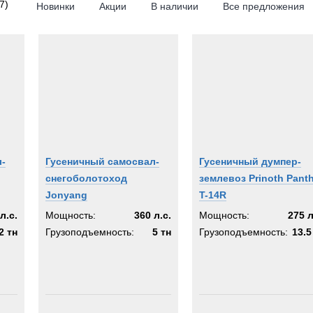
7)
Новинки
Акции
В наличии
Все предложения
unds
ng
th
-
Гусеничный самосвал-
Гусеничный думпер-
снегоболотоход
землевоз Prinoth Pant
Jonyang
T-14R
л.с.
Мощность:
360 л.с.
Мощность:
275 л
2 тн
Грузоподъемность:
5 тн
Грузоподъемность:
13.5