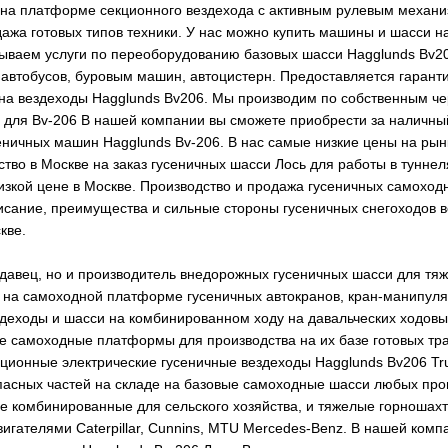
 на платформе секционного вездехода с активным рулевым механиз
дажа готовых типов техники. У нас можно купить машины и шасси н
ываем услуги по переоборудованию базовых шасси Hagglunds Bv20
 автобусов, буровым машин, автоцистерн. Предоставляется гарант
 на вездеходы Hagglunds Bv206. Мы производим по собственным че
 для Bv-206 В нашей компании вы сможете приобрести за наличный
ничных машин Hagglunds Bv-206. В нас самые низкие цены на рынке
тво в Москве на заказ гусеничных шасси Лось для работы в туннел
изкой цене в Москве. Производство и продажа гусеничных самохо
писание, преимущества и сильные стороны гусеничных снегоходов 
кве.
одавец, но и производитель внедорожных гусеничных шасси для тя
и на самоходной платформе гусеничных автокранов, кран-манипуля
еходы и шасси на комбинированном ходу на давальческих ходовых 
е самоходные платформы для производства на их базе готовых тр
ционные электрические гусеничные вездеходы Hagglunds Bv206 Tru
пасных частей на складе на базовые самоходные шасси любых про
е комбинированные для сельского хозяйства, и тяжелые горношахтн
вигателями Caterpillar, Cunnins, MTU Mercedes-Benz. В нашей ком