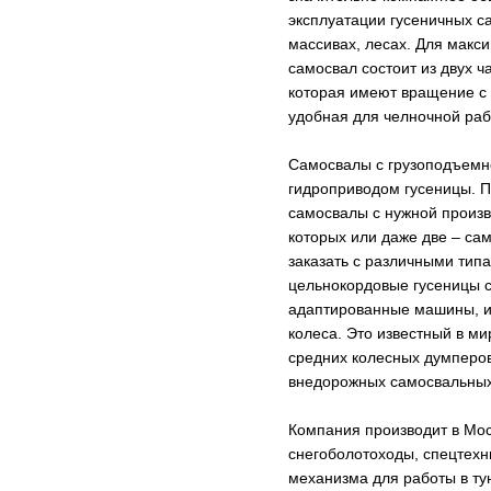
эксплуатации гусеничных с
массивах, лесах. Для макс
самосвал состоит из двух ч
которая имеют вращение с 
удобная для челночной раб
Самосвалы с грузоподъемнос
гидроприводом гусеницы. П
самосвалы с нужной произ
которых или даже две – са
заказать с различными тип
цельнокордовые гусеницы 
адаптированные машины, и
колеса. Это известный в м
средних колесных думперов
внедорожных самосвальных
Компания производит в Мо
снегоболотоходы, спецтехн
механизма для работы в ту