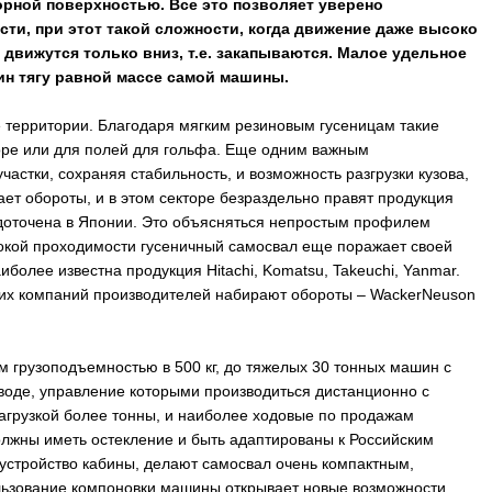
орной поверхностью. Все это позволяет уверено
и, при этот такой сложности, когда движение даже высоко
вижутся только вниз, т.е. закапываются. Малое удельное
н тягу равной массе самой машины.
 территории. Благодаря мягким резиновым гусеницам такие
оре или для полей для гольфа. Еще одним важным
астки, сохраняя стабильность, и возможность разгрузки кузова,
т обороты, и в этом секторе безраздельно правят продукция
доточена в Японии. Это объясняться непростым профилем
сокой проходимости гусеничный самосвал еще поражает своей
олее известна продукция Hitachi, Komatsu, Takeuchi, Yanmar.
йских компаний производителей набирают обороты – WackerNeuson
м грузоподъемностью в 500 кг, до тяжелых 30 тонных машин с
иводе, управление которыми производиться дистанционно с
грузкой более тонны, и наиболее ходовые по продажам
олжны иметь остекление и быть адаптированы к Российским
 устройство кабины, делают самосвал очень компактным,
ьзование компоновки машины открывает новые возможности