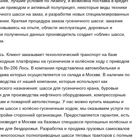
нке, лучшие условия по лизингу, и возможна поставка в кредит.
м приводом и активный полуприцеп, некоторые виды техники
чного шасси на заказ, и разработке новых специализированных
нии. Краткая процедура заказа гусеничного шасси: заказчик
новываясь на опыте, области эксплуатации, дорожных и
ии полученных данных производитель создает «облик» шасси,
ии.
ь. Клиент заказывает технологический транспорт на базе
оходные платформы на гусеничном и колёсном ходу с приводом
s Bv-206 Лось. В компании представлена автомобильная и
ажа которых осуществляется со склада в Москве. В наличии по
водства от нашей компании, которые используют как
ского назначения: шасси для гусеничного крана, буровые
и для производства нефтяного оборудования, компрессорные
ышки и пожарной автолестницы. У нас можно купить машины и
ом шасси с колёсно-гусеничным ходом, мы оказываем услуги по
ройки сторонней организации. Предоставляется гарантия, есть
роизводит в Москве на базовых спецшасси пропашных колёсных и
е для бездорожья. Разработка и продажа грузовых самосвалов
х многоосных полноприводных шасси тяговых тракторов с полным