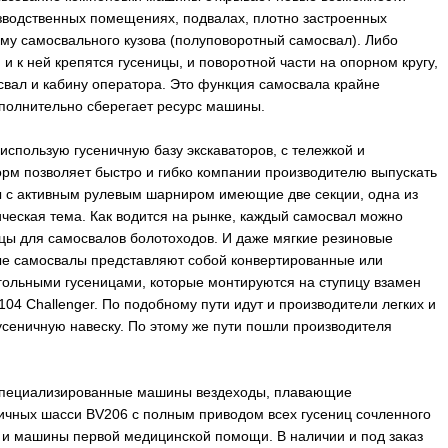
изводственных помещениях, подвалах, плотно застроенных
му самосвального кузова (полуповоротный самосвал). Либо
 и к ней крепятся гусеницы, и поворотной части на опорном кругу,
свал и кабину оператора. Это функция самосвала крайне
ополнительно сберегает ресурс машины.
использую гусеничную базу экскаваторов, с тележкой и
рм позволяет быстро и гибко компании производителю выпускать
ы с активным рулевым шарниром имеющие две секции, одна из
ческая тема. Как водится на рынке, каждый самосвал можно
ницы для самосвалов болотоходов. И даже мягкие резиновые
е самосвалы представляют собой конвертированные или
ольными гусеницами, которые монтируются на ступицу взамен
4 Challenger. По подобному пути идут и производители легких и
гусеничную навеску. По этому же пути пошли производителя
е специализированные машины вездеходы, плавающие
ничных шасси BV206 с полным приводом всех гусениц сочленного
, и машины первой медицинской помощи. В наличии и под заказ