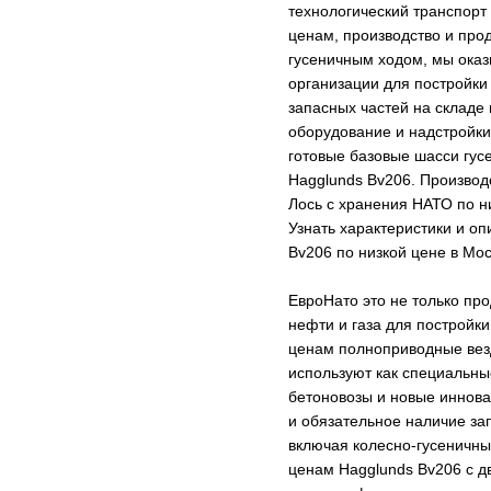
технологический транспорт
ценам, производство и про
гусеничным ходом, мы оказ
организации для постройки
запасных частей на складе
оборудование и надстройки
готовые базовые шасси гусе
Hagglunds Bv206. Производс
Лось с хранения НАТО по н
Узнать характеристики и о
Bv206 по низкой цене в Мос
ЕвроНато это не только пр
нефти и газа для постройк
ценам полноприводные везд
используют как специальны
бетоновозы и новые иннова
и обязательное наличие за
включая колесно-гусеничны
ценам Hagglunds Bv206 с д