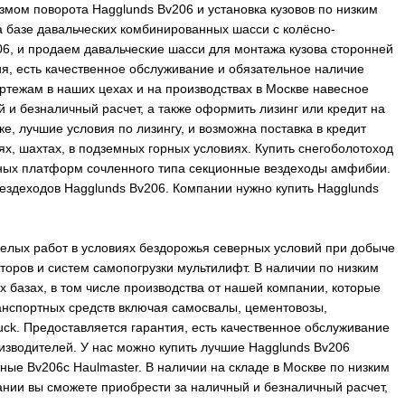
мом поворота Hagglunds Bv206 и установка кузовов по низким
а базе давальческих комбинированных шасси с колёсно-
6, и продаем давальческие шасси для монтажа кузова сторонней
ия, есть качественное обслуживание и обязательное наличие
ртежам в наших цехах и на производствах в Москве навесное
 и безналичный расчет, а также оформить лизинг или кредит на
, лучшие условия по лизингу, и возможна поставка в кредит
ях, шахтах, в подземных горных условиях. Купить снегоболотоход
дных платформ сочленного типа секционные вездеходы амфибии.
вездеходов Hagglunds Bv206. Компании нужно купить Hagglunds
желых работ в условиях бездорожья северных условий при добыче
торов и систем самопогрузки мультилифт. В наличии по низким
базах, в том числе производства от нашей компании, которые
анспортных средств включая самосвалы, цементовозы,
ck. Предоставляется гарантия, есть качественное обслуживание
изводителей. У нас можно купить лучшие Hagglunds Bv206
ые Bv206с Haulmaster. В наличии на складе в Москве по низким
пании вы сможете приобрести за наличный и безналичный расчет,