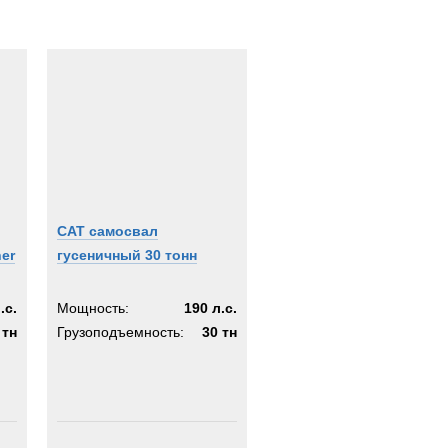
CAT самосвал
her
гусеничный 30 тонн
.с.
Мощность:
190 л.с.
 тн
Грузоподъемность:
30 тн