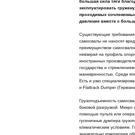
большая сила тяги благо
эксплуатировать гружену
проходимых сочлененных 
давление вместе с больш
Существующие требования п
самосвалы не наносят вред
преимуществом самосвалов н
невзирая на профиль опорн
иностранных производител
государства и стремлением
маневренностью. Среди япо
Есть и узко специализиров
и Flattrack Dumper (Германи
Грузоподъемность самосвал
боковой разгрузкой. Микро
помощью пульта или опера
гусеничные думпера грузоп
климатическим условиям. Г
значительно компактнее о