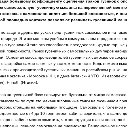
даря большому коэффициенту сцепления траков гусянок с оп
ю самосвальную гусеничную машины на пересеченной местност
колесных самосвалов являться большой сложностью, и они д
ой площадью контакта позволяют развивать гусеничной маши
о защите дерна допускают ряд гусеничных самосвалов и на такие
 природе. Эти же машины удобны в коммунальном городском сект
а гусеничной тяге это способность преодолевать крутые горные уч
ой поверхности. Рынок гусеничных самосвальных думперов набирае
ей. Основная масса производителей гусеничных самосвалов сосре
 к застройке самых сложных участком местности. Ведь помимо вы
нских производителей гусеничных машин на российском рынке, наиб
анная экзотика - Morooka и IHI, и даже Китайский YTO. Из европе
я), Prinoth (Италия).
ов на гусеничной базе варьируется буквально от микро самосвало
 самосвалы по сути это механизированные тачки на гусеничном пр
тором, стоящим на небольшой площадке. Самосвалы с полезной на
одъемностью от 4 до 10 тонн имеют кабины водителя, что важно д
оворя о кабине можно заметить, что конструкция шасси носителя и
бщепромышленного самосвала на пневмоходу. Рациональное испол