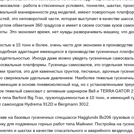
амосвалов - работа в стесненных условиях, тоннелях, шахтах, про
имальной маневренности ряд моделей, имеют поворотную платфор
астей, это неповоротной части, которая выступает в качестве шасси,
углом обметания 360 градусов и имеет в своем составе кузов само
оты. Это экономит время, нет нужды разворачивать машину, что д
тью в 15 тонн и более, очень часто для экономии в производстве 
одобная адаптация имеющихся в производстве гусеничных платфо
водительностью. Иногда даже можно увидеть гусеничные самосвал
мосвальные платформы. Гусеницы самосвалов, это отдельная техни
ами трактов, это для каменистых грунтов, песчаных, арочные гусе
со сверхмалым удельным давлением. Наиболее тяжелые гусеничны
меющие в основе пневмоколесный ход, но с установленными треуг
ире тяжелый самосвал с активным шарниром Bell и TERRA GATOR 210
 типа Barford Big Trax, грузоподъемностью в 10 тонн, и имеющий 
 самоходов Hydrema 912D и Bergmann 3012.
скве на базовых гусеничных спецшасси Hagglunds Bv206 грузовы
ику для подземных горных работ типа Майнинг. Постройка на гусе
ннелях и шахтах в качестве спасательного и аварийного вездехода