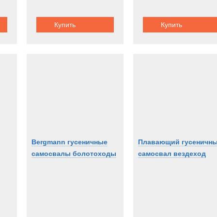
Купить
Купить
Bergmann гусеничные
Плавающий гусеничн
самосвалы болотоходы
самосвал вездеход