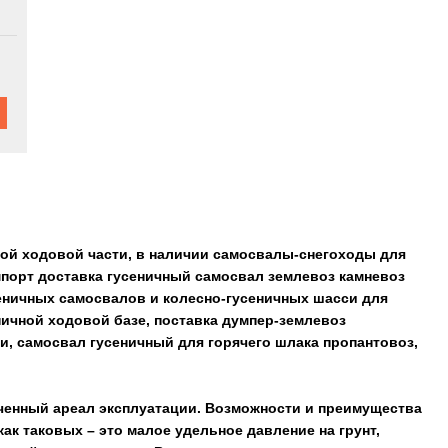
ной ходовой части, в наличии самосвалы-снегоходы для
мпорт доставка гусеничный самосвал землевоз камневоз
сеничных самосвалов и колесно-гусеничных шасси для
ичной ходовой базе, поставка думпер-землевоз
ки, самосвал гусеничный для горячего шлака пропантовоз,
рченный ареал эксплуатации. Возможности и преимущества
к таковых – это малое удельное давление на грунт,