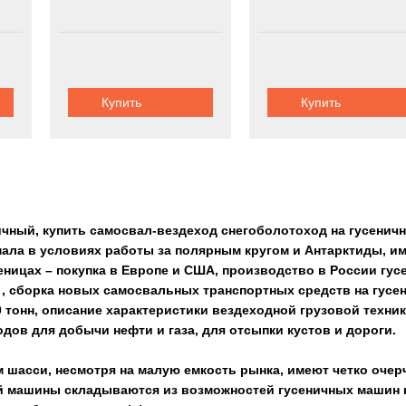
Купить
Купить
чный, купить самосвал-вездеход снегоболотоход на гусенич
ала в условиях работы за полярным кругом и Антарктиды, и
сеницах – покупка в Европе и США, производство в России гу
, сборка новых самосвальных транспортных средств на гусен
0 тонн, описание характеристики вездеходной грузовой техни
дов для добычи нефти и газа, для отсыпки кустов и дороги.
 шасси, несмотря на малую емкость рынка, имеют четко оче
 машины складываются из возможностей гусеничных машин ка