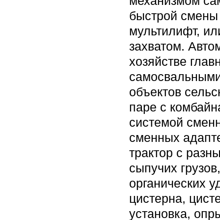
механизмом сам
быстрой смены 
мультилифт, ил
захватом. Авто
хозяйстве глав
самосвальными
объектов сельс
паре с комбайн
системой сменн
сменных адапте
трактор с разн
сыпучих грузов
органических у
цистерна, цист
установка, опр