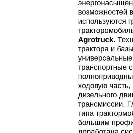
энергонасыщенн
возможностей в
используются г
тракторомобил
Agrotruck
. Тех
трактора и баз
универсальные
транспортные с
полноприводных
ходовую часть,
дизельного дви
трансмиссии. Г
типа трактормо
большим профил
доработана сис