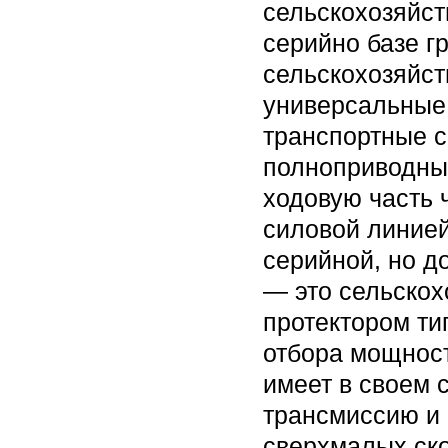
сельскохозяйст
серийно базе г
сельскохозяйст
универсальные
транспортные с
полноприводных
ходовую часть 
силовой линией
серийной, но д
— это сельско
протектором ти
отбора мощнос
имеет в своем 
трансмиссию и
сверхмалых ско