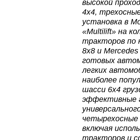
высокой прохо
4х4, трехосны
установка в Мо
«Multilift» на
тракторов по 
8x8 и Mercedes
готовых авто
легких автомоб
наиболее попу
шасси 6х4 гру
эффективные г
универсальног
четырехосные
включая испол
тракторов и с