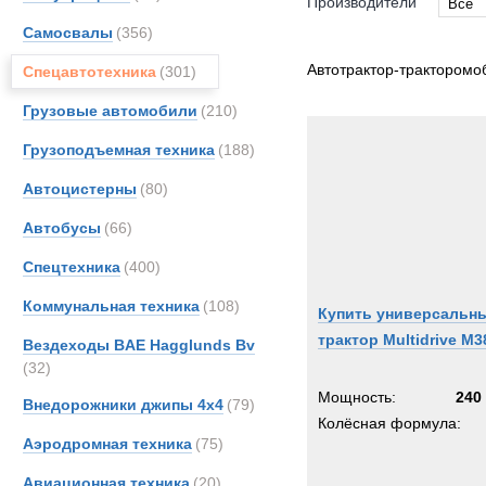
Производители
Все
Самосвалы
(356)
Все
DAF
Автотрактор-тракторомо
Спецавтотехника
(301)
MAN
Грузовые автомобили
(210)
Merce
Грузоподъемная техника
(188)
TATR
Unim
Автоцистерны
(80)
Автобусы
(66)
Спецтехника
(400)
Коммунальная техника
(108)
Купить универсальн
трактор Multidrive M3
Вездеходы BAE Hagglunds Bv
(32)
Мощность:
240 
Внедорожники джипы 4х4
(79)
Колёсная формула:
Аэродромная техника
(75)
Авиационная техника
(20)