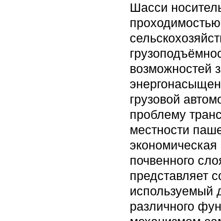
Шасси носитель
проходимостью
сельскохозяйс
грузоподъёмно
возможностей з
энергонасыщенн
грузовой автом
проблему транс
местности паше
экономическая
почвенного сло
представляет с
используемый 
различного фун