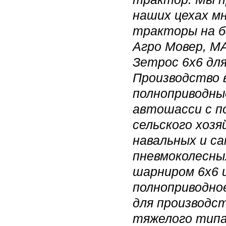
наших цехах м
тракторы на б
Агро Мовер, МА
Зетрос 6х6 для
Производство 
полноприводны
автошасси с п
сельского хоз
навальных и са
пневмоколесны
шарниром 6х6 и
полноприводно
для производс
тяжелого типа