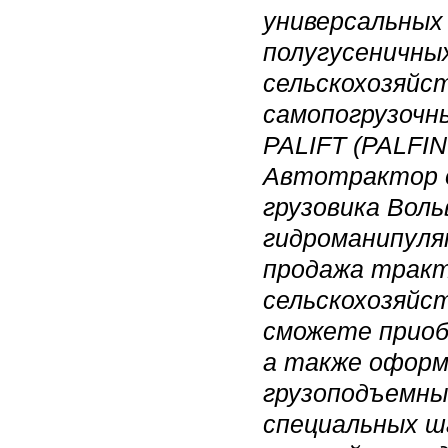
универсальных
полугусеничны
сельскохозяйс
самопогрузочн
PALIFT (PALFI
Автотрактор о
грузовика Воль
гидроманипуля
продажа тракт
сельскохозяйст
сможете приоб
а также оформ
грузоподъемны
специальных ш