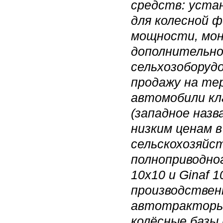
средств: уста
для колесной ф
мощности, мон
дополнительной
сельхозоборуд
продажу на те
автомобили кл
(западное назв
низким ценам в
сельскохозяйс
полноприводно
10x10 и Ginaf 
производствен
автотракторы 
колёсные базы