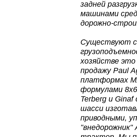
задней разгру
машинами среди
дорожно-строи
Существуют с
грузоподъемно
хозяйстве это
продажу Paul A
платформах MAN
формулами 8х6,
Terberg и Gina
шасси изготав
приводными, у
"внедорожник"
трактор. Мы п