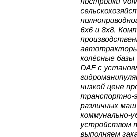
постройки Vol
сельскохозяйс
полноприводно
6х6 и 8х8.
Комп
производствен
автотракторы 
колёсные базы
DAF с установ
гидроманипуля
низкой цене п
транспортно-э
различных маш
коммунально-у
устройством 
выполняем зак