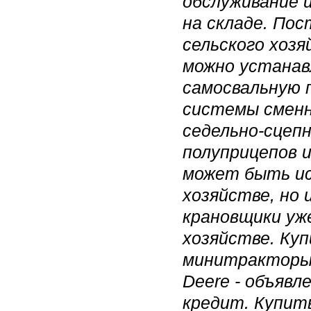
обслуживание 
на складе. Пос
сельского хозя
можно устанав
самосвальную 
системы сменн
седельно-сцеп
полуприцепов и
может быть ис
хозяйстве, но 
крановщики уж
хозяйстве. Ку
минитракторы,
Deere - объявл
кредит. Купит