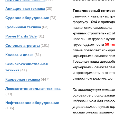
Авиационная техника
(20)
Тяжеловесный пятиосн
сыпучих и навальных гру
Судовое оборудование
(73)
формулу 10х4 с приводо
Гусеничная техника
(63)
назначение самосвала -
крупных строительных о
Power Plants Sale
(81)
навальных грузов в кузов
грузоподъемности
50 то
Силовые агрегаты
(161)
плече позволяет конкур
Колеса и диски
(31)
карьерными самосвалам
Товарная ниша автомоб
Сельскохозяйственная
карьерными самосвалами
техника
(41)
и проходимость, а от вт
скоростном режиме, допу
Карьерная техника
(447)
Лесозаготовительная техника
По конструкции самосв
(99)
основание с использова
надрамником для самосв
Нефтегазовое оборудование
управляемые первые три
(136)
мосты имеют главную п