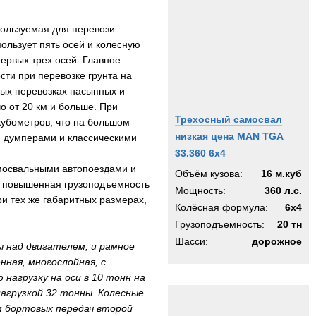
пользуемая для перевози
ользует пять осей и колесную
ервых трех осей. Главное
ти при перевозке грунта на
ых перевозках насыпных и
чо от 20 км и больше. При
Трехосный самосвал
убометров, что на большом
низкая цена MAN TGA
и думперами и классическими
33.360 6x4
мосвальными автопоездами и
Объём кузова:
16 м.куб
т повышенная грузоподъемность
Мощность:
360 л.с.
ри тех же габаритных размерах,
Колёсная формула:
6x4
Грузоподъемность:
20 тн
Шасси:
дорожное
ы над двигателем, и рамное
нная, многослойная, с
нагрузку на оси в 10 тонн на
нагрузкой 32 тонны. Колесные
м бортовых передач второй