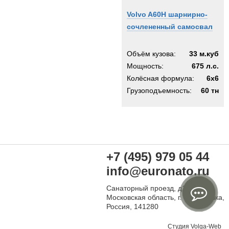
Volvo A60H шарнирно-
сочлененный самосвал
Объём кузова:
33 м.куб
Мощность:
675 л.с.
Колёсная формула:
6x6
Грузоподъемность:
60 тн
+7 (495) 979 05 44
info@euronato.ru
Санаторный проезд, д1
Московская область, г. Ивантеевка,
Россия, 141280
Студия
Volga-Web