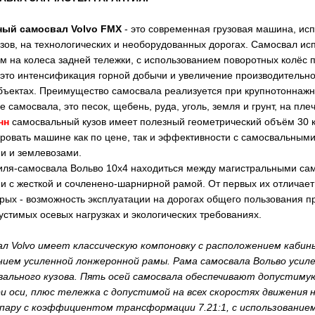
ый самосвал Volvo FMX
- это современная грузовая машина, ис
зов, на технологических и необорудованных дорогах. Самосвал исп
м на колеса задней тележки, с использованием поворотных колёс п
 это интенсификация горной добычи и увеличение производительнос
бъектах. Преимущество самосвала реализуется при крупнотоннажн
е самосвала, это песок, щебень, руда, уголь, земля и грунт, на пле
нн
самосвальный кузов имеет полезный геометрический объём 30 к
ировать машине как по цене, так и эффективности с самосвальным
и и землевозами.
иля-самосвала Вольво 10х4 находиться между магистральными са
 с жесткой и сочленено-шарнирной рамой. От первых их отличае
орых - возможность эксплуатации на дорогах общего пользования п
стимых осевых нагрузках и экологических требованиях.
ал Volvo имеет классическую компоновку с расположением кабин
нием усиленной лонжеронной рамы. Рама самосвала Вольво усиле
ального кузова. Пять осей самосвала обеспечивают допустимую 
 оси, плюс тележка с допустимой на всех скоростях движения 
ару с коэффициентом трансформации 7.21:1, с использование