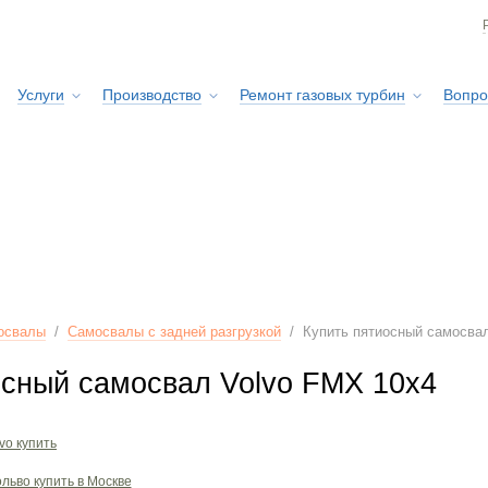
Услуги
Производство
Ремонт газовых турбин
Вопро
Сервисная служба
освалы
/
Самосвалы с задней разгрузкой
/
Купить пятиосный самосва
осный самосвал Volvo FMX 10x4