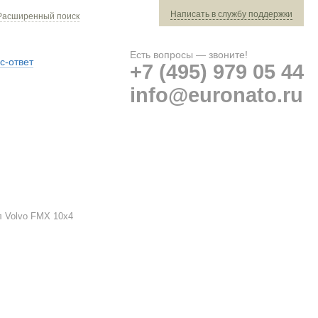
Написать в службу поддержки
Расширенный поиск
Есть вопросы — звоните!
с-ответ
+7 (495) 979 05 44
info@euronato.ru
Ваш заказ: 0 ед. техники »
Оплата и доставка
л Volvo FMX 10x4