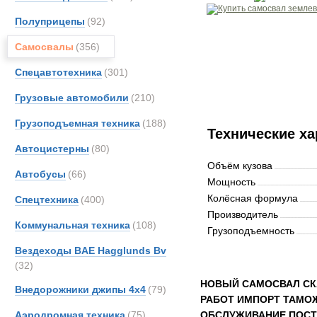
Полуприцепы
(92)
Самосвалы
(356)
Спецавтотехника
(301)
Грузовые автомобили
(210)
Грузоподъемная техника
(188)
Технические ха
Автоцистерны
(80)
Объём кузова
Автобусы
(66)
Мощность
Колёсная формула
Спецтехника
(400)
Производитель
Коммунальная техника
(108)
Грузоподъемность
Вездеходы BAE Hagglunds Bv
(32)
НОВЫЙ САМОСВАЛ СК
Внедорожники джипы 4х4
(79)
РАБОТ ИМПОРТ ТАМОЖ
Аэродромная техника
(75)
ОБСЛУЖИВАНИЕ ПОСТ