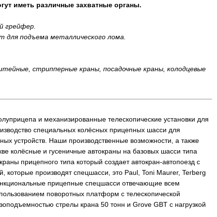
огут иметь различные захватные органы.
й грейфер.
т для подъема металлического лома.
тейные, стрипперные краны, посадочные краны, колодцевые
олуприцепа и механизированные телескопические установки для
роизводство специальных колёсных прицепных шасси для
ных устройств. Наши производственные возможности, а также
ве колёсные и гусеничные автокраны на базовых шасси типа
раны прицепного типа который создает автокран-автопоезд с
которые производят спецшасси, это Paul, Toni Maurer, Terberg
офункциональные прицепные спецшасси отвечающие всем
спользованием поворотных платформ с телескопической
узоподъемностью стрелы крана 50 тонн и Grove GBT с нагрузкой