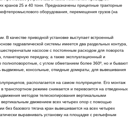
ких кранов 25 и 40 тонн. Предназначены прицепные тракторные
 нефтепромыслового оборудования, перемещения грузов (на
м. В качестве приводной установке выступает встроенный
основе гидравлической системы имеется два раздельных контура,
и шестеренчатым насосом с постоянным расходом для поворота
, планетарную передачу, а также эксплуатационный и
 полноповоротные, с углом обметанием более 360º, но и бывают
ть выдвижные, консольные, откидные домкраты, для вывешивания
полуприцепов, располагается на самом полуприцепе. Его монтаж
, в транспортном режиме снимается и перевозится на отведенных
 выдвижения методом телескопирования вертикальными
и вертикальным движением всех четырех опор с помощью
и без базового тягача кран вывешивается на всех четырех
матически выравнивать установку на площадке с рельефным