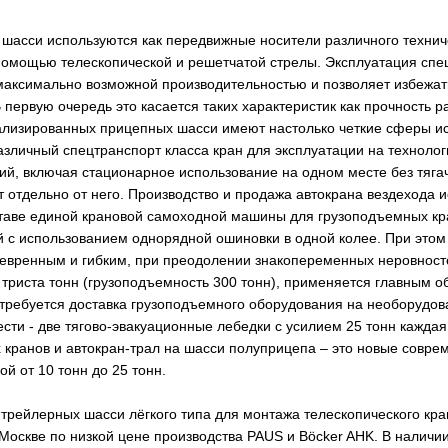
асси используются как передвижные носители различного техниче
помощью телескопической и решетчатой стрелы. Эксплуатация спе
 максимально возможной производительностью и позволяет избежа
 первую очередь это касается таких характеристик как прочность 
иализированных прицепных шасси имеют настолько четкие сферы исп
зличный спецтранспорт класса кран для эксплуатации на технологи
ий, включая стационарное использование на одном месте без тяга
т отдельно от него. Производство и продажа автокрана вездехода 
оставе единой крановой самоходной машины для грузоподъемных к
й с использованием однорядной ошиновки в одной колее. При этом 
аневренным и гибким, при преодолении знакопеременных неровнос
триста тонн (грузоподъемность 300 тонн), применяется главным об
а требуется доставка грузоподъемного оборудования на необорудов
сти - две тягово-эвакуационные лебедки с усилием 25 тонн каждая
 кранов и автокран-трал на шасси полуприцепа – это новые совр
ой от 10 тонн до 25 тонн.
трейлерных шасси лёгкого типа для монтажа телескопического кр
 Москве по низкой цене производства PAUS и Böcker AHK. В наличи