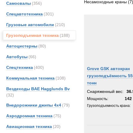
Несамоходные краны
(7
Самосвалы
(356)
FAUN
Спецавтотехника
(301)
Grove
PAUS
Грузовые автомобили
(210)
Грузоподъемная техника
(188)
Автоцистерны
(80)
Автобусы
(66)
Спецтехника
(400)
Grove GSK автокран
грузоподъёмность 55
Коммунальная техника
(108)
тонн
Вездеходы BAE Hagglunds Bv
Снаряженный вес:
36.
(32)
Мощность:
142 
Внедорожники джипы 4х4
(79)
Грузоподъемность крана:
Аэродромная техника
(75)
Авиационная техника
(20)