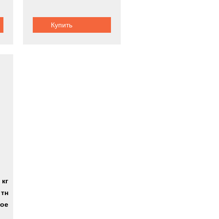
Купить
 кг
 тн
ное