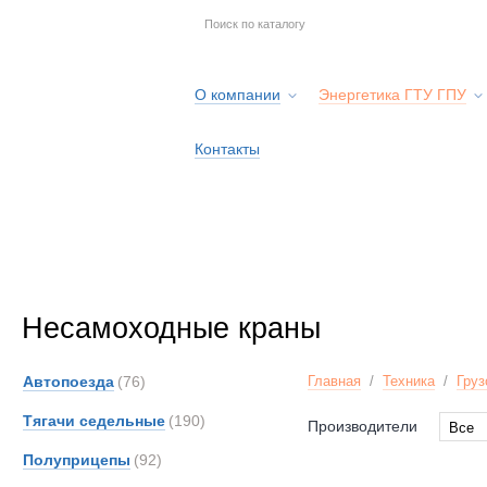
О компании
Энергетика ГТУ ГПУ
Контакты
Несамоходные краны
Автопоезда
(76)
Главная
/
Техника
/
Груз
Тягачи седельные
(190)
Производители
Все
Все
Полуприцепы
(92)
EuroG