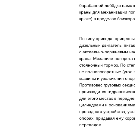
барабанной лебёдки намотк
краны для механизации пог
крюке) в пределах близко
По типу привода, прицепны
дизельный двигатель, пита
с аксиально-поршневым нас
крана. Механизм поворота 
стояночный тормоз. По сте
не полноповоротные (угол 
машины и увеличения опорн
Противовес грузовых секци
производится гидравлическ
для этого местах в передн
цилиндрами и основаниями
проводного устройства, ус
опорах, придавая ему хоро
перепадом.