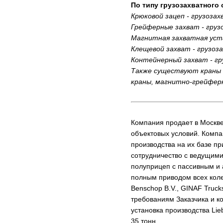
По типу грузозахватного
Крюковой зацеп - грузоза
Грейферные захват - груз
Магнитная захватная уста
Клещевой захват - грузоз
Контейнерный захват - гр
Также существуют краны 
краны, магнитно-грейферны
Компания продает в Москве
объектовых условий. Компа
производства на их базе п
сотрудничество с ведущими
полуприцеп с пассивным и 
полным приводом всех коле
Benschop B.V., GINAF Truc
требованиям Заказчика и к
установка производства Lie
35 тонн.