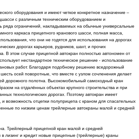
ского оборудования и имеют четкое конкретное назначение –
цшасси с различным техническим оборудованием и
ть ряда ограничений, накладываемых на обычные универсальные
рамного каркаса прицепного кранового шасси, полная масса,
ользования, что они не годятся для использования на дорогах
ческих дорогах карьеров, рудников, шахт, и прочих
ча. В этом случае прицепной автокран полностью автономен от
использует нестандартное техническое решение - использование
рановых работ. Благодаря подобному решению вседорожный
шесть осей поворотные, что вместе с узлом сочленения делает
тей дорожного полотна. Высокомобильный самоходный кран
разом на отдалённых объектах крупного строительства и при
анных технологических дорогах. Поэтому автокран имеет
, и возможность отцепки полуприцепа с краном для спасательных
еменные по низким ценам трейлерные автокраны малой и средней
ана. Трейлерный прицепной кран малой и средней
и в лизинг и кредит новые прицепные (трейлерные) краны