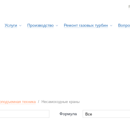
Услуги
Производство
Ремонт газовых турбин
Вопро
Сервисная служба
оподъемная техника
/
Несамоходные краны
Формула
Все
Все
ruAmici