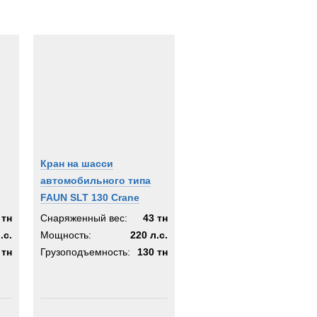
Кран на шасси
автомобильного типа
FAUN SLT 130 Crane
 тн
Снаряженный вес:
43 тн
.с.
Мощность:
220 л.с.
 тн
Грузоподъемность:
130 тн