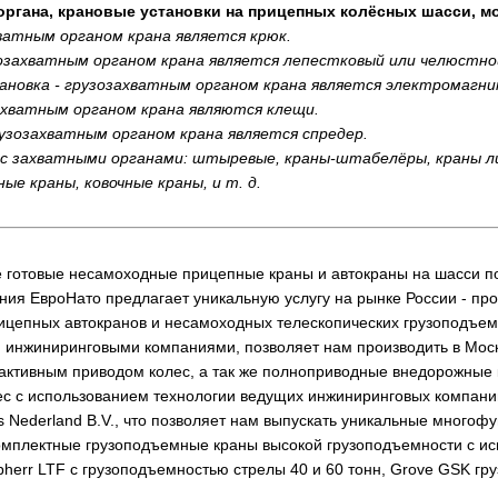
 органа, крановые установки на прицепных колёсных шасси, м
хватным органом крана является крюк.
озахватным органом крана является лепестковый или челюстно
новка - грузозахватным органом крана является электромагни
ахватным органом крана являются клещи.
узозахватным органом крана является спредер.
с захватными органами: штыревые, краны-штабелёры, краны ли
е краны, ковочные краны, и т. д.
 готовые несамоходные прицепные краны и автокраны на шасси п
ния ЕвроНато предлагает уникальную услугу на рынке России - п
рицепных автокранов и несамоходных телескопических грузоподъем
 инжиниринговыми компаниями, позволяет нам производить в Моск
активным приводом колес, а так же полноприводные внедорожные к
с с использованием технологии ведущих инжиниринговых компаний, 
ks Nederland B.V., что позволяет нам выпускать уникальные мног
омплектные грузоподъемные краны высокой грузоподъемности с и
bherr LTF с грузоподъемностью стрелы 40 и 60 тонн, Grove GSK гр