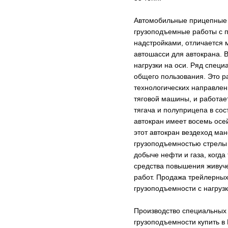
Автомобильные прицепные ш
грузоподъемные работы с 
надстройками, отличается
автошасси для автокрана. В
нагрузки на оси. Ряд спец
общего пользования. Это ра
технологических направлен
тяговой машины, и работае
тягача и полуприцепа в с
автокран имеет восемь осе
этот автокран вездеход м
грузоподъемностью стрелы 
добыче нефти и газа, когд
средства повышения живуче
работ. Продажа трейлерных
грузоподъемности с нагрузк
Производство специальных 
грузоподъемности купить в