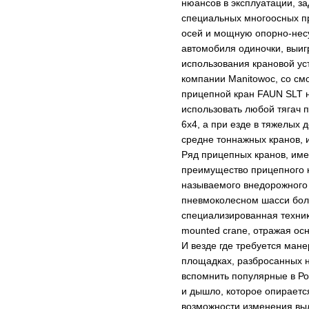
нюансов в эксплуатации, з
специальных многоосных пр
осей и мощную опорно-несу
автомобиля одиночки, выигр
использования крановой ус
компании Manitowoc, со см
прицепной кран FAUN SLT н
использовать любой тягач 
6х4, а при езде в тяжелых
средне тоннажных кранов, 
Ряд прицепных кранов, име
преимущество прицепного кр
называемого внедорожного 
пневмоколесном шасси боло
специализированная техник
mounted crane, отражая ос
И везде где требуется ма
площадках, разбросанных н
вспомнить популярные в Ро
и дышло, которое опираетс
возможности изменения выле