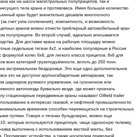
ана как на шасси магистральных полуприцепов, так и
 несущего тела крана и противовеса. Имея большое количество
дъемный кран будет значительно дешевле многоосного
за счет узла сочленения), компактность, и возможность
рицепных кранов можно отнести трейлерный автомобильный кран
ом полуприцепе. Во второй случай, идеально вписывается
одства. Для доставки крана на рабочую площадку можно
артные седельные тягачи 4х2, и наиболее популярные в России
 формулой колес 6х6, для легкого класса прицепов, 8х6 для
в всех категорий грузоподъёмности, вплоть до 250 тонн.
 на экстремальном бездорожье. Это еще одно дополнительное
 все это не доступно крупногабаритным автокранам, так
ным шарниром рулевого управления, на гусеничном или
много автопоезда буквально везде, где может проехать
 стационарные передвижные краны называют Oilfield trailer
пользование в интересах газовой, и нефтяной промышленности.
 минимальным временем способен перемещаться на строительных
ыми путями. Говоря о тягачах бульдозерах, можно еще
10, которые используются прицепную, чаще одноосную тележку,
ановка выполнена с использованием жесткой мачты, без
а. Противовес устройства, а также носителем приводной