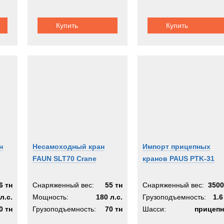
Купить
Купить
н
Несамоходный кран
Импорт прицепных
FAUN SLT70 Crane
кранов PAUS PTK-31
6 тн
Снаряженный вес:
55 тн
Снаряженный вес:
3500
л.с.
Мощность:
180 л.с.
Грузоподъемность:
1.6
0 тн
Грузоподъемность:
70 тн
Шасси:
прицеп