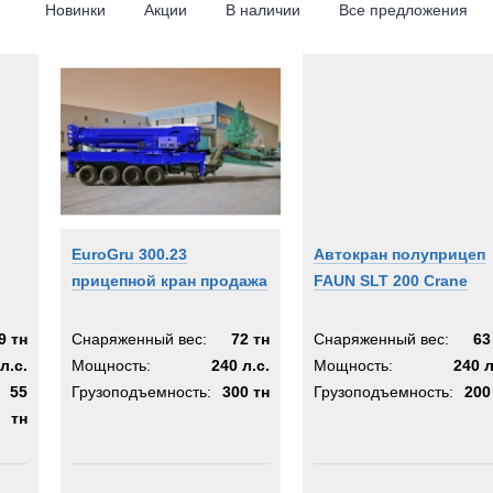
)
Новинки
Акции
В наличии
Все предложения
EuroGru 300.23
Автокран полуприцеп
прицепной кран продажа
FAUN SLT 200 Crane
9 тн
Снаряженный вес:
72 тн
Снаряженный вес:
63
л.с.
Мощность:
240 л.с.
Мощность:
240 л
55
Грузоподъемность:
300 тн
Грузоподъемность:
200
тн