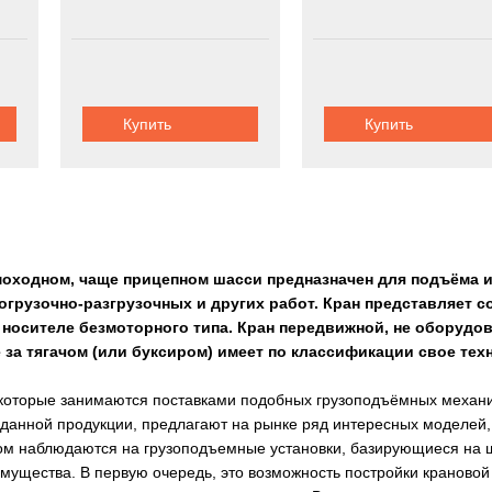
Купить
Купить
оходном, чаще прицепном шасси предназначен для подъёма и
огрузочно-разгрузочных и других работ. Кран представляет 
 носителе безмоторного типа. Кран передвижной, не оборудо
за тягачом (или буксиром) имеет по классификации свое тех
которые занимаются поставками подобных грузоподъёмных механиз
данной продукции, предлагают на рынке ряд интересных моделей, 
ом наблюдаются на грузоподъемные установки, базирующиеся на ш
ущества. В первую очередь, это возможность постройки крановой 