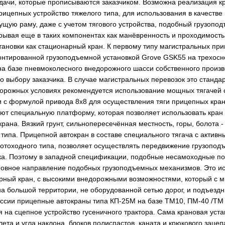
адачи, которые прописываются заказчиком. Возможна реализация кр
ицепных устройство тяжелого типа, для использования в качестве
щую раму, даже с учетом тягового устройства, подобный грузопо
ывая еще в таких компонентах как манёвренность и проходимость (
тановки как стационарный кран. К первому типу магистральных п
онтированной грузоподъемной установкой Grove GSK55 на трехосн
а базе пневмоколесного внедорожного шасси собственного произв
по выбору заказчика. В случае магистральных перевозок это станд
 дорожных условиях рекомендуется использование мощных тягачей с
и с формулой привода 8х8 для осуществления тяги прицепных крано
ют специальную платформу, которая позволяет использовать кран
ана. Вязкий грунт, сильнопересечённая местность, горы, болота -
типа. Прицепной автокран в составе специального тягача с актив
тоходного типа, позволяет осуществлять передвижение грузоподъе
а. Поэтому в западной спецификации, подобные несамоходные полу
новное направление подобных грузоподъемных механизмов. Это ис
нерный кран, с высокими внедорожными возможностями, который с
а большой территории, не оборудованной сетью дорог, и подъездн
ссии прицепные автокраны типа КП-25М на базе ТМ10, ПМ-40 /ТМ 
я на сцепное устройство гусеничного трактора. Сама крановая уст
та и угла наклона, блоков полиспастов, каната и крюкового зацеп