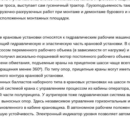
и троса, выступает сам гусеничный трактор. Грузоподъемность та
рузочно-разгрузочных работ при монтаже и демонтаже бурового и
расположенных монтажных площадок.
е крановые установки относятся к гидравлическим рабочим машина
ющий гидравлическую и эластическую часть крановой установки. В 
осом переменного рабочего объема (в зависимости от нагрузки) 
получил аксиально-поршневой мотор постоянного рабочего объема
пени обметания, подъемные краны на прицепном шасси чаще всего
вращения менее 360º). По типу опор, прицепные краны могут име
ого контура крановой установки.
онных балластов наборного типа в крановых установках на шасси 
ой системой крана с управлением процессом из кабины оператора
ей части полуприцепа. У аутригеров тоже гидравлическая система
 выносных опор. Здесь независимое управление горизонтальным 
тановленного в кабине крановщика. В автономном рабочем положени
шую устойчивость. Электронный индикатор уровня позволяет авто