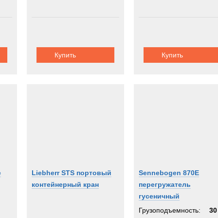
Купить
Купить
е
Liebherr STS портовый
Sennebogen 870E
контейнерный кран
перегружатель
гусеничный
Грузоподъемность:
30