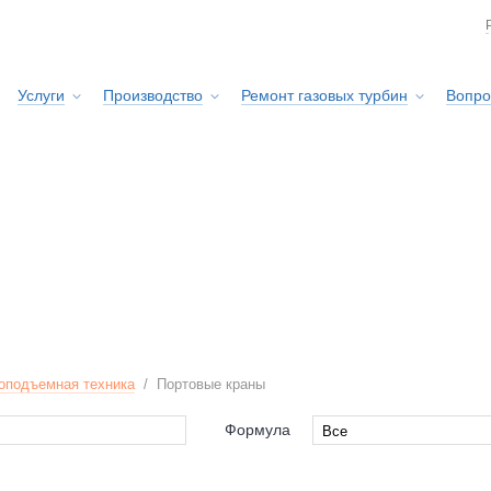
Услуги
Производство
Ремонт газовых турбин
Вопро
Сервисная служба
оподъемная техника
/
Портовые краны
Формула
Все
Все
rr