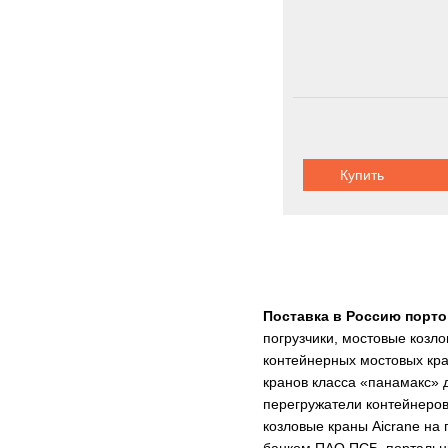
Купить
Поставка в Россию порт
погрузчики, мостовые козл
контейнерных мостовых кра
кранов класса «панамакс» д
перегружатели контейнеров
козловые краны Aicrane н