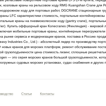
е рельсовые поворотные портовые краны LPS LPM купить, передви
ах, козловые краны на рельсовом ходу RMG Kuangshan Crane для Р
знодорожном ходу для портовых работ, DGCRANE стационарные гру
краны LFC характеристики стоимость, портальные контейнеровозы
ртальные краны на пневмоколесном ходу (gantry crane), портальные
arrier). Купить оффшорный кран Konecranes (Финляндия) - мировой
включая мобильные портовые краны, контейнерные перегружатели
на рынке сервиса и модернизации кранов, поставка в Россию про
avy Industries Co., Ltd.) - абсолютный лидер по производству п
Ф новых кранов для морских платформ, ремонт обслуживание постав
ой грузоподъемности цена стоимость лизинг, сплошные решетчаты
en — это серия морских кранов большой грузоподъемности, котор
гружных судовых морских установках, судах снабжения и других пл
зводство
Статьи
Контакты