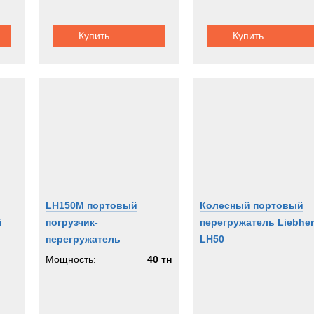
Купить
Купить
LH150M портовый
Колесный портовый
й
погрузчик-
перегружатель Liebher
перегружатель
LH50
Мощность:
40 тн