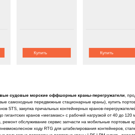
Купить
Купить
овые судовые морские оффшорные краны-перегружатели
, пр
овые самоходные передвижные стационарные краны), купить портовы
нов STS, закупка причальных контейнерных кранов-перегружателе
о гигантских кранов «мегамакс» с рабочей нагрузкой от 40 до 120
, ремонт обслуживание сервис запчасти на мобильные портовые кр
а пневмоколесном ходу RTG для штабелирования контейнеров, ста