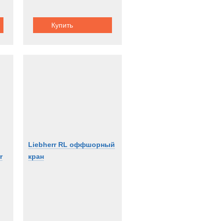
Купить
Liebherr RL оффшорный
r
кран