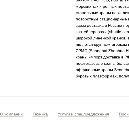
банком ПАО ПСБ, портальны
морских так и речных порт
стапельные краны на желе
поворотные стационарные 
завоз доставка в Россию по
контейнеровозы (shuttle c
широкой линейкой кранов, 
является крупным игроком 
ZPMC (Shanghai Zhenhua He
краны импорт доставка в Р
нефтегазовые краны больш
оффшорные краны Sennebog
буровых платформах, полупо
О компании
Техника
Услуги и спецпредложения
Прои