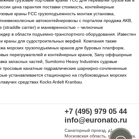
жные грузовые портовые краны TCC для перевалки грузов как в
оссии цена гарантия поставки стоимость, контейнерные
зовые краны FCC грузоподъемность монтаж установка,
 пневмоколесные автоконтейнеровозы с порталом продажа AKB,
 (straddle carrier) и маневренностью – челночные
 лидер в области подъемно-транспортного оборудования. Известен
 и краны для судостроительных верфей. Компания также
дажа морских грузоподъемных кранов для буровых платформ,
ортовых перегружателей и контейнерных кранов, Sany оффшорные
ка запасных частей, Sumitomo Heavy Industries судовые
е тросовые канатные гидравлические шарнирно-сочлененные
ые устанавливается стационарно на глубоководных морских
авучих средствах Kocks Ardelt Kranbau.
+7 (495) 979 05 44
info@euronato.ru
Санаторный проезд, д1
Московская область, г. Ивантеевка,