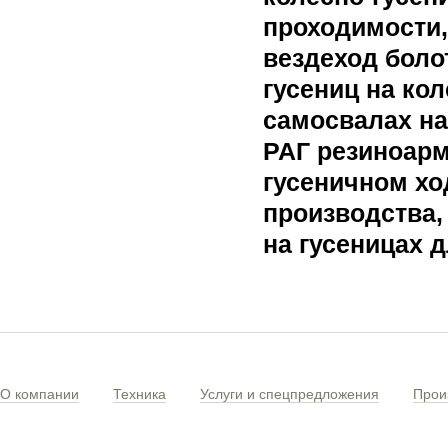
проходимости,
вездеход боло
гусениц на ко
самосвалах на
РАГ резиноар
гусеничном хо
производства
на гусеницах 
О компании
Техника
Услуги и спецпредложения
Прои