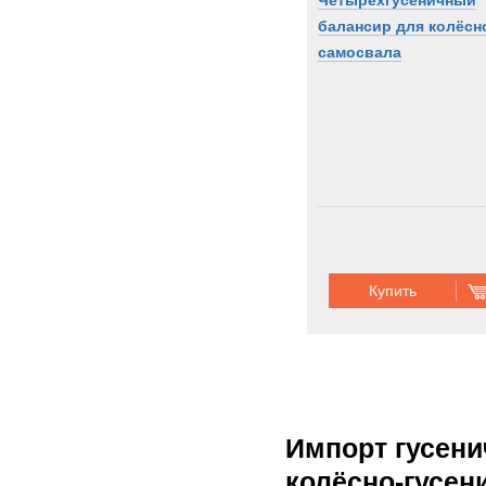
Четырехгусеничный
балансир для колёсн
самосвала
Купить
Импорт гусени
колёсно-гусен