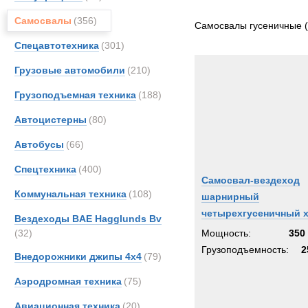
Все
Самосвалы
(356)
CATE
Самосвалы гусеничные
Iveco
Спецавтотехника
(301)
Jonya
Грузовые автомобили
(210)
MAN
Грузоподъемная техника
(188)
Prino
Volvo
Автоцистерны
(80)
Автобусы
(66)
Спецтехника
(400)
Самосвал-вездеход
Коммунальная техника
(108)
шарнирный
четырехгусеничный 
Вездеходы BAE Hagglunds Bv
(32)
Мощность:
350 
Грузоподъемность:
2
Внедорожники джипы 4х4
(79)
Аэродромная техника
(75)
Авиационная техника
(20)