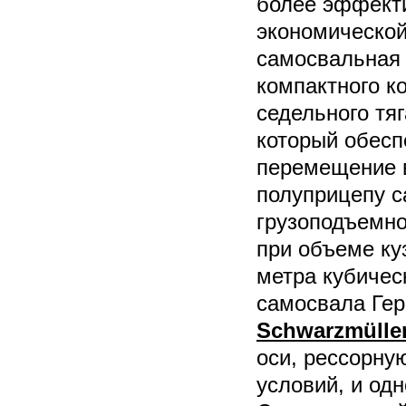
более эффекти
экономической
самосвальная 
компактного к
седельного тя
который обесп
перемещение 
полуприцепу с
грузоподъемно
при объеме ку
метра кубичес
самосвала Ге
Schwarzmülle
оси, рессорну
условий, и од