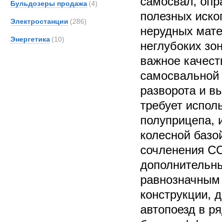
самосвал, опр
Бульдозеры продажа
(4)
полезных иско
Электростанции
(286)
нерудных мате
Энергетика
(10)
неглубоких зон
важное качест
самосвальной
разворота и в
требует испол
полуприцепа, и
колесной базо
сочленения СС
дополнительны
равнозначным
конструкции, 
автопоезд в р