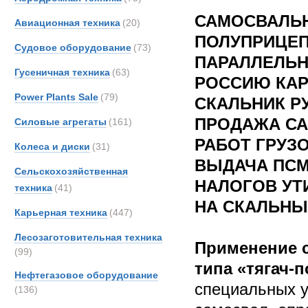
САМОСВАЛЬ
Авиационная техника
(20)
ПОЛУПРИЦЕП
Судовое оборудование
(73)
ПАРАЛЛЕЛЬН
Гусеничная техника
(63)
РОССИЮ КА
Power Plants Sale
(79)
СКАЛЬНИК Р
ПРОДАЖА СА
Силовые агрегаты
(161)
РАБОТ ГРУЗ
Колеса и диски
(31)
ВЫДАЧА ПСМ 
Сельскохозяйственная
НАЛОГОВ УТ
техника
(41)
НА СКАЛЬНЫ
Карьерная техника
(447)
Лесозаготовительная техника
Применение 
(99)
типа «тягач-
Нефтегазовое оборудование
специальных у
(136)