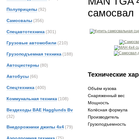
MAN TGA 4
Полуприцепы
(92)
самосвал
Самосвалы
(356)
Спецавтотехника
(301)
Грузовые автомобили
(210)
Грузоподъемная техника
(188)
Автоцистерны
(80)
Технические хар
Автобусы
(66)
Спецтехника
(400)
Объём кузова
Снаряженный вес
Коммунальная техника
(108)
Мощность
Вездеходы BAE Hagglunds Bv
Колёсная формула
(32)
Производитель
Грузоподъемность
Внедорожники джипы 4х4
(79)
Аэродромная техника
(75)