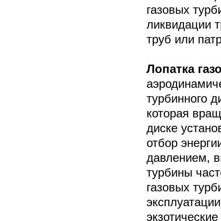
газовых турб
ликвидации т
труб или пат
Лопатка газ
аэродинамиче
турбинного д
которая вращ
диске устано
отбор энерги
давлением, в
турбины час
газовых турб
эксплуатации
экзотические