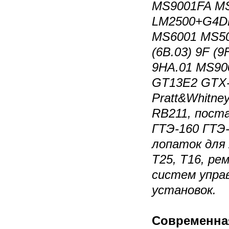
MS9001FA M
LM2500+G4DL
MS6001 MS500
(6B.03) 9F (
9НА.01 MS90
GT13E2 GTX-1
Pratt&Whitne
RB211, пост
ГТЭ-160 ГТЭ-
лопаток для 
Т25, Т16, ре
систем упра
установок.
Современная