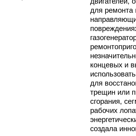
двигателей, 
для ремонта 
направляющи
повреждениях
газогенерато
ремонтоприго
незначительн
концевых и в
использовать
для восстано
трещин или п
сгорания, се
рабочих лопа
энергетическ
создала инно