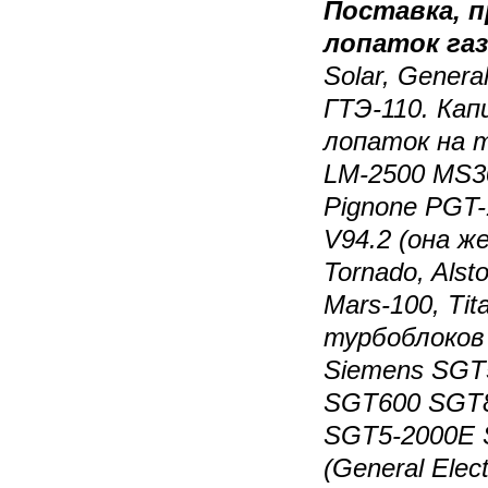
Поставка, 
лопаток га
Solar, Genera
ГТЭ-110. Ка
лопаток на 
LM-2500 MS3
Pignone PGT-
V94.2 (она ж
Tornado, Alst
Mars-100, Tit
турбоблоков 
Siemens SGT
SGT600 SGT8
SGT5-2000E 
(General Elec