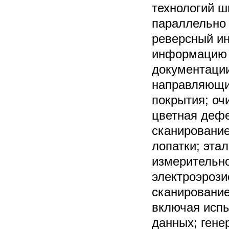
технологий ш
параллельно 
реверсный ин
информацию и
документации
направляющих
покрытия; оч
цветная дефе
сканирование
лопатки; эта
измерительн
электроэрози
сканирование
включая испы
данных; гене