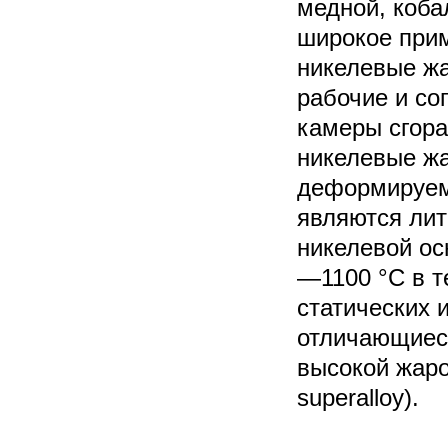
медной, коба
широкое прим
никелевые жа
рабочие и со
камеры сгора
никелевые ж
деформируем
являются ли
никелевой ос
—1100 °C в т
статических 
отличающиеся
высокой жаро
superalloy).