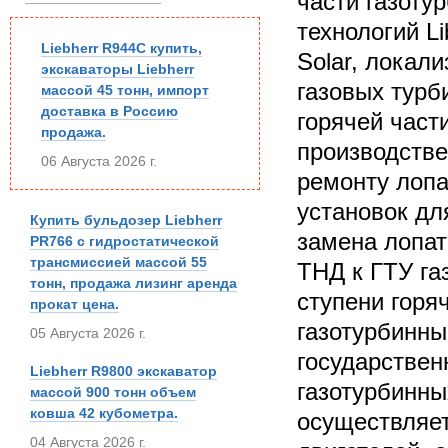
части газоту
технологий Li
Liebherr R944C купить,
Solar, локал
экскаваторы Liebherr
газовых турб
массой 45 тонн, импорт
доставка в Россию
горячей част
продажа.
производстве
06 Августа 2026 г.
ремонту лопа
установок дл
Купить бульдозер Liebherr
замена лопат
PR766 с гидростатической
трансмиссией массой 55
ТНД к ГТУ га
тонн, продажа лизинг аренда
ступени горя
прокат цена.
газотурбинны
05 Августа 2026 г.
государствен
Liebherr R9800 экскаватор
газотурбинны
массой 900 тонн объем
ковша 42 кубометра.
осуществляет
04 Августа 2026 г.