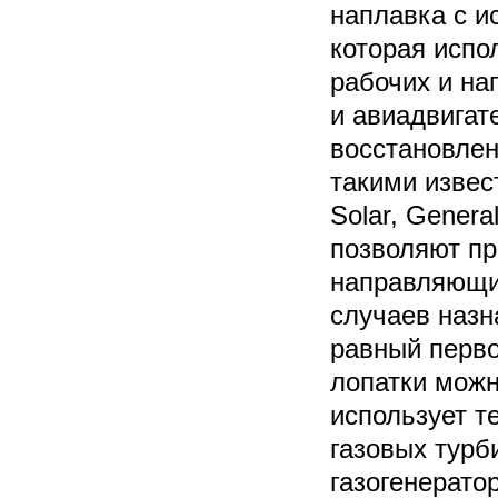
наплавка с и
которая испо
рабочих и на
и авиадвигат
восстановлен
такими извес
Solar, Genera
позволяют пр
направляющих
случаев назн
равный перв
лопатки можн
использует т
газовых турб
газогенерато