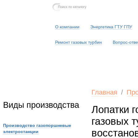
О компании
Энергетика ГТУ ГПУ
Ремонт газовых турбин
Вопрос-отве
Серв
Главная
/
Про
Виды производства
Лопатки г
газовых т
Производство газопоршневые
восстано
электростанции