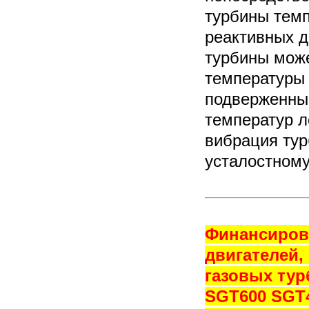
турбины темп
реактивных д
турбины може
температуры 
подверженным
температур л
вибрация тур
усталостном
Финансирова
двигателей,
газовых тур
SGT600 SGT4