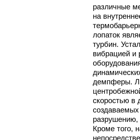
различные ме
на внутренне
термобарьерн
лопаток явля
турбин. Уста
вибрацией и 
оборудования
динамически
демпферы. Ло
центробежной
скоростью в 
создаваемых 
разрушению, 
Кроме того, 
непосредстве