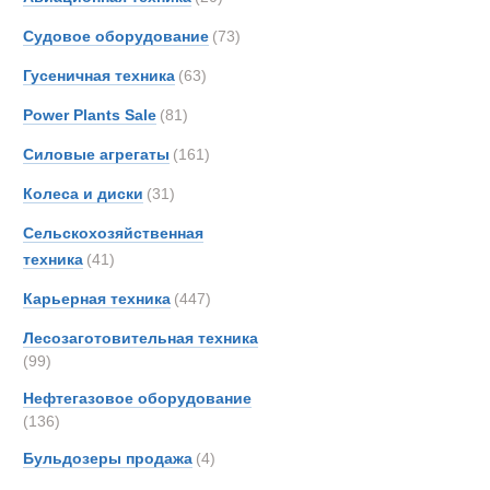
Тягачи седе
Berto
Судовое оборудование
(73)
Boss
Гусеничная техника
(63)
Bough
Brock
Power Plants Sale
(81)
Bronc
Силовые агрегаты
(161)
Brosh
Колеса и диски
(31)
Buche
Bukh
Сельскохозяйственная
Bunc
техника
(41)
CATE
Карьерная техника
(447)
Carco
Лесозаготовительная техника
Casag
(99)
Case
Нефтегазовое оборудование
Condi
(136)
Conti
Полуприцеп
Бульдозеры продажа
(4)
Crane
Cumm