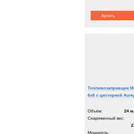
Ziegle
Zooml
Купить
Zwieh
ГАЗ
Кама
Кург
МАЗ
Титан
Тонар
Урал
Топливозаправщик 
6x6 с цистерной Aure
Объём:
24 м
Снаряженный вес:
2
Мощность: