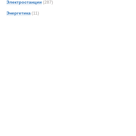
Электростанции
(287)
DAF
Энергетика
(11)
DOO
Danth
De An
Detroi
Deutz
Devel
Doll
Dougl
EDE
EKAL
EM Dri
EUR
Effer
Самосвалы
Entwi
Epiro