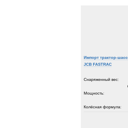
Kinsh
Kogel
Koma
Kroll
Kronp
Land-
Lemm
Импорт трактор-шасс
Liebhe
JCB FASTRAC
MAC
MAN
Снаряженный вес:
MCE
MICH
Мощность:
MOW
MTU
Колёсная формула:
Manit
Marsh
Грузоподъемность:
Merce