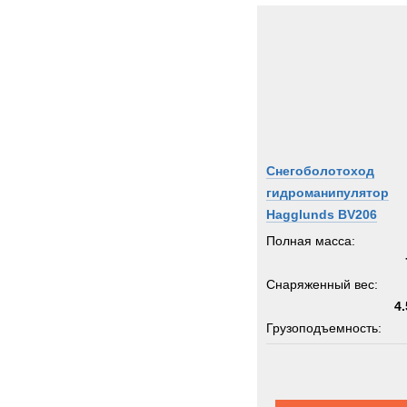
Снегоболотоход
гидроманипулятор
Hagglunds BV206
Полная масса:
Снаряженный вес:
4.
Грузоподъемность:
кран 0
Пассажировместимость: