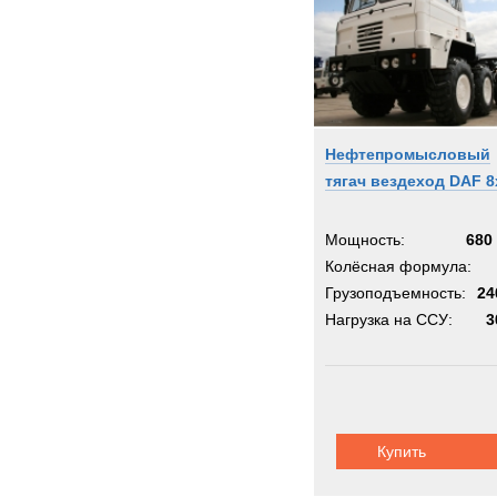
IDRO
INVE
Inger
Iveco
JCB
Нефтепромысловый
JEEP
тягач вездеход DAF 8
Jagua
John-
Мощность:
680 
Jones
Колёсная формула:
Jonya
Грузоподъемность:
24
KH-Ki
Нагрузка на ССУ:
3
KRE
Kalma
Karch
Kassb
Купить
Kenwo
King