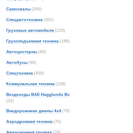
Все
Самосвалы
(356)
Автопоезда
AM-Ge
Ahlm
Спецавтотехника
(301)
Alfon
Грузовые автомобили
(210)
Alvis
Грузоподъемная техника
(188)
Arbau
Ashok
Автоцистерны
(80)
Astra
Автобусы
(66)
Aurep
Спецтехника
(400)
Aveli
BAE
Коммунальная техника
(108)
BELL
Вездеходы BAE Hagglunds Bv
BMW
(32)
Beco
Внедорожники джипы 4х4
(79)
Bedfo
Аэродромная техника
(75)
Belsh
Benfo
Авиационная техника
(20)