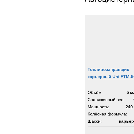
Thomp
Toyot
Trail
Trepe
UBR
UHL
Unim
Uniro
Valme
Топливозаправщик
Volvo
карьерный Uni FTM-5
Warts
Werne
Объём:
5 м
Winge
Снаряженный вес:
Мощность:
Wirth
240 
Колёсная формула:
XCM
Шасси:
карьер
Zagro
Zeppe