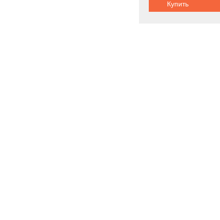
Купить
Шасси:
плаваю
Внедорожник
Новинки
Акции