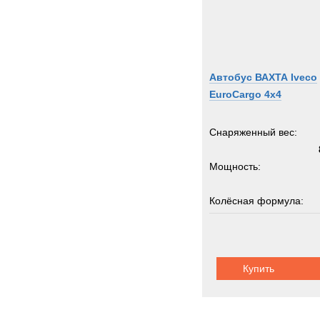
Автобус ВАХТА Iveco
EuroCargo 4x4
Снаряженный вес:
Мощность:
Колёсная формула:
Пассажировместимость:
Купить
Шасси:
ивеко