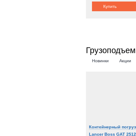
Купить
Metal
Milita
Moffe
Moro
Nicol
Грузоподъем
OK
OMA
Новинки
Акции
OSH
PAUS
PTH
PUC
Pacto
Perki
Pless
Polari
Контейнерный погруз
Prino
Lancer Boss GAT 2512