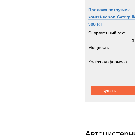
Senn
Продажа погрузчик
Shac
контейнеров Caterpill
Siem
988 RT
Sisu
Снаряженный вес:
Stand
5
Мощность:
Starfl
Stein
Колёсная формула:
Still
Supac
Грузоподъемность:
Syke
3
Syst
Купить
Шасси:
шарнир
TATR
TCM-
TER
Terbe
Theur
Автоцистерн