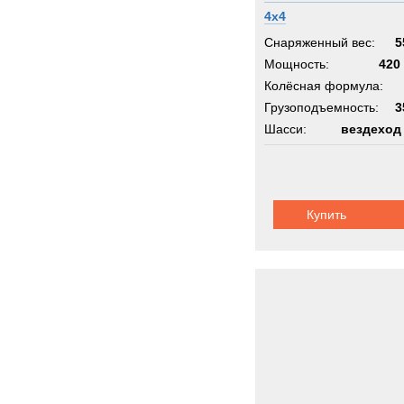
ROS
4x4
Rapie
Снаряженный вес:
5
Renau
Мощность:
420 
Rocki
Колёсная формула:
Грузоподъемность:
Rolba
3
Шасси:
вездеход
Rope
Rotax
Rotzl
SAN
Купить
SAU
Sandv
Scam
Scani
Schmi
Schmi
Seddo
Sedidr