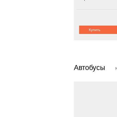
Колёсная формула:
Шасси:
автоп
Купить
Автобусы