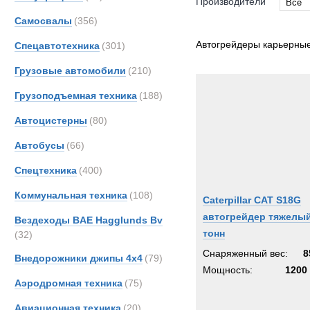
Производители
Все
Самосвалы
(356)
Все
CATE
Автогрейдеры карьерны
Спецавтотехника
(301)
Koma
Грузовые автомобили
(210)
Грузоподъемная техника
(188)
Автоцистерны
(80)
Автобусы
(66)
Спецтехника
(400)
Коммунальная техника
(108)
Caterpillar CAT S18G
автогрейдер тяжелый
Вездеходы BAE Hagglunds Bv
тонн
(32)
Снаряженный вес:
8
Внедорожники джипы 4х4
(79)
Мощность:
1200 
Аэродромная техника
(75)
Авиационная техника
(20)