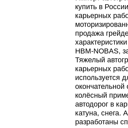
купить в Росси
карьерных рабо
моторизированн
продажа грейде
характеристик
HBM-NOBAS, за
Тяжелый автогр
карьерных рабо
используется д
окончательной 
колёсный приме
автодорог в ка
катуна, снега.
разработаны с