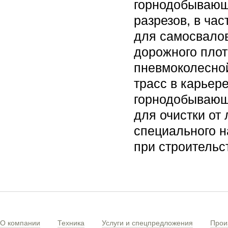
горнодобывающи
разрезов, в ча
для самосвалов
дорожного плот
пневмоколесной
трасс в карьер
горнодобывающи
для очистки от
специального н
при строительс
О компании
Техника
Услуги и спецпредложения
Прои