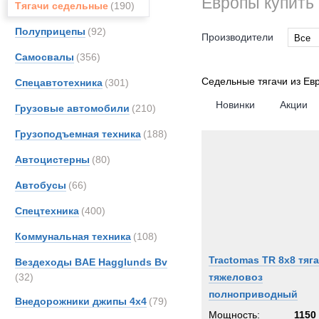
Европы купить 
Тягачи седельные
(190)
Полуприцепы
(92)
Производители
Все
Самосвалы
(356)
Все
AM-Ge
Седельные тягачи из Евр
Спецавтотехника
(301)
Astra
Новинки
Акции
Грузовые автомобили
(210)
BELL
Грузоподъемная техника
(188)
CATE
DAF
Автоцистерны
(80)
FAUN
Автобусы
(66)
Freigh
Спецтехника
(400)
Iveco
MAC
Коммунальная техника
(108)
MAN
Tractomas TR 8x8 тяг
Вездеходы BAE Hagglunds Bv
Merce
(32)
тяжеловоз
OSH
полноприводный
Внедорожники джипы 4х4
(79)
Renau
Мощность:
1150 