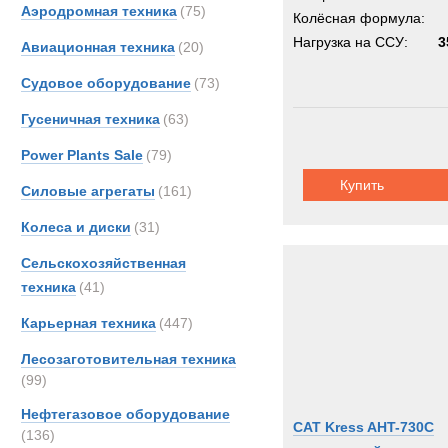
Аэродромная техника
(75)
Scani
Колёсная формула:
Seddo
Нагрузка на ССУ:
3
Авиационная техника
(20)
Sisu
Судовое оборудование
(73)
TER
Гусеничная техника
(63)
Volvo
Кама
Power Plants Sale
(79)
МАЗ
Купить
Силовые агрегаты
(161)
Колеса и диски
(31)
Сельскохозяйственная
техника
(41)
Карьерная техника
(447)
Лесозаготовительная техника
(99)
Нефтегазовое оборудование
CAT Kress AHT-730C
(136)