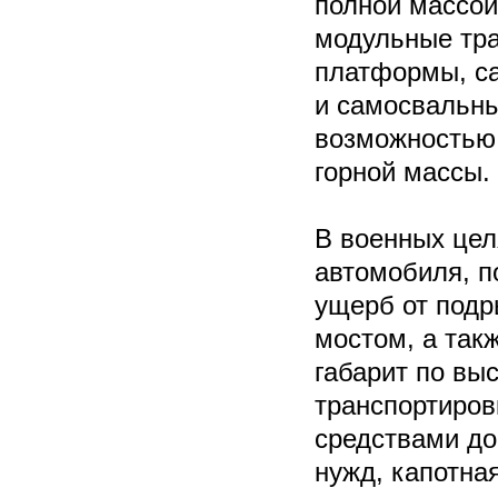
полной массой
модульные тр
платформы, с
и самосвальны
возможностью 
горной масс
В военных цел
автомобиля, п
ущерб от под
мостом, а так
габарит по выс
транспортиров
средствами до
нужд, капотна