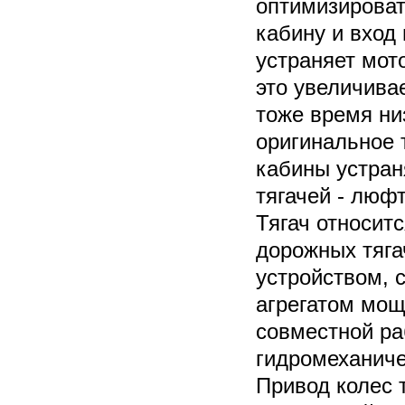
оптимизироват
кабину и вход 
устраняет мот
это увеличива
тоже время ни
оригинальное 
кабины устран
тягачей - люф
Тягач относит
дорожных тяга
устройством,
агрегатом мощн
совместной ра
гидромеханиче
Привод колес 