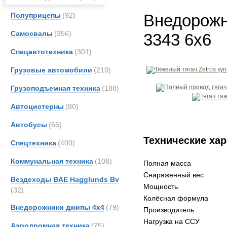
Полуприцепы
(92)
Внедорожн
Самосвалы
(356)
3343 6x6
Спецавтотехника
(301)
Грузовые автомобили
(210)
Грузоподъемная техника
(188)
Автоцистерны
(80)
Автобусы
(66)
Технические хар
Спецтехника
(400)
Коммунальная техника
(108)
Полная масса
Снаряженный вес
Вездеходы BAE Hagglunds Bv
Мощность
(32)
Колёсная формула
Внедорожники джипы 4х4
(79)
Производитель
Нагрузка на ССУ
Аэродромная техника
(75)