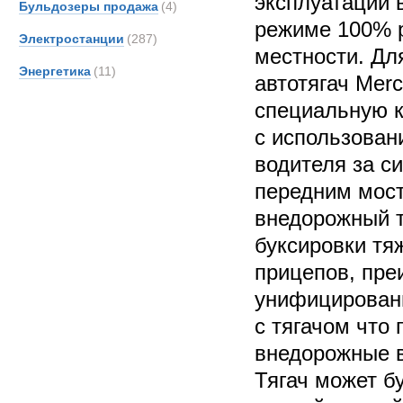
эксплуатации 
Бульдозеры продажа
(4)
режиме 100% 
Электростанции
(287)
местности. Дл
Энергетика
(11)
автотягач Merc
специальную к
с использован
водителя за с
передним мос
внедорожный т
буксировки т
прицепов, пр
унифицирован
с тягачом что
внедорожные в
Тягач может б