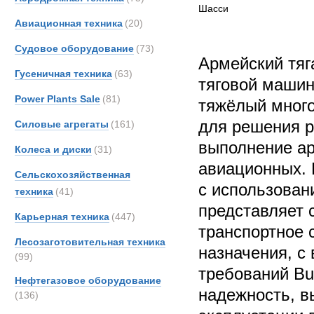
Шасси
Авиационная техника
(20)
Судовое оборудование
(73)
Армейский тяг
Гусеничная техника
(63)
тяговой маши
Power Plants Sale
(81)
тяжёлый много
для решения р
Силовые агрегаты
(161)
выполнение ар
Колеса и диски
(31)
авиационных. 
Сельскохозяйственная
с использован
техника
(41)
представляет 
Карьерная техника
(447)
транспортное 
Лесозаготовительная техника
назначения, с
(99)
требований Bu
Нефтегазовое оборудование
надежность, в
(136)