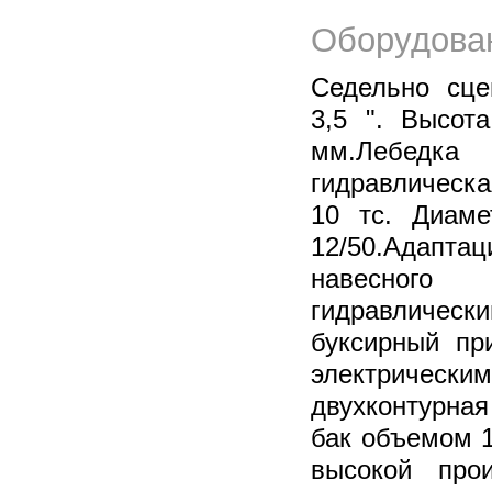
Оборудова
Седельно сце
3,5 ". Высот
мм.Лебед
гидравлическа
10 тс. Диаме
12/50.Адаптац
навесног
гидравличе
буксирный пр
электричес
двухконтурна
бак объемом 
высокой про