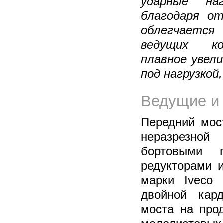
ударные на
благодаря о
облегчаетс
ведущих ко
плавное увел
под нагрузкой
Ведущие и
Передний мос
неразрезно
бортовыми п
редукторами 
марки Iveco 
двойной кар
моста на про