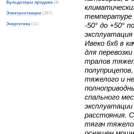
Бульдозеры продажа
(4)
климатических
Электростанции
(287)
температуре 
Энергетика
(11)
-50° до +50° 
эксплуатация
Ивеко 6х6 в к
для перевозк
тралов тяжел
полуприцепов,
тяжелого и не
полноприводн
спального ме
эксплуатации 
расстояния. 
тягач тяжелов
оснащен мощн