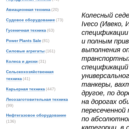
Авиационная техника
(20)
Колесный сед
Судовое оборудование
(73)
Iveco (Ивеко,
Гусеничная техника
(63)
спецификации
и полным прив
Power Plants Sale
(81)
выполнения оп
Силовые агрегаты
(161)
транспортных
Колеса и диски
(31)
спецификаций
Сельскохозяйственная
универсальног
техника
(41)
танкеры, вах
Карьерная техника
(447)
другое, по дор
Лесозаготовительная техника
на дорогах об
(99)
пересеченной 
Нефтегазовое оборудование
по абсолютно
(136)
категории, в 