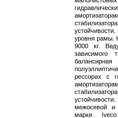
малолис
гидравли
амортизатор
стабилиз
устойчивост
уровня рамы. 
9000 кг. Вед
зависимого т
балансир
полуэллипт
рессорах с г
амортизатор
стабилиз
устойчивос
межосевой и 
марки Ivec