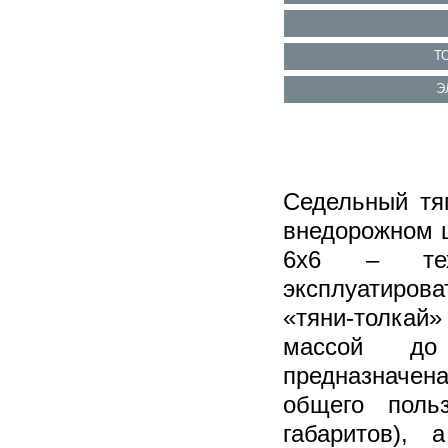
Т
Э
Седельный тя
внедорожном 
6х6 – тех
эксплуатирова
«тяни-толкай
массой д
предназначен
общего поль
габаритов), 