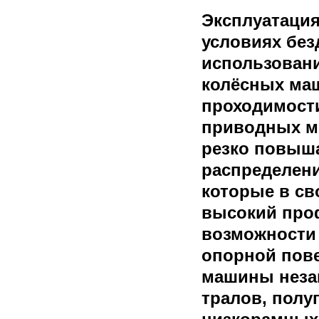
Эксплуатация
условиях без
использован
колёсных ма
проходимости
приводных м
резко повыша
распределени
которые в с
высокий про
возможности 
опорной пове
машины неза
тралов, полу