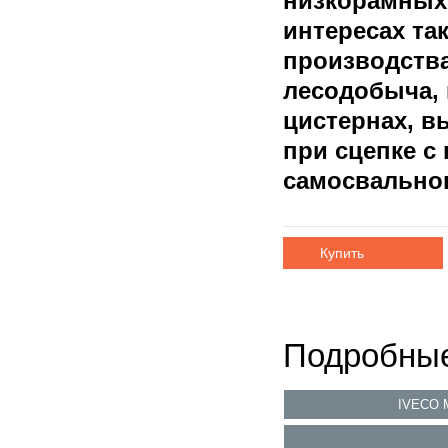
низкорамных
интересах т
производства
лесодобыча, 
цистернах, в
при сцепке с
самосвальног
Купить
Подробные
IVECO 