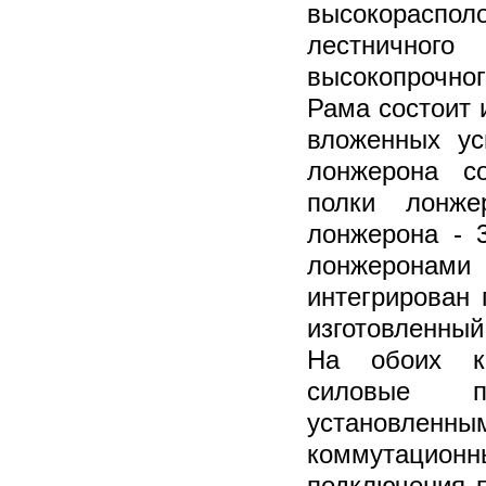
высокораспол
лестничного
высокопрочно
Рама состоит 
вложенных ус
лонжерона с
полки лонж
лонжерона - 
лонжеронами
интегрирован 
изготовленны
На обоих к
силовые 
установленны
коммутацион
подключения п