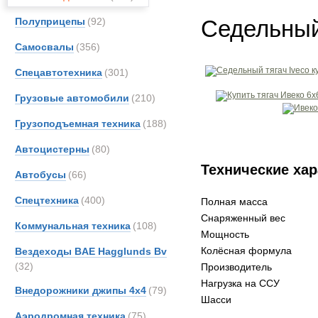
Полуприцепы
(92)
Седельный
Самосвалы
(356)
Спецавтотехника
(301)
Грузовые автомобили
(210)
Грузоподъемная техника
(188)
Автоцистерны
(80)
Технические хар
Автобусы
(66)
Спецтехника
(400)
Полная масса
Снаряженный вес
Коммунальная техника
(108)
Мощность
Колёсная формула
Вездеходы BAE Hagglunds Bv
(32)
Производитель
Нагрузка на ССУ
Внедорожники джипы 4х4
(79)
Шасси
Аэродромная техника
(75)