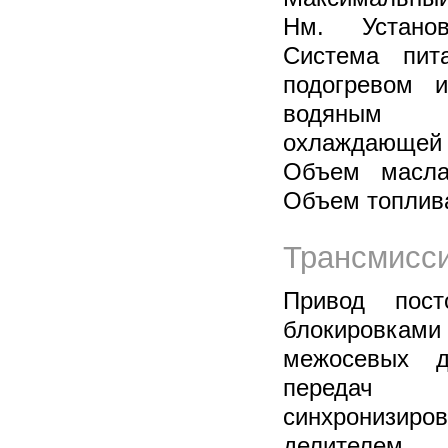
Нм. Устано
Система пит
подогревом 
водяным 
охлаждающей 
Объем масла
Объем топлива
Трансмисси
Привод пост
блокировка
межосевых д
переда
синхронизир
делителем 