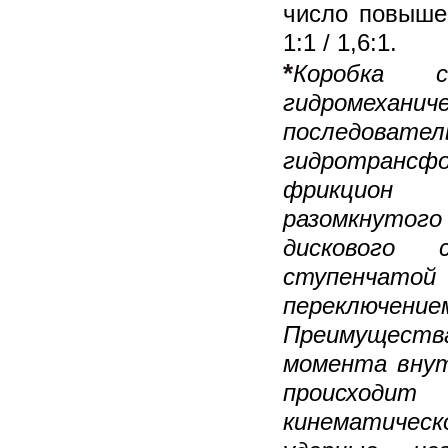
число повыше
1:1 / 1,6:1.
*
Коробка 
гидромехани
последова
гидротранс
фрикцион б
разомкнуто
дискового с
ступенчатой 
переключени
Преимуществ
момента вну
происхо
кинематичес