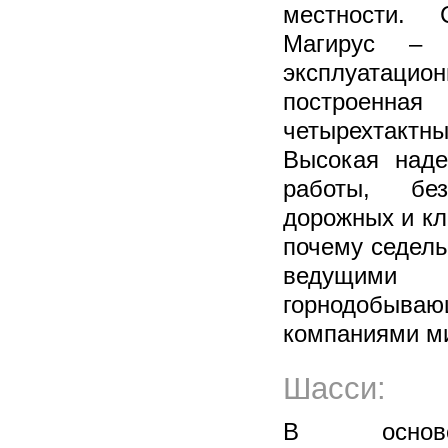
местности. 
Магирус – 
эксплуатацио
построенна
четырехтактн
Высокая наде
работы, бе
дорожных и кл
почему седель
ведущим
горнодобыв
компаниями м
Шасси:
В осно