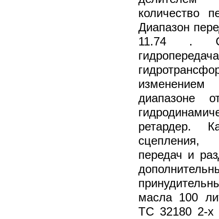
количество пе
Диапазон пере
11.74 . Сц
гидропередача
гидротрансфо
изменением
диапазоне о
гидродинамич
ретардер. Ка
сцепления,
передач и раз
дополнител
принудитель
масла 100 ли
TC 32180 2-х 