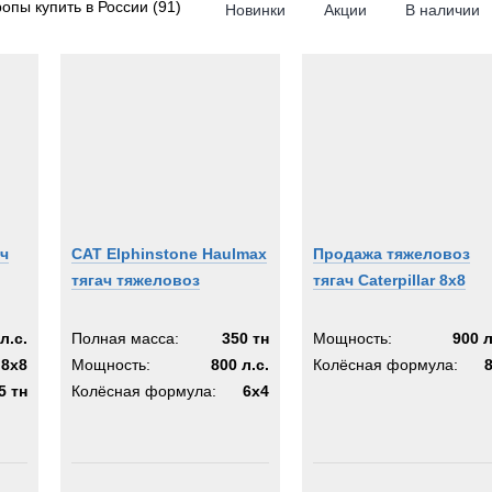
опы купить в России
(91)
Новинки
Акции
В наличии
4x4
6x6
RPILLAR
6x4
6x2
8x8
tliner
8x6
8x4
K
10x8
ач
CAT Elphinstone Haulmax
Продажа тяжеловоз
тягач тяжеловоз
тягач Caterpillar 8x8
des-Benz
KOSH
л.с.
Полная масса:
350 тн
Мощность:
900 л
lt
8x8
Мощность:
800 л.с.
Колёсная формула:
a
5 тн
Колёсная формула:
6x4
n-Atkinson
EX