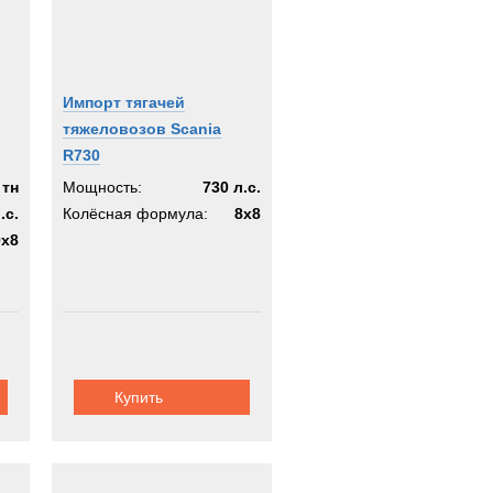
Импорт тягачей
тяжеловозов Scania
R730
 тн
Мощность:
730 л.с.
.с.
Колёсная формула:
8x8
0х8
Купить