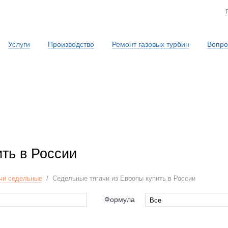
Услуги
Производство
Ремонт газовых турбин
Вопро
Сервисная служба
ть в России
чи седельные
/
Седельные тягачи из Европы купить в России
Формула
Все
Все
neral
4x2