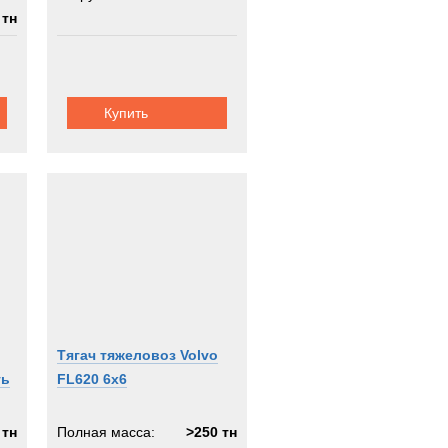
 тн
х8
Купить
Тягач тяжеловоз Volvo
ть
FL620 6x6
 тн
Полная масса:
>250 тн