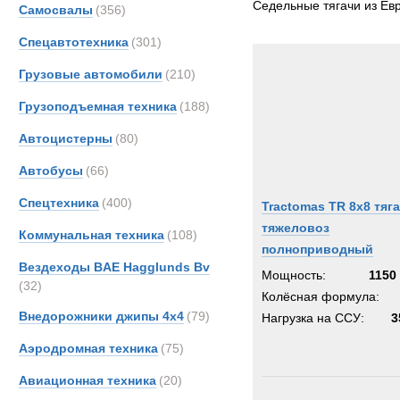
Седельные тягачи из Евр
Самосвалы
(356)
Astra
Спецавтотехника
(301)
BELL
CATE
Грузовые автомобили
(210)
DAF
Грузоподъемная техника
(188)
FAUN
Автоцистерны
(80)
Freigh
Iveco
Автобусы
(66)
MAC
Спецтехника
(400)
Tractomas TR 8x8 тяг
MAN
тяжеловоз
Коммунальная техника
(108)
Merce
полноприводный
OSH
Вездеходы BAE Hagglunds Bv
Мощность:
1150 
(32)
Renau
Колёсная формула:
Scani
Внедорожники джипы 4х4
(79)
Нагрузка на ССУ:
3
Seddo
Аэродромная техника
(75)
Sisu
Авиационная техника
(20)
TER