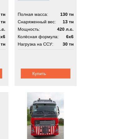
 тн
Полная масса:
130 тн
 тн
Снаряженный вес:
13 тн
.с.
Мощность:
420 л.с.
6x6
Колёсная формула:
6x6
 тн
Нагрузка на ССУ:
30 тн
6х6
Шасси:
с КМУ
Купить