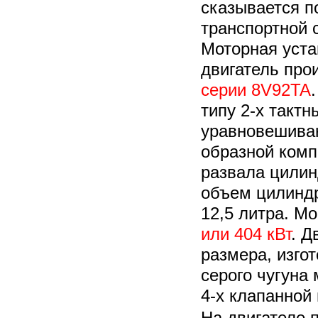
сказывается п
транспортной 
Моторная уста
двигатель про
серии 8V92TA
типу 2-х такт
уравновешива
образной комп
развала цилин
объем цилиндр
12,5 литра. М
или 404 кВт
. Д
размера, изго
серого чугуна 
4-х клапанной
На двигателе 