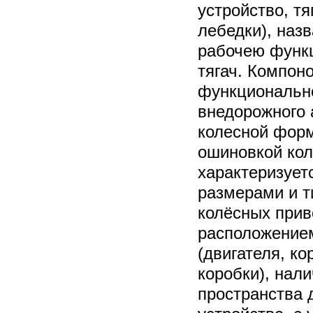
устройство, т
лебедки), наз
рабочею функ
тягач. Компон
функциональн
внедорожного 
колесной форм
ошиновкой кол
характеризует
размерами и т
колёсных прив
расположением
(двигателя, ко
коробки), нал
пространства 