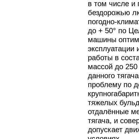
в том числе и
бездорожью лю
погодно-климат
до + 50° по Ц
машины оптим
эксплуатации 
работы в сост
массой до 250
данного тягач
проблему по д
крупногабарит
тяжелых бульд
отдалённые м
тягача, и сов
допускает дви
условиях.