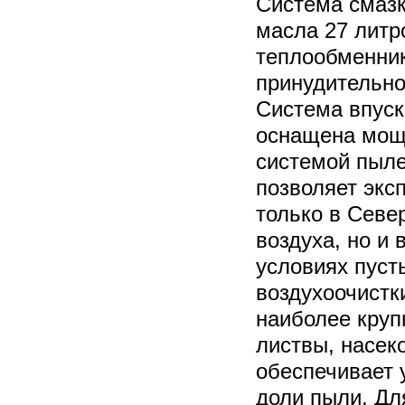
Система смазк
масла 27 литр
теплообменник
принудительно
Система впуск
оснащена мощ
системой пыле
позволяет экс
только в Севе
воздуха, но и
условиях пуст
воздухоочистк
наиболее круп
листвы, насек
обеспечивает 
доли пыли. Дл