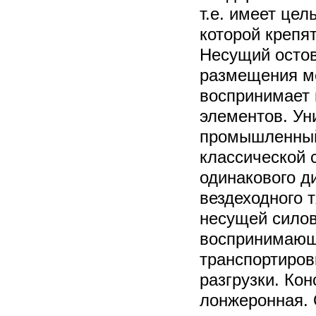
т.е. имеет цел
которой крепя
Несущий остов
размещения ме
воспринимает 
элементов. Ун
промышленный 
классической 
одинакового д
вездеходного 
несущей силов
воспринимающе
транспортировк
разгрузки. Кон
лонжеронная.