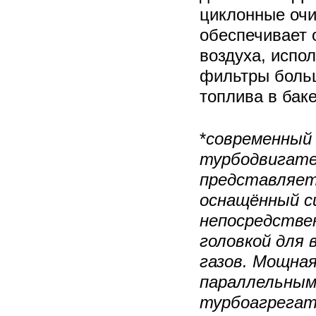
циклонные очи
обеспечивает 
воздуха, испо
фильтры боль
топлива в бак
*
современный
турбодвигател
представляет
оснащённый с
непосредствен
головкой для
газов. Мощная
параллельным
турбоагрегат