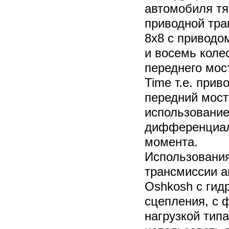
автомобиля тя
приводной тра
8х8 с приводо
и восемь коле
переднего мос
Time т.е. при
передний мост
использовани
дифференциал
момента.
Использовани
трансмиссии а
Oshkosh с гид
сцепления, с 
нагрузкой типа