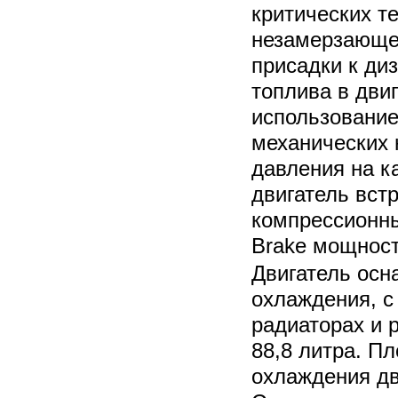
критических т
незамерзающее
присадки к ди
топлива в дви
использовани
механических 
давления на к
двигатель вс
компрессионны
Brake мощност
Двигатель ос
охлаждения, с
радиаторах и 
88,8 литра. П
охлаждения дв