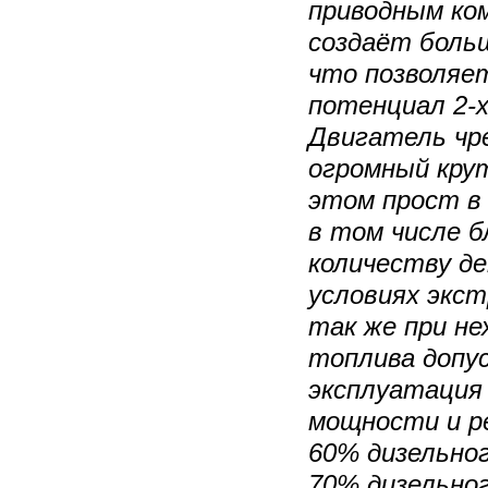
приводным ко
создаёт боль
что позволяе
потенциал 2-
Двигатель чр
огромный кру
этом прост в
в том числе 
количеству д
условиях экс
так же при не
топлива допу
эксплуатация
мощности и ре
60% дизельног
70% дизельног