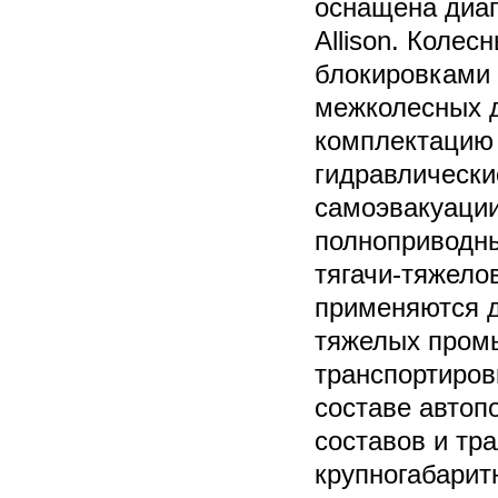
оснащена диап
Allison. Коле
блокировками 
межколесных 
комплектацию 
гидравлически
самоэвакуации
полноприводны
тягачи-тяжело
применяются 
тяжелых пром
транспортиров
составе автоп
составов и тр
крупногабарит