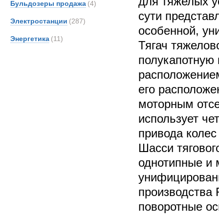
для тяжелых у
Бульдозеры продажа
(4)
сути представ
Электростанции
(287)
особенной, ун
Энергетика
(11)
Тягач тяжелов
полукапотную 
расположением
его расположе
моторным отс
использует че
привода колес
Шасси тягового
однотипные и
унифицирован
производства R
поворотные ос