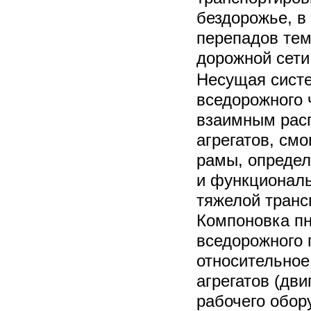
бездорожье, в
перепадов тем
дорожной сети
Несущая сист
вседорожного 
взаимным рас
агрегатов, см
рамы, опреде
и функционал
тяжелой транс
Компоновка п
вседорожного г
относительно
агрегатов (дви
рабочего обор