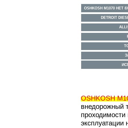
OSHKOSH M1070 HET 8
DETROIT DIE
ALL
Т
Э
ИС
OSHKOSH M10
внедорожный т
проходимости
эксплуатации 