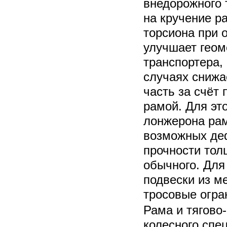
внедорожного 
на кручение ра
торсиона при 
улучшает геом
транспортера,
случаях снижа
часть за счёт
рамой. Для эт
лонжерона ра
возможных де
прочности то
обычного. Для
подвески из м
тросовые огра
Рама и тягово
колесного спе