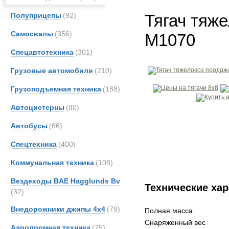
Полуприцепы
(92)
Тягач тяж
Самосвалы
(356)
M1070
Спецавтотехника
(301)
Грузовые автомобили
(210)
Грузоподъемная техника
(188)
Автоцистерны
(80)
Автобусы
(66)
Спецтехника
(400)
Коммунальная техника
(108)
Вездеходы BAE Hagglunds Bv
Технические хар
(32)
Внедорожники джипы 4х4
(79)
Полная масса
Снаряженный вес
Аэродромная техника
(75)