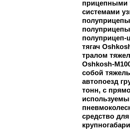
прицепными 
системами уз
полуприцепы
полуприцепы
полуприцеп-
тягач Oshkos
тралом тяжел
Oshkosh-M100
собой тяжел
автопоезд г
тонн, с прям
используемы
пневмоколес
средство для
крупногабари