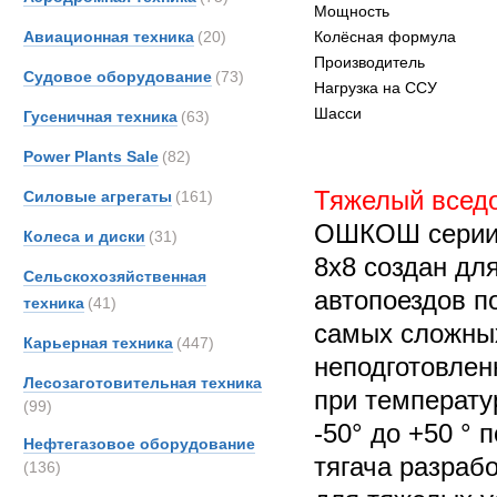
Мощность
Авиационная техника
(20)
Колёсная формула
Производитель
Судовое оборудование
(73)
Нагрузка на ССУ
Шасси
Гусеничная техника
(63)
Power Plants Sale
(82)
Тяжелый всед
Силовые агрегаты
(161)
ОШКОШ серии 
Колеса и диски
(31)
8х8 создан дл
Сельскохозяйственная
автопоездов п
техника
(41)
самых сложны
Карьерная техника
(447)
неподготовлен
Лесозаготовительная техника
при температу
(99)
-50° до +50 ° 
Нефтегазовое оборудование
тягача разрабо
(136)