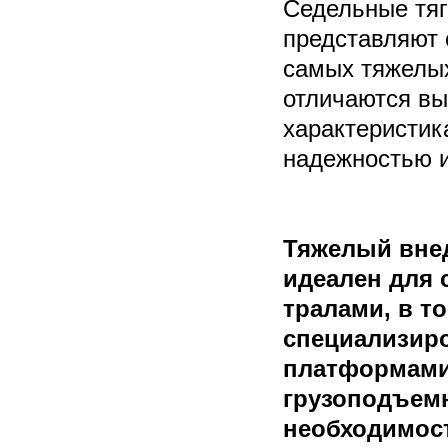
Седельные тяга
представляют 
самых тяжелых
отличаются в
характеристи
надежностью 
Тяжелый вне
идеален для 
тралами, в т
специализир
платформами
грузоподъем
необходимост