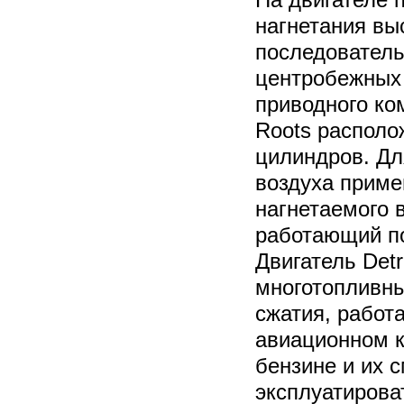
нагнетания вы
последователь
центробежных
приводного ко
Roots располо
цилиндров. Дл
воздуха приме
нагнетаемого 
работающий по
Двигатель Detr
многотопливны
сжатия, работ
авиационном к
бензине и их 
эксплуатирова