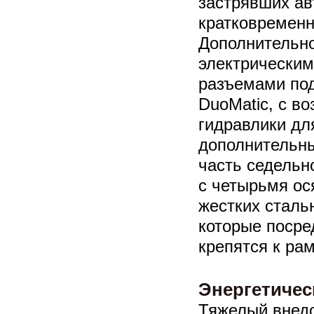
застрявших ав
кратковременн
Дополнительно
электрическим
разъемами по
DuoMatic, с в
гидравлики дл
дополнительны
часть седельн
с четырьмя ос
жестких сталь
которые посре
крепятся к ра
Энергетичес
Тяжелый внед