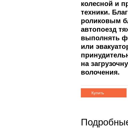
колесной и 
техники. Бла
роликовым бл
автопоезд тя
выполнять ф
или эвакуатор
принудитель
на загрузочн
волочения.
Купить
Подробные