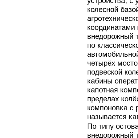
устройства, с 
колесной базо
агротехническо
координатами 
внедорожный т
по классическ
автомобильной
четырёх мосто
подвеской кол
кабины операто
капотная комп
пределах колё
компоновка с
называется ка
По типу остова
внедорожный т