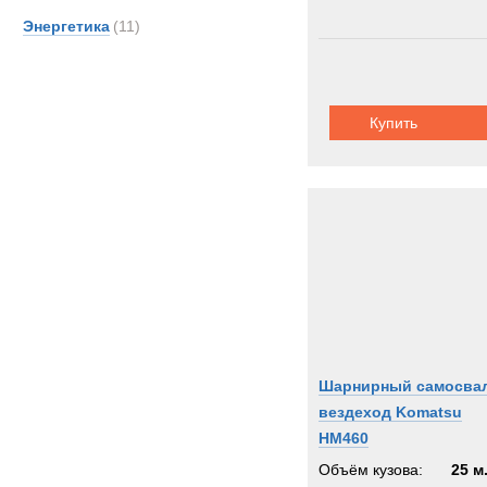
Энергетика
(11)
Купить
Шарнирный самосва
вездеход Komatsu
HM460
Объём кузова:
25 м