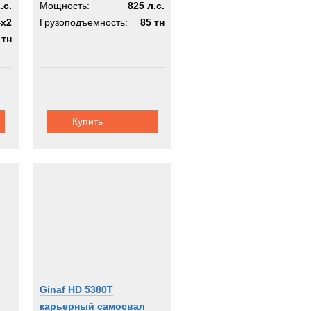
.с.
Мощность:
825 л.с.
4х2
Грузоподъемность:
85 тн
 тн
Купить
Ginaf HD 5380T
карьерный самосвал