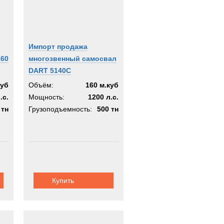
Импорт продажа
160
многозвенный самосвал
DART 5140C
куб
Объём:
160 м.куб
.с.
Мощность:
1200 л.с.
 тн
Грузоподъемность:
500 тн
Купить