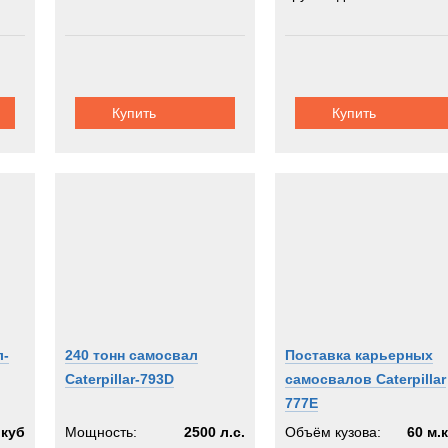
Купить
Купить
л-
240 тонн самосвал
Поставка карьерных
Caterpillar-793D
самосвалов Caterpillar
777E
.куб
Мощность:
2500 л.с.
Объём кузова:
60 м.