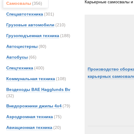
Карьерные самосвалы и
Самосвалы
(356)
CATE
Спецавтотехника
(301)
DAF
FAUN
Грузовые автомобили
(210)
Fode
Грузоподъемная техника
(188)
Ginaf
Автоцистерны
(80)
Haula
Hitach
Автобусы
(66)
Hydr
Спецтехника
(400)
Производство сборк
Iveco
карьерных самосвал
Коммунальная техника
(108)
Koma
Liebhe
Вездеходы BAE Hagglunds Bv
(32)
MAN
Merce
Внедорожники джипы 4х4
(79)
OSH
Аэродромная техника
(75)
Renau
Авиационная техника
(20)
SAN