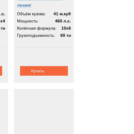
лизинг
.с.
Объём кузова:
41 м.куб
6x4
Мощность:
460 л.с.
 тн
Колёсная формула:
10x6
Грузоподъемность:
60 тн
Купить