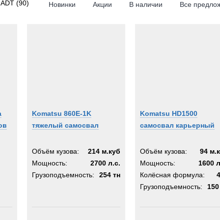
 ADT
(90)
Новинки
Акции
В наличии
Все предло
RPILLAR
4x4
6x4
6x6
n
8x4
8x6
matic
8x8
i
10x4
ema
10x8
а
Komatsu 860E-1K
Komatsu HD1500
10x10
ов
тяжелый самосвал
самосвал карьерный
tsu
10x6
rr
16x8
Объём кузова:
214 м.куб
Объём кузова:
94 м.
Мощность:
2700 л.с.
Мощность:
1600 л
des-Benz
Грузоподъемность:
254 тн
Колёсная формула:
KOSH
Грузоподъемность:
150
lt
Y