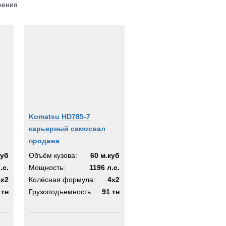
жения
Komatsu HD785-7
карьерный самосвал
продажа
куб
Объём кузова:
60 м.куб
.с.
Мощность:
1196 л.с.
4х2
Колёсная формула:
4х2
 тн
Грузоподъемность:
91 тн