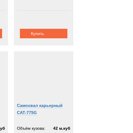
Купить
Самосвал карьерный
CAT-775G
куб
Объём кузова:
42 м.куб