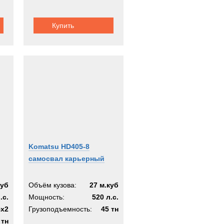
Купить
Komatsu HD405-8
самосвал карьерный
куб
Объём кузова:
27 м.куб
.с.
Мощность:
520 л.с.
4х2
Грузоподъемность:
45 тн
 тн