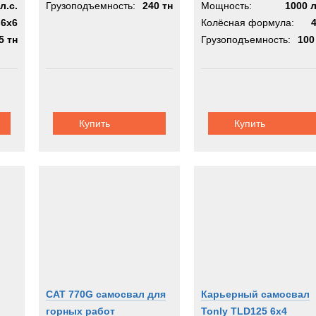
л.с.
Грузоподъемность:
240 тн
Мощность:
1000 л
6x6
Колёсная формула:
5 тн
Грузоподъемность:
100
Купить
Купить
CAT 770G самосвал для
Карьерный самосвал
горных работ
Tonly TLD125 6x4