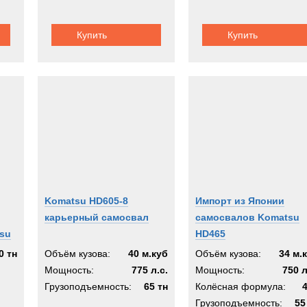
a
Купить
Купить
A
EX
з
Komatsu HD605-8
Импорт из Японии
карьерный самосвал
самосвалов Komatsu
su
HD465
0 тн
Объём кузова:
40 м.куб
Объём кузова:
34 м.
Мощность:
775 л.с.
Мощность:
750 л
Грузоподъемность:
65 тн
Колёсная формула:
Грузоподъемность:
55