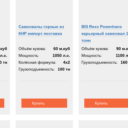
Самосвалы горные из
BIS Rexx Powertrans
КНР импорт поставка
карьерный самосвал 
тонн
.куб
Объём кузова:
60 м.куб
Объём кузова:
90 м.
л.с.
Мощность:
1050 л.с.
Мощность:
1100 л
0 тн
Колёсная формула:
4х2
Грузоподъемность:
160
Грузоподъемность:
100 тн
Купить
Купить