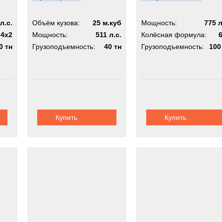
л.с.
Объём кузова:
25 м.куб
Мощность:
775 л
4х2
Мощность:
511 л.с.
Колёсная формула:
0 тн
Грузоподъемность:
40 тн
Грузоподъемность:
100
Купить
Купить