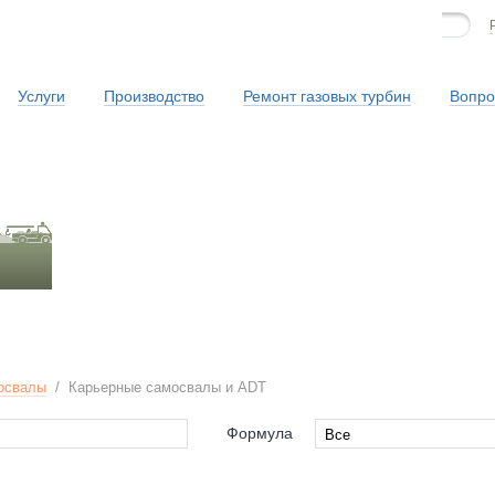
Услуги
Производство
Ремонт газовых турбин
Вопро
Сервисная служба
освалы
/
Карьерные самосвалы и ADT
Формула
Все
Все
4x2