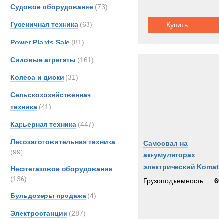
Scani
Судовое оборудование
(73)
Sisu
Гусеничная техника
(63)
Купить
TATR
Power Plants Sale
(81)
TER
Volvo
Силовые агрегаты
(161)
Кама
Колеса и диски
(31)
МАЗ
Сельскохозяйственная
техника
(41)
Карьерная техника
(447)
Лесозаготовительная техника
Самосвал на
(99)
аккумуляторах
электрический Komat
Нефтегазовое оборудование
HD605
(136)
Грузоподъемность:
6
Бульдозеры продажа
(4)
Электростанции
(287)