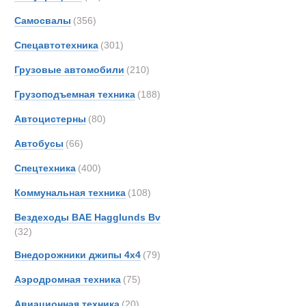
Все
Самосвалы
(356)
Автопоезда
AM-Ge
Ahlm
Спецавтотехника
(301)
Alfon
Грузовые автомобили
(210)
Alvis
Грузоподъемная техника
(188)
Arbau
Ashok
Автоцистерны
(80)
Astra
Автобусы
(66)
Aurep
Спецтехника
(400)
Aveli
BAE
Коммунальная техника
(108)
BELL
Вездеходы BAE Hagglunds Bv
BMW
(32)
Beco
Внедорожники джипы 4х4
(79)
Bedfo
Аэродромная техника
(75)
Belsh
Benfo
Авиационная техника
(20)