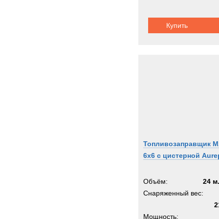
Ziegle
Zooml
Купить
Zwieh
ГАЗ
Кама
Кург
МАЗ
Титан
Тонар
Урал
Топливозаправщик 
6x6 с цистерной Aure
Объём:
24 м
Снаряженный вес:
2
Мощность: