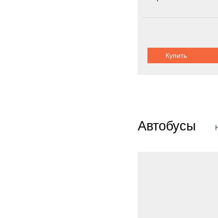
Колёсная формула:
Шасси:
автоп
Купить
Автобусы