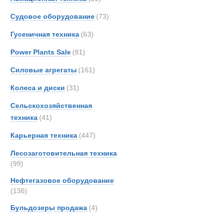
Тягачи седе
Berto
Судовое оборудование
(73)
Boss
Гусеничная техника
(63)
Bough
Brock
Power Plants Sale
(81)
Bronc
Силовые агрегаты
(161)
Brosh
Колеса и диски
(31)
Buche
Bukh
Сельскохозяйственная
Bunc
техника
(41)
CATE
Карьерная техника
(447)
Carco
Лесозаготовительная техника
Casag
(99)
Case
Нефтегазовое оборудование
Condi
(136)
Conti
Полуприцеп
Бульдозеры продажа
(4)
Crane
Cumm