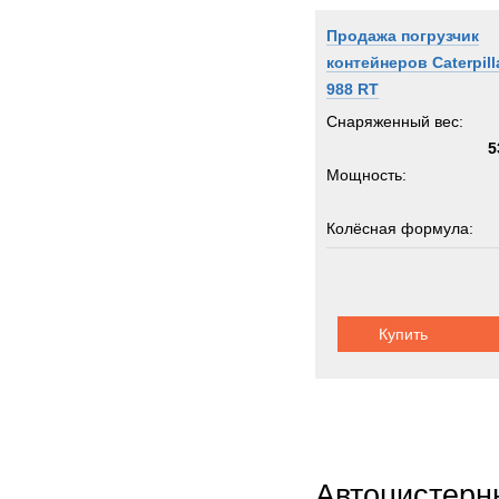
Senn
Продажа погрузчик
Shac
контейнеров Caterpill
Siem
988 RT
Sisu
Снаряженный вес:
Stand
5
Мощность:
Starfl
Stein
Колёсная формула:
Still
Supac
Грузоподъемность:
Syke
3
Syst
Купить
Шасси:
шарнир
TATR
TCM-
TER
Terbe
Theur
Автоцистерн