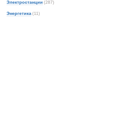
Электростанции
(287)
DAF
Энергетика
(11)
DOO
Danth
De An
Detroi
Deutz
Devel
Doll
Dougl
EDE
EKAL
EM Dri
EUR
Effer
Самосвалы
Entwi
Epiro