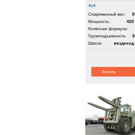
ROS
4x4
Rapie
Снаряженный вес:
5
Renau
Мощность:
420 
Rocki
Колёсная формула:
Грузоподъемность:
Rolba
3
Шасси:
вездеход
Rope
Rotax
Rotzl
SAN
Купить
SAU
Sandv
Scam
Scani
Schmi
Schmi
Seddo
Sedidr