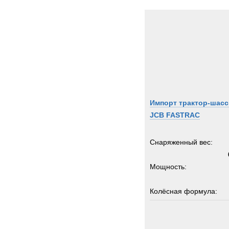
Kinsh
Kogel
Koma
Kroll
Kronp
Land-
Lemm
Импорт трактор-шасс
Liebhe
JCB FASTRAC
MAC
MAN
Снаряженный вес:
MCE
MICH
Мощность:
MOW
MTU
Колёсная формула:
Manit
Marsh
Грузоподъемность:
Merce