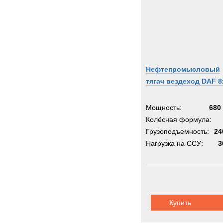
IDRO
INVE
Inger
Iveco
JCB
Нефтепромысловый
JEEP
тягач вездеход DAF 8
Jagua
John-
Мощность:
680 
Jones
Колёсная формула:
Jonya
Грузоподъемность:
24
KH-Ki
Нагрузка на ССУ:
3
KRE
Kalma
Karch
Kassb
Купить
Kenwo
King