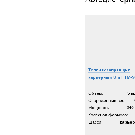
Thomp
Toyot
Trail
Trepe
UBR
UHL
Unim
Uniro
Valme
Топливозаправщик
Volvo
карьерный Uni FTM-5
Warts
Werne
Объём:
5 м
Winge
Снаряженный вес:
Мощность:
Wirth
240 
Колёсная формула:
XCM
Шасси:
карьер
Zagro
Zeppe