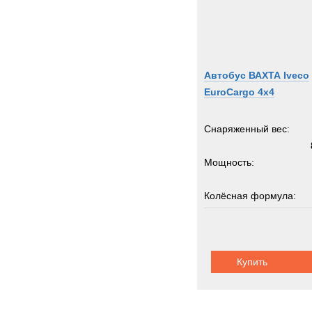
Автобус ВАХТА Iveco
EuroCargo 4x4
Снаряженный вес:
Мощность:
Колёсная формула:
Пассажировместимость:
Купить
Шасси:
ивеко