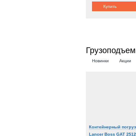
Купить
Metal
Milita
Moffe
Moro
Nicol
Грузоподъем
OK
OMA
Новинки
Акции
OSH
PAUS
PTH
PUC
Pacto
Perki
Pless
Polari
Контейнерный погруз
Prino
Lancer Boss GAT 2512