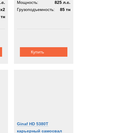
.с.
Мощность:
825 л.с.
4х2
Грузоподъемность:
85 тн
 тн
Купить
Ginaf HD 5380T
карьерный самосвал