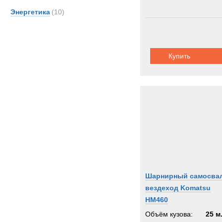
Энергетика
(10)
Купить
Шарнирный самосва
вездеход Komatsu
HM460
Объём кузова:
25 м