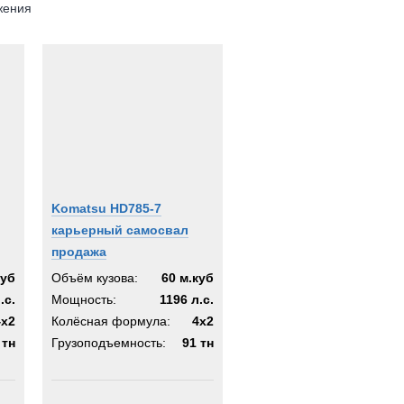
жения
Komatsu HD785-7
карьерный самосвал
продажа
куб
Объём кузова:
60 м.куб
.с.
Мощность:
1196 л.с.
4х2
Колёсная формула:
4х2
 тн
Грузоподъемность:
91 тн