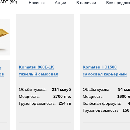
 ADT
(90)
Новинки
Акции
В наличии
Все предло
RPILLAR
4x4
6x4
6x6
n
8x4
8x6
matic
8x8
i
10x4
ema
10x8
а
Komatsu 860E-1K
Komatsu HD1500
10x10
ов
тяжелый самосвал
самосвал карьерный
tsu
10x6
rr
16x8
Объём кузова:
214 м.куб
Объём кузова:
94 м.
Мощность:
2700 л.с.
Мощность:
1600 л
des-Benz
Грузоподъемность:
254 тн
Колёсная формула:
KOSH
Грузоподъемность:
150
lt
Y