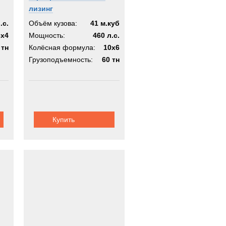
лизинг
.с.
Объём кузова:
41 м.куб
6x4
Мощность:
460 л.с.
 тн
Колёсная формула:
10x6
Грузоподъемность:
60 тн
Купить