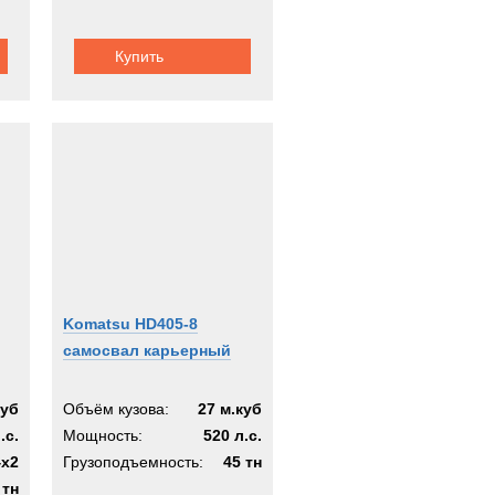
Купить
Komatsu HD405-8
самосвал карьерный
куб
Объём кузова:
27 м.куб
.с.
Мощность:
520 л.с.
4х2
Грузоподъемность:
45 тн
 тн