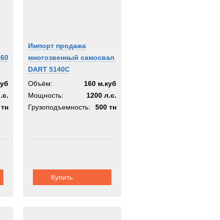
Импорт продажа
160
многозвенный самосвал
DART 5140C
куб
Объём:
160 м.куб
.с.
Мощность:
1200 л.с.
 тн
Грузоподъемность:
500 тн
Купить