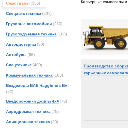
Карьерные самосвалы и
Самосвалы
(356)
CATE
Спецавтотехника
(301)
DAF
FAUN
Грузовые автомобили
(210)
Fode
Грузоподъемная техника
(188)
Ginaf
Автоцистерны
(80)
Haula
Hitach
Автобусы
(66)
Hydr
Спецтехника
(400)
Производство сборк
Iveco
карьерных самосвал
Коммунальная техника
(108)
Koma
Liebhe
Вездеходы BAE Hagglunds Bv
(32)
MAN
Merce
Внедорожники джипы 4х4
(79)
OSH
Аэродромная техника
(75)
Renau
Авиационная техника
(20)
SAN