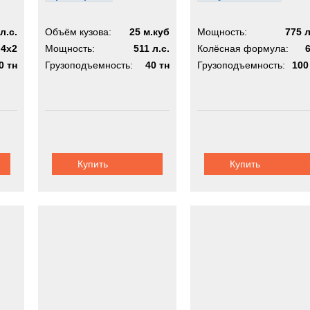
л.с.
Объём кузова:
25 м.куб
Мощность:
775 л
4х2
Мощность:
511 л.с.
Колёсная формула:
0 тн
Грузоподъемность:
40 тн
Грузоподъемность:
100
Купить
Купить