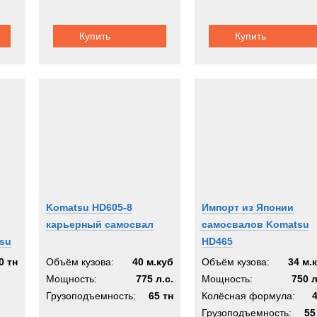
a
Купить
Купить
A
EX
з
Komatsu HD605-8
Импорт из Японии
карьерный самосвал
самосвалов Komatsu
su
HD465
0 тн
Объём кузова:
40 м.куб
Объём кузова:
34 м.
Мощность:
775 л.с.
Мощность:
750 л
Грузоподъемность:
65 тн
Колёсная формула:
Грузоподъемность:
55