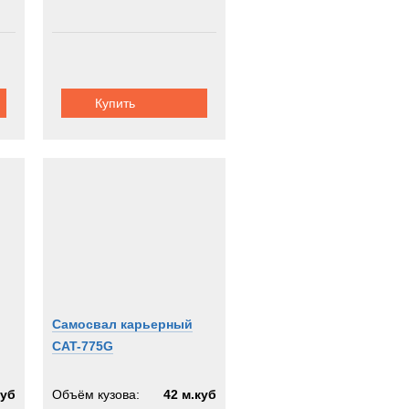
Купить
Самосвал карьерный
CAT-775G
куб
Объём кузова:
42 м.куб