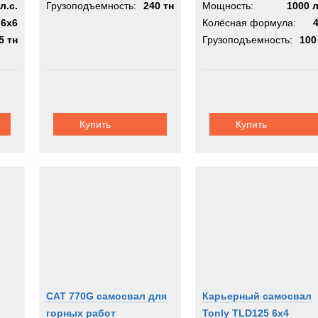
л.с.
Грузоподъемность:
240 тн
Мощность:
1000 л
6x6
Колёсная формула:
5 тн
Грузоподъемность:
100
Купить
Купить
CAT 770G самосвал для
Карьерный самосвал
горных работ
Tonly TLD125 6x4