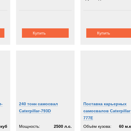
Купить
Купить
л-
240 тонн самосвал
Поставка карьерных
Caterpillar-793D
самосвалов Caterpillar
777E
.куб
Мощность:
2500 л.с.
Объём кузова:
60 м.