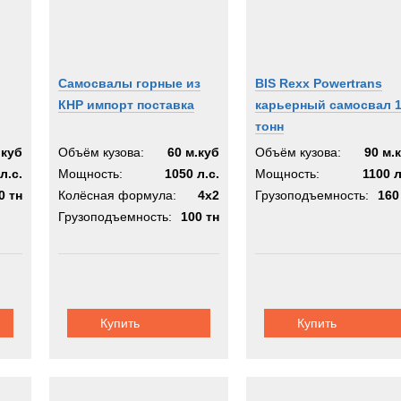
Самосвалы горные из
BIS Rexx Powertrans
КНР импорт поставка
карьерный самосвал 
тонн
.куб
Объём кузова:
60 м.куб
Объём кузова:
90 м.
л.с.
Мощность:
1050 л.с.
Мощность:
1100 л
0 тн
Колёсная формула:
4х2
Грузоподъемность:
160
Грузоподъемность:
100 тн
Купить
Купить