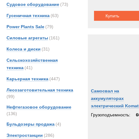
Scani
Судовое оборудование
(73)
Sisu
Гусеничная техника
(63)
Купить
TATR
Power Plants Sale
(79)
TER
Volvo
Силовые агрегаты
(161)
Кама
Колеса и диски
(31)
МАЗ
Сельскохозяйственная
техника
(41)
Карьерная техника
(447)
Лесозаготовительная техника
Самосвал на
(99)
аккумуляторах
электрический Komat
Нефтегазовое оборудование
HD605
(136)
Грузоподъемность:
6
Бульдозеры продажа
(4)
Электростанции
(286)