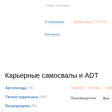
О компании
Энергетика ГТУ ГПУ
Контакты
Карьерные самосвалы и ADT
Автопоезда
(76)
Главная
/
Техника
/
Сам
Тягачи седельные
(190)
Производители
Все
Все
Полуприцепы
(92)
Astra