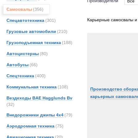
Производители
Все
Самосвалы
(356)
Все
Astra
Карьерные самосвалы и
Спецавтотехника
(301)
CATE
Грузовые автомобили
(210)
DAF
Грузоподъемная техника
(188)
FAUN
Fode
Автоцистерны
(80)
Ginaf
Автобусы
(66)
Haula
Спецтехника
(400)
Hitach
Hydr
Коммунальная техника
(108)
Производство сборк
Iveco
карьерных самосвал
Вездеходы BAE Hagglunds Bv
Koma
(32)
Liebhe
Внедорожники джипы 4х4
(79)
MAN
Аэродромная техника
(75)
Merce
OSH
Авиационная техника
(20)