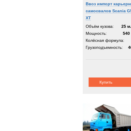
Ввоз импорт карьер
самосвалов Scania G
XT
Объём кузова:
25 м
Мощность:
540 
Колёсная формула:
Грузоподъемность:
4
Купить