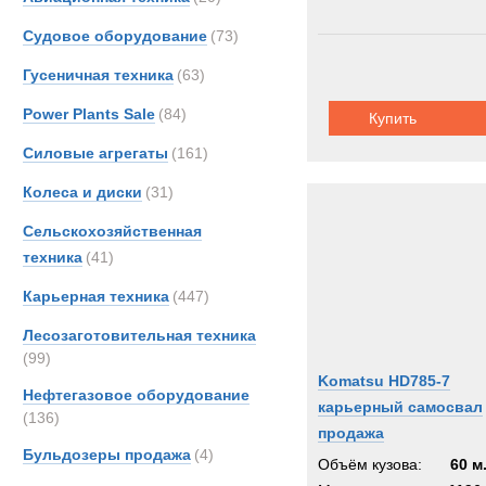
Renau
Судовое оборудование
(73)
SAN
Гусеничная техника
(63)
Scani
Sisu
Power Plants Sale
(84)
Купить
TATR
Силовые агрегаты
(161)
TER
Колеса и диски
(31)
Volvo
Кама
Сельскохозяйственная
МАЗ
техника
(41)
Карьерная техника
(447)
Лесозаготовительная техника
(99)
Komatsu HD785-7
Нефтегазовое оборудование
карьерный самосвал
(136)
продажа
Бульдозеры продажа
(4)
Объём кузова:
60 м