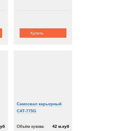
Купить
Самосвал карьерный
CAT-775G
куб
Объём кузова:
42 м.куб