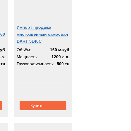
Импорт продажа
160
многозвенный самосвал
DART 5140C
куб
Объём:
160 м.куб
.с.
Мощность:
1200 л.с.
 тн
Грузоподъемность:
500 тн
Купить