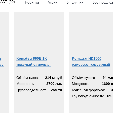
 ADT
(90)
Новинки
Акции
В наличии
Все предло
RPILLAR
4x4
6x4
6x6
n
8x4
8x6
matic
8x8
i
10x4
ema
10x8
а
Komatsu 860E-1K
Komatsu HD1500
10x10
ов
тяжелый самосвал
самосвал карьерный
tsu
10x6
rr
16x8
Объём кузова:
214 м.куб
Объём кузова:
94 м.
Мощность:
2700 л.с.
Мощность:
1600 л
des-Benz
Грузоподъемность:
254 тн
Колёсная формула:
KOSH
Грузоподъемность:
150
lt
Y