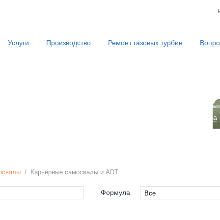
Услуги
Производство
Ремонт газовых турбин
Вопро
Сервисная служба
освалы
/
Карьерные самосвалы и ADT
Формула
Все
Все
4x2