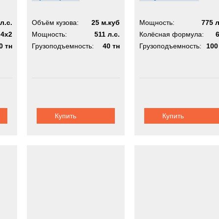
л.с.
Объём кузова:
25 м.куб
Мощность:
775 л
4х2
Мощность:
511 л.с.
Колёсная формула:
0 тн
Грузоподъемность:
40 тн
Грузоподъемность:
100
Купить
Купить