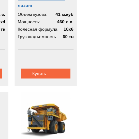
лизинг
.с.
Объём кузова:
41 м.куб
6x4
Мощность:
460 л.с.
 тн
Колёсная формула:
10x6
Грузоподъемность:
60 тн
Купить