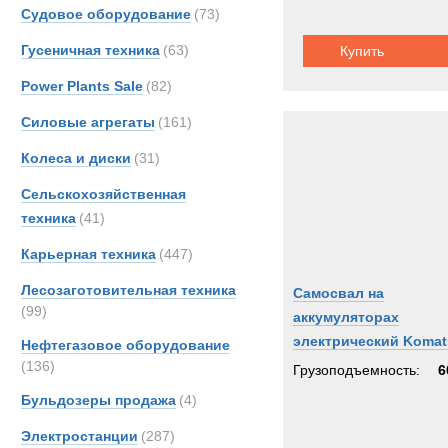
Scani
Судовое оборудование
(73)
Sisu
Гусеничная техника
(63)
Купить
TATR
Power Plants Sale
(82)
TER
Volvo
Силовые агрегаты
(161)
Кама
Колеса и диски
(31)
МАЗ
Сельскохозяйственная
техника
(41)
Карьерная техника
(447)
Лесозаготовительная техника
Самосвал на
(99)
аккумуляторах
электрический Komat
Нефтегазовое оборудование
HD605
(136)
Грузоподъемность:
6
Бульдозеры продажа
(4)
Электростанции
(287)