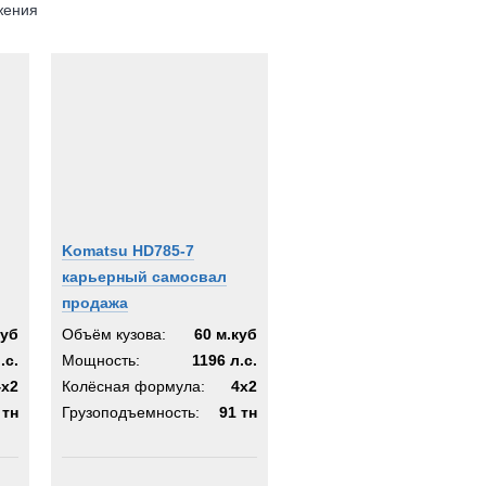
жения
Komatsu HD785-7
карьерный самосвал
продажа
куб
Объём кузова:
60 м.куб
.с.
Мощность:
1196 л.с.
4х2
Колёсная формула:
4х2
 тн
Грузоподъемность:
91 тн