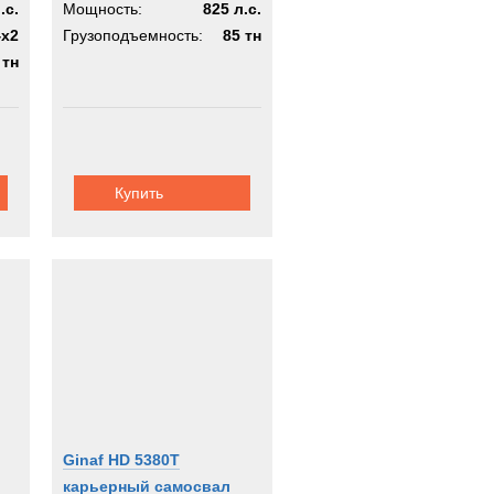
.с.
Мощность:
825 л.с.
4х2
Грузоподъемность:
85 тн
 тн
Купить
Ginaf HD 5380T
карьерный самосвал