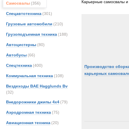
Карьерные самосвалы и
Самосвалы
(356)
CATE
Спецавтотехника
(301)
DAF
FAUN
Грузовые автомобили
(210)
Fode
Грузоподъемная техника
(188)
Ginaf
Автоцистерны
(80)
Haula
Hitach
Автобусы
(66)
Hydr
Спецтехника
(400)
Производство сборк
Iveco
карьерных самосвал
Коммунальная техника
(108)
Koma
Liebhe
Вездеходы BAE Hagglunds Bv
(32)
MAN
Merce
Внедорожники джипы 4х4
(79)
OSH
Аэродромная техника
(75)
Renau
Авиационная техника
(20)
SAN