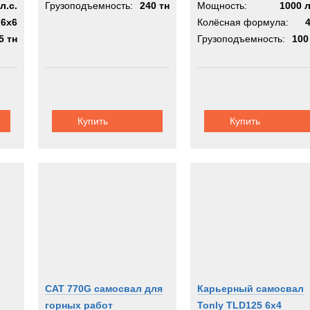
л.с.
Грузоподъемность:
240 тн
Мощность:
1000 л
6x6
Колёсная формула:
5 тн
Грузоподъемность:
100
Купить
Купить
CAT 770G самосвал для
Карьерный самосвал
горных работ
Tonly TLD125 6x4