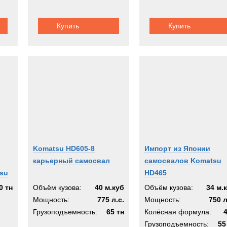
a
Купить
Купить
A
EX
з
Komatsu HD605-8
Импорт из Японии
карьерный самосвал
самосвалов Komatsu
su
HD465
0 тн
Объём кузова:
40 м.куб
Объём кузова:
34 м.
Мощность:
775 л.с.
Мощность:
750 л
Грузоподъемность:
65 тн
Колёсная формула:
Грузоподъемность:
55