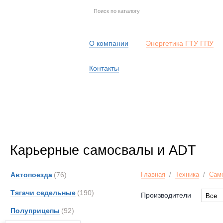
О компании
Энергетика ГТУ ГПУ
Контакты
Карьерные самосвалы и ADT
Автопоезда
(76)
Главная
/
Техника
/
Сам
Тягачи седельные
(190)
Производители
Все
Все
Полуприцепы
(92)
Astra