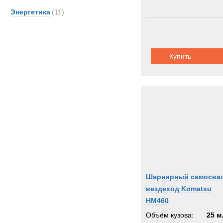
Энергетика
(11)
Купить
Шарнирный самосва
вездеход Komatsu
HM460
Объём кузова:
25 м