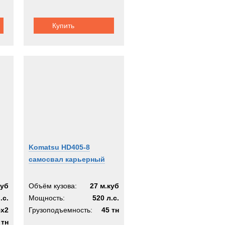
Купить
Komatsu HD405-8
самосвал карьерный
куб
Объём кузова:
27 м.куб
.с.
Мощность:
520 л.с.
4х2
Грузоподъемность:
45 тн
 тн