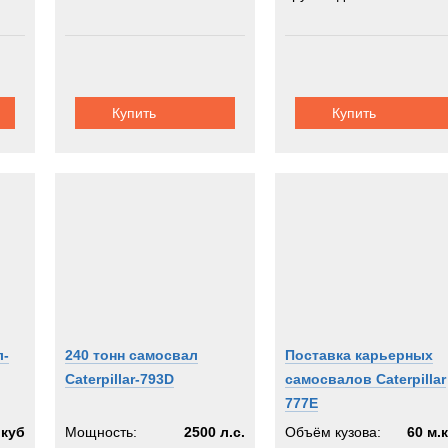
Купить
Купить
л-
240 тонн самосвал
Поставка карьерных
Caterpillar-793D
самосвалов Caterpillar
777E
.куб
Мощность:
2500 л.с.
Объём кузова:
60 м.