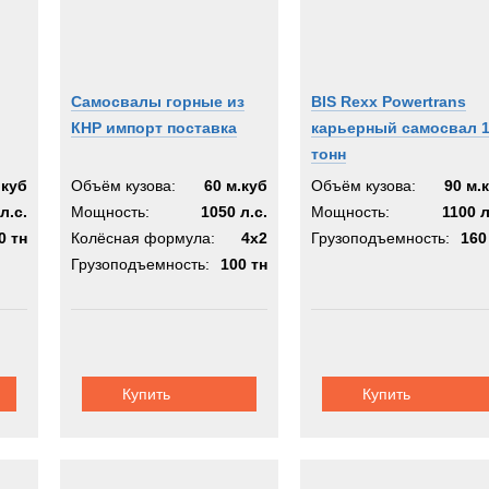
Самосвалы горные из
BIS Rexx Powertrans
КНР импорт поставка
карьерный самосвал 
тонн
.куб
Объём кузова:
60 м.куб
Объём кузова:
90 м.
л.с.
Мощность:
1050 л.с.
Мощность:
1100 л
0 тн
Колёсная формула:
4х2
Грузоподъемность:
160
Грузоподъемность:
100 тн
Купить
Купить