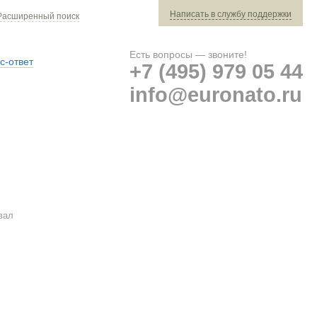
Написать в службу поддержки
Расширенный поиск
Есть вопросы — звоните!
с-ответ
+7 (495) 979 05 44
info@euronato.ru
Ваш заказ: 0 ед. техники »
Оплата и доставка
вал