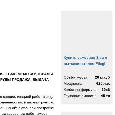
Купить самосвал Sisu с
выталкивателем Fliegl
НЯ, LGMG MT60 САМОСВАЛЫ
Объём кузова:
20 м.куб
 РУДЫ ПРОДАЖА, ВЫДАЧА
Мощность:
625 л.с.
Колёсная формула:
10x6
Грузоподъемность:
45 тн
о специализацией работ в виде
одненностью, и вязким грунтом.
ленных объектов, при постройке
ных карьерных работ имеет