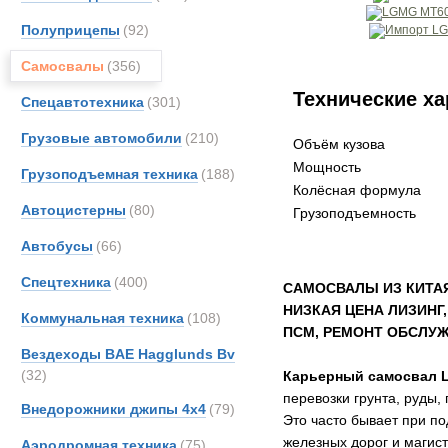
Полуприцепы
(92)
Самосвалы
(356)
Технические ха
Спецавтотехника
(301)
Грузовые автомобили
(210)
Объём кузова
Мощность
Грузоподъемная техника
(188)
Колёсная формула
Автоцистерны
(80)
Грузоподъемность
Автобусы
(66)
Спецтехника
(400)
САМОСВАЛЫ ИЗ КИТА
НИЗКАЯ ЦЕНА ЛИЗИН
Коммунальная техника
(108)
ПСМ, РЕМОНТ ОБСЛУ
Вездеходы BAE Hagglunds Bv
(32)
Карьерный самосвал 
перевозки грунта, руды,
Внедорожники джипы 4х4
(79)
Это часто бывает при п
железных дорог и маги
Аэродромная техника
(75)