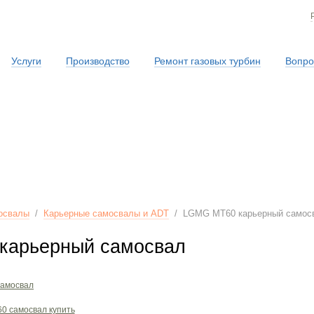
Услуги
Производство
Ремонт газовых турбин
Вопро
Сервисная служба
освалы
/
Карьерные самосвалы и ADT
/
LGMG MT60 карьерный самос
карьерный самосвал