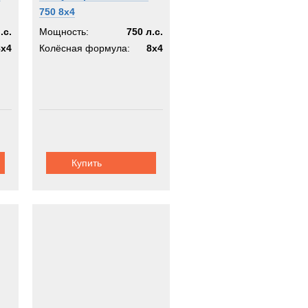
750 8x4
.с.
Мощность:
750 л.с.
8x4
Колёсная формула:
8x4
Купить