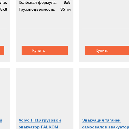
л.с.
Колёсная формула:
8x8
8x8
Грузоподъемность:
35 тн
Купить
Купить
ый
Volvo FH16 грузовой
Эвакуация тягачей
эвакуатор FALKOM
самосвалов эвакуато