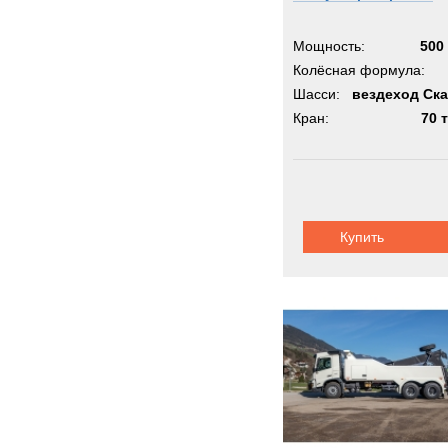
Мощность:
500 
Колёсная формула:
Шасси:
вездеход Ск
Кран:
70 
Купить