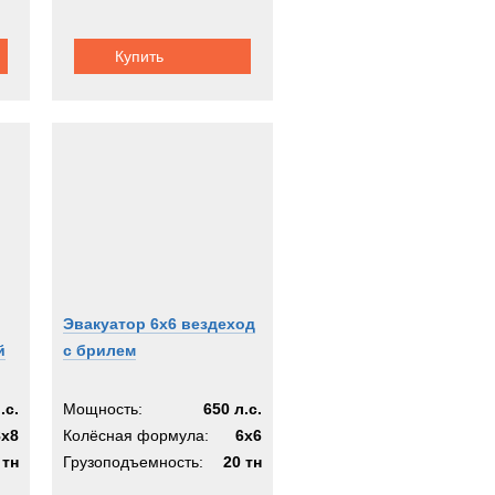
Купить
Эвакуатор 6х6 вездеход
й
с брилем
.с.
Мощность:
650 л.с.
8x8
Колёсная формула:
6x6
 тн
Грузоподъемность:
20 тн