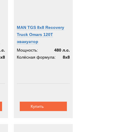
MAN TGS 8x8 Recovery
Truck Omars 120T
в
эвакуатор
.с.
Мощность:
480 л.с.
8x8
Колёсная формула:
8x8
Купить