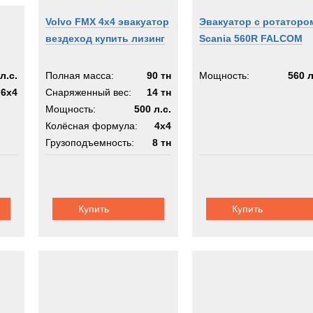
Volvo FMX 4x4 эвакуатор
Эвакуатор с ротаторо
вездеход купить лизинг
Scania 560R FALCOM
л.с.
Полная масса:
90 тн
Мощность:
560 л
6x4
Снаряженный вес:
14 тн
Мощность:
500 л.с.
Колёсная формула:
4x4
Грузоподъемность:
8 тн
Купить
Купить