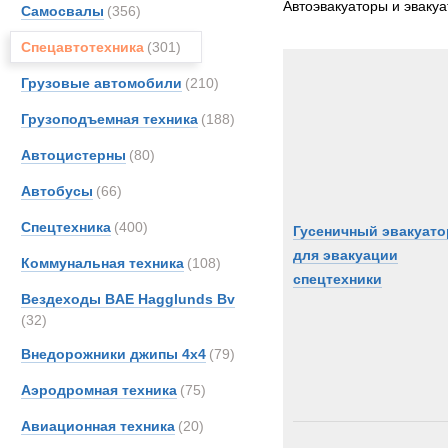
Автоэвакуаторы и эваку
Самосвалы
(356)
Bedfo
Спецавтотехника
(301)
CATE
Case
Грузовые автомобили
(210)
DAF
Грузоподъемная техника
(188)
EKAL
Автоцистерны
(80)
FAUN
Grove
Автобусы
(66)
Haggl
Спецтехника
(400)
Гусеничный эвакуато
Iveco
для эвакуации
Коммунальная техника
(108)
Land-
спецтехники
Liebhe
Вездеходы BAE Hagglunds Bv
(32)
MAN
Merce
Внедорожники джипы 4х4
(79)
OMA
Аэродромная техника
(75)
OSH
Авиационная техника
(20)
Scani