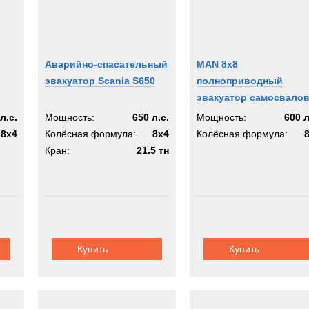
Аварийно-спасательный
MAN 8x8
эвакуатор Scania S650
полноприводный
эвакуатор самосвало
л.с.
Мощность:
650 л.с.
Мощность:
600 л
8x4
Колёсная формула:
8x4
Колёсная формула:
Кран:
21.5 тн
Купить
Купить