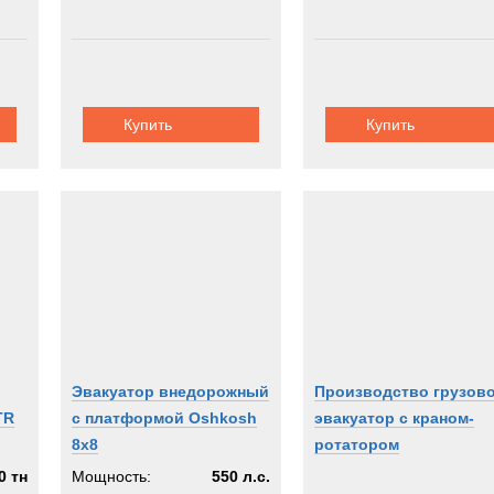
Купить
Купить
Эвакуатор внедорожный
Производство грузов
TR
с платформой Oshkosh
эвакуатор с краном-
8x8
ротатором
0 тн
Мощность:
550 л.с.