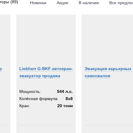
аторы
(89)
Новинки
Акции
В наличии
Все предло
rd
4x4
RPILLAR
6x6
6x4
8x8
IFT
8x6
8x4
16x8
unds
16x16
р
Liebherr G-BKF автокран-
Эвакуация карьерных
эвакуатор продажа
самосвалов
Rover
rr
Мощность:
544 л.с.
Колёсная формула:
8x8
des-Benz
Кран:
20 тонн
RS
KOSH
a