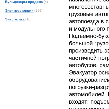
Бульдозеры продажа
(4)
многосоставны
Электростанции
(286)
грузовые авто
Энергетика
(10)
автопоезда в с
и модульного 
Подъемно-букс
большой грузо
производить э
частичной пог
автобусов, са
Эвакуатор ос
оборудованием
погрузки-разгр
автомобилей. 
входят: подъ
стрела исполь