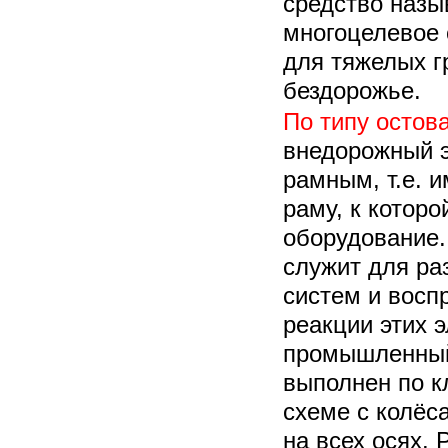
средство назы
многоцелевое 
для тяжелых г
бездорожье.
По типу остов
внедорожный э
рамным, т.е. 
раму, к которо
оборудование.
служит для р
систем и восп
реакции этих 
промышленный 
выполнен по к
схеме с колёс
на всех осях. 