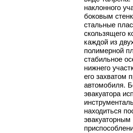
наклонного уч
боковым стен
стальные пла
скользящего к
каждой из дву
полимерной пл
стабильное ос
нижнего участ
его захватом 
автомобиля. Б
эвакуатора ис
инструменталь
находиться по
эвакуаторным
приспособлени