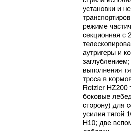
установки и н
транспортиров
режиме частич
секционная с 
телескопиров
аутригеры и к
заглублением;
выполнения тя
троса в кормо
Rotzler HZ200 
боковые лебед
сторону) для с
усилия тягой 1
H10; две вспо