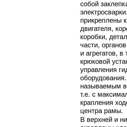
собой заклепк
электросварки
прикреплены 
двигателя, ко
коробки, дета
части, органов
и агрегатов, в
крюковой уста
управления ги
оборудования.
называемым в
т.е. с максим
крапления ход
центра рамы.
В верхней и н