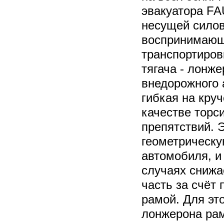
эвакуатора FA
несущей силов
воспринимающе
транспортиров
тягача - лонж
внедорожного 
гибкая на круч
качестве торс
препятствий. 
геометрическу
автомобиля, и
случаях снижа
часть за счёт
рамой. Для эт
лонжерона ра