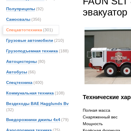
FAUN SLT 
Полуприцепы
(92)
эвакуатор
Самосвалы
(356)
Спецавтотехника
(301)
Грузовые автомобили
(210)
Грузоподъемная техника
(188)
Автоцистерны
(80)
Автобусы
(66)
Спецтехника
(400)
Коммунальная техника
(108)
Технические хар
Вездеходы BAE Hagglunds Bv
(32)
Полная масса
Снаряженный вес
Внедорожники джипы 4х4
(79)
Мощность
Аэродромная техника
(75)
Колёсная формула