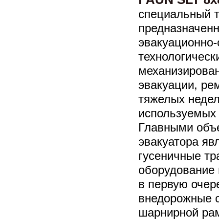
специальный т
предназначен
эвакуационно-
технологическ
механизирован
эвакуации, ре
тяжелых недел
используемых
Главными объе
эвакуатора явл
гусеничные тр
оборудование 
в первую очер
внедорожные 
шарнирной ра