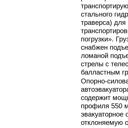
транспортирую
стального гидр
траверса) для
транспортиров
погрузки». Гр
снабжен подъ
ломаной подъ
стрелы с теле
балластным гр
Опорно-силова
автоэвакуатор
содержит мощ
профиля 550 м
эвакуаторное 
отклоняемую 