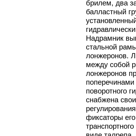
брилем, два з
балластный гр
установленный
гидравлически
Надрамник вып
стальной рамы
лонжеронов. 
между собой 
лонжеронов п
поперечинами 
поворотного г
снабжена сво
регулирования
фиксаторы его
транспортного
виде талрепа.