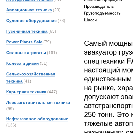
Производитель
Авиационная техника
(20)
Грузоподъемность
Шасси
Судовое оборудование
(73)
Гусеничная техника
(63)
Самый мощный
Power Plants Sale
(79)
эвакуатор гру
Силовые агрегаты
(161)
спецтехники
FA
Колеса и диски
(31)
настоящий мо
Сельскохозяйственная
единственным
техника
(41)
на рынке, хара
Карьерная техника
(447)
допускают эва
Лесозаготовительная техника
автотранспорт
(99)
250 тонн. Это
Нефтегазовое оборудование
тяжелые автоп
(136)
назначения: с