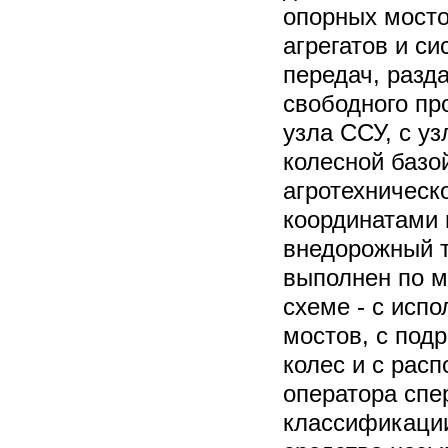
опорных мост
агрегатов и си
передач, разд
свободного пр
узла ССУ, с уз
колесной базо
агротехническо
координатами 
внедорожный 
выполнен по м
схеме - с исп
мостов, с под
колес и с рас
оператора спе
классификации