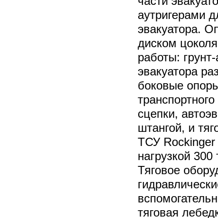
части эвакуа
аутригерами д
эвакуатора. 
диском цокол
работы: грунт
эвакуатора р
боковые опоры
транспортного
сцепки, автоэ
штангой, и тя
ТСУ Rockinger
нагрузкой 300 
Тяговое обору
гидравлически
вспомогательн
тяговая лебедк