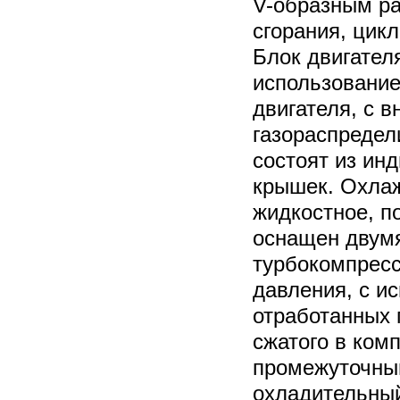
V-образным р
сгорания, цикл
Блок двигателя
использование
двигателя, с 
газораспреде
состоят из ин
крышек. Охлаж
жидкостное, п
оснащен двум
турбокомпресс
давления, с и
отработанных 
сжатого в ком
промежуточны
охладительный