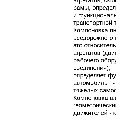
агрегатов, см
рамы, опреде
и функционал
транспортной 
Компоновка п
вседорожного 
это относител
агрегатов (дви
рабочего обор
соединения), 
определяет ф
автомобиль тя
тяжелых само
Компоновка ша
геометрически
движителей - 