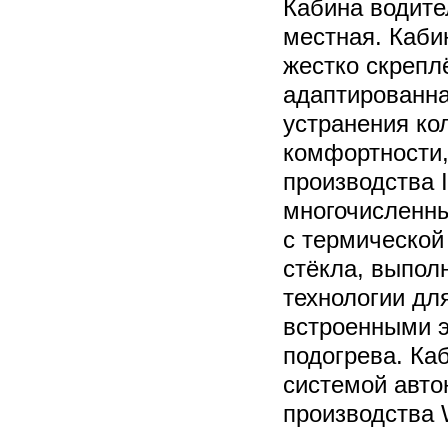
Кабина водите
местная. Каби
жестко скрепл
адаптированна
устранения ко
комфортности,
производства 
многочисленны
с термической
стёкла, выпол
технологии дл
встроенными 
подогрева. К
системой авто
производства 