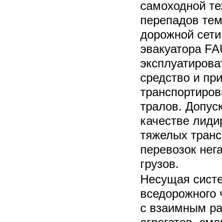
самоходной те
перепадов тем
дорожной сети
эвакуатора FA
эксплуатирова
средство и при
транспортиров
тралов. Допуск
качестве лиди
тяжелых тран
перевозок нег
грузов.
Несущая сист
вседорожного 
с взаимным ра