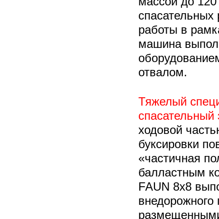
массой до 120 
спасательных 
работы в рамк
машина выпол
оборудованием
отвалом.
Тяжелый спец
спасательный 
ходовой часть
буксировки по
«частичная пол
балластным ко
FAUN 8x8 выпо
внедорожного 
размещенными