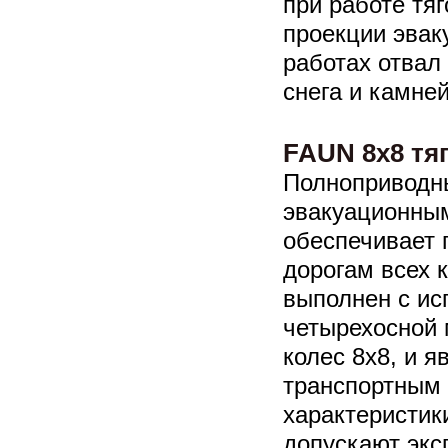
при работе тя
проекции эвак
работах отвал
снега и камней
FAUN 8x8 тя
Полноприводны
эвакуационны
обеспечивает
дорогам всех 
выполнен с ис
четырехосной 
колес 8х8, и 
транспортным 
характеристик
допускают экс