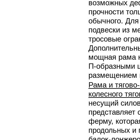
возможных де
прочности то
обычного. Для
подвески из м
тросовые огра
Дополнительны
мощная рама н
П-образными 
размещением 
Рама и тягово
колесного тяг
несущий силов
представляет 
ферму, которая
продольных и 
балок-лонжеро